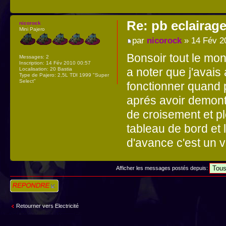
Re: pb eclairag
nicorock
Mini Pajero
par
nicorock
» 14 Fév 2
Bonsoir tout le mon
Messages:
2
Inscription:
14 Fév 2010 00:57
a noter que j'avais
Localisation:
20 Bastia
Type de Pajero:
2,5L TDI 1999 "Super
Select"
fonctionner quand 
aprés avoir demont
de croisement et p
tableau de bord et 
d'avance c'est un vr
Afficher les messages postés depuis:
Répondre
Retourner vers Electricité