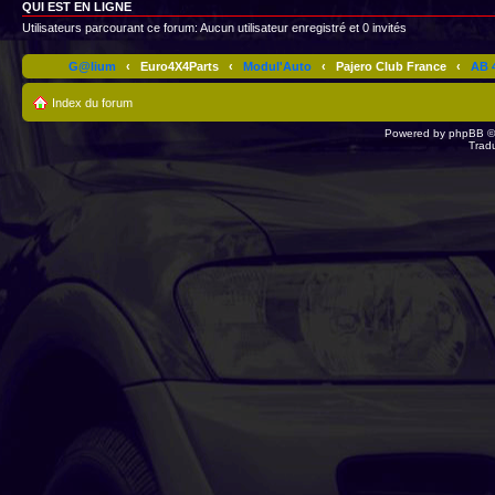
QUI EST EN LIGNE
Utilisateurs parcourant ce forum: Aucun utilisateur enregistré et 0 invités
G@lium
‹
Euro4X4Parts
‹
Modul'Auto
‹
Pajero Club France
‹
AB 4
Index du forum
Powered by
phpBB
©
Trad