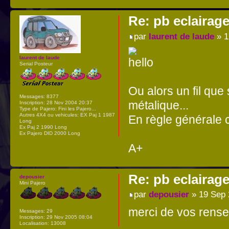
Re: pb eclairag
par
laurent de laude
» 1
laurent de laude
Serial Posteur
Ou alors un fil que
Messages:
8377
métalique...
Inscription:
28 Nov 2004 20:37
Type de Pajero:
Fini les Pajero...
Autres 4X4 ou vehicules:
EX Paj 1 1987
En règle générale c
Long
Ex Paj 2 1990 Long
Ex Pajero DID 2000 Long
A+
Re: pb eclairag
depousier
Mini Pajero
par
depousier
» 19 Sep 
merci de vos rense
Messages:
29
Inscription:
29 Nov 2005 08:04
Localisation:
13008