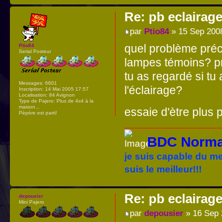
Re: pb eclairag
par
Ptio84
» 15 Sep 200
quel problème préc
Ptio84
Serial Posteur
lampes témoins? p
tu as regardé si tu
Messages:
6601
l'éclairage?
Inscription:
14 Mai 2005 17:57
Localisation:
84 Avignon
Type de Pajero:
Plus de 4x4 à la
maison...
essaie d'ètre plus
Pèpère est parti!
BDC Norma
je suis capable du me
suis le meilleur!!!
Re: pb eclairag
depousier
Mini Pajero
par
depousier
» 16 Sep 