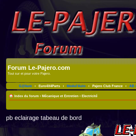
Forum Le-Pajero.com
Tout sur et pour votre Pajero.
G@lium
‹
Euro4X4Parts
‹
Modul'Auto
‹
Pajero Club France
‹
AB 4
Index du forum
‹
Mécanique et Entretien
‹
Electricité
pb eclairage tabeau de bord