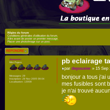
Règles du forum
Conditions générales d'utilisation du forum.
A lire avant de poster un premier message.
Placer une photo/image sur un post.
Répondre
pb eclairage t
depousier
Mini Pajero
par
depousier
» 15 Sep 
bonjour a tous j'ai
Messages:
29
Inscription:
29 Nov 2005 08:04
Localisation:
13008
mes fusibles sont b
je n'ai trouvé aucu