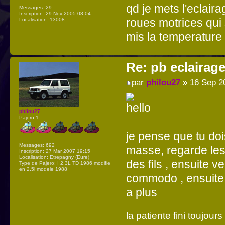
qd je mets l'eclair
Messages:
29
Inscription:
29 Nov 2005 08:04
roues motrices qui s
Localisation:
13008
mis la temperature
Re: pb eclairag
par
philou27
» 16 Sep 2
philou27
Pajero 1
je pense que tu dois
Messages:
692
masse, regarde les 
Inscription:
27 Mar 2007 19:15
Localisation:
Etrepagny (Eure)
des fils , ensuite ve
Type de Pajero:
I 2,3L TD 1986 modifie
en 2,5l modele 1988
commodo , ensuite t
a plus
la patiente fini toujour