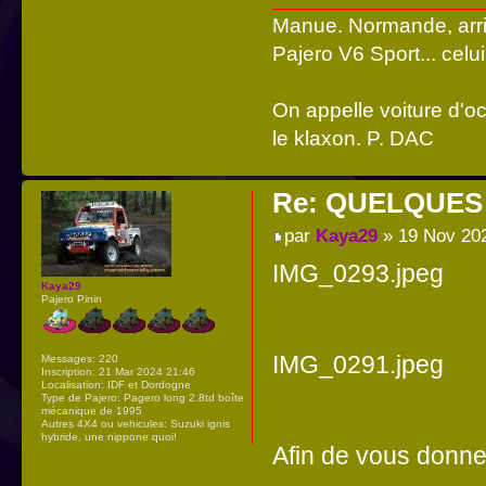
Manue. Normande, arri
Pajero V6 Sport... cel
On appelle voiture d'oc
le klaxon. P. DAC
Re: QUELQUES
par
Kaya29
» 19 Nov 20
IMG_0293.jpeg
Kaya29
Pajero Pinin
IMG_0291.jpeg
Messages:
220
Inscription:
21 Mar 2024 21:46
Localisation:
IDF et Dordogne
Type de Pajero:
Pagero long 2.8td boîte
mécanique de 1995
Autres 4X4 ou vehicules:
Suzuki ignis
hybride, une nippone quoi!
Afin de vous donn