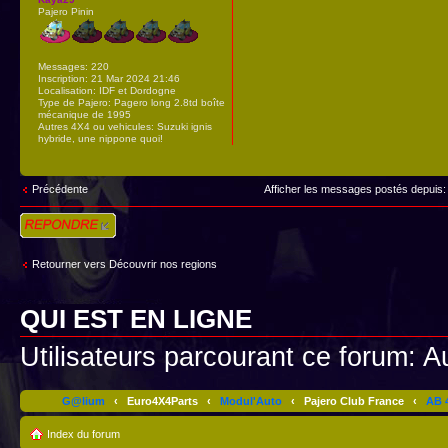
Pajero Pinin
Messages:
220
Inscription:
21 Mar 2024 21:46
Localisation:
IDF et Dordogne
Type de Pajero:
Pagero long 2.8td boîte
mécanique de 1995
Autres 4X4 ou vehicules:
Suzuki ignis
hybride, une nippone quoi!
Précédente
Afficher les messages postés depuis
Répondre
Retourner vers Découvrir nos regions
QUI EST EN LIGNE
Utilisateurs parcourant ce forum: Au
G@lium
‹
Euro4X4Parts
‹
Modul'Auto
‹
Pajero Club France
‹
AB 4
Index du forum