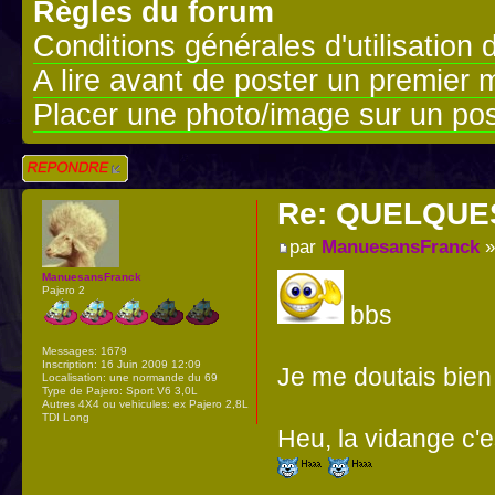
Règles du forum
Conditions générales d'utilisation 
A lire avant de poster un premier
Placer une photo/image sur un pos
Répondre
Re: QUELQUE
par
ManuesansFranck
»
ManuesansFranck
Pajero 2
bbs
Messages:
1679
Inscription:
16 Juin 2009 12:09
Je me doutais bien q
Localisation:
une normande du 69
Type de Pajero:
Sport V6 3,0L
Autres 4X4 ou vehicules:
ex Pajero 2,8L
TDI Long
Heu, la vidange c'