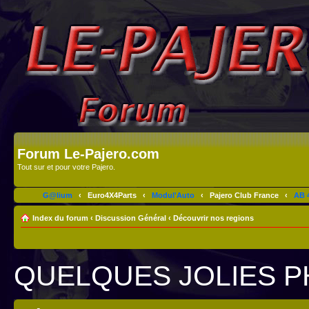
Forum Le-Pajero.com
Tout sur et pour votre Pajero.
G@lium
‹
Euro4X4Parts
‹
Modul'Auto
‹
Pajero Club France
‹
AB 4
Index du forum
‹
Discussion Général
‹
Découvrir nos regions
QUELQUES JOLIES 