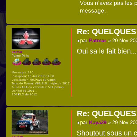
Vous n’avez pas les pe
message.
Re: QUELQUES
par
Patmar
» 20 Nov 202
Oui sa le fait bien..
Patmar
Pajero Pinin
Messages:
276
Inscription:
16 Juil 2023 11:38
Localisation:
06.Pays du Citron.
Type de Pajero:
V88 3,2l Instyle de 2017
Autres 4X4 ou vehicules:
504 pickup
Dangel de 1991.
250 KLX de 2012
Re: QUELQUES
par
Kaya29
» 29 Nov 20
Shoutout sous un c
Kaya29