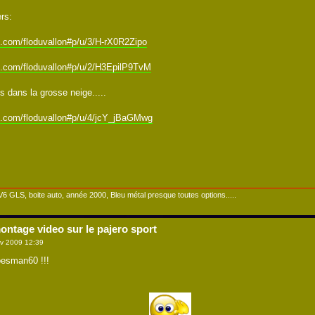
rs:
e.com/floduvallon#p/u/3/H-rX0R2Zipo
e.com/floduvallon#p/u/2/H3EpilP9TvM
s dans la grosse neige.....
e.com/floduvallon#p/u/4/jcY_jBaGMwg
 V6 GLS, boite auto, année 2000, Bleu métal presque toutes options.....
ontage video sur le pajero sport
v 2009 12:39
esman60 !!!