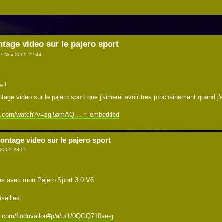
tage video sur le pajero sport
7 Nov 2009 22:44
e !
tage video sur le pajero sport que j'aimerai avoir tres prochainement quand j'
be.com/watch?v=zgj5amAQ ... r_embedded
ontage video sur le pajero sport
 2009 23:05
tes avec mon Pajero Sport 3.0 V6....
sailles:
e.com/floduvallon#p/a/u/1/0QGQ710ae-g