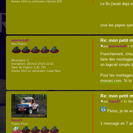
Autres 4X4 ou vehicules:
Hornet 900
Le flo j'avait deja
vive les pajero spo
Re: mon petit m
pipichedu85
Mini Pajero
par
pipichedu85
» 2
Franchement, chouet
faire des montages
Messages:
1
Inscription:
28 Aoû 2018 22:02
un logiciel simple
Type de Pajero:
2,8L TDI
Autres 4X4 ou vehicules:
Lada Niva
Pour les montages 
movavi.com
. Si tu
Re: mon petit m
par
Kaya29
» 31 Déc
Perso, je ne voi
Kaya29
1 message en 7 a
Pajero Pinin