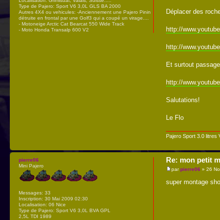
Localisation:
Grimisuat, Valais, Suisse.....
Type de Pajero:
Sport V6 3,0L GLS BA 2000
Déplacer des roche
Autres 4X4 ou vehicules:
-Anciennement une Pajero Pinin
détruite en frontal par une Golf3 qui a coupé un virage....
- Motoneige Arctic Cat Bearcat 550 Wide Track
http://www.youtub
- Moto Honda Transalp 600 V2
http://www.youtub
Et surtout passage
http://www.youtub
Salutations!
Le Flo
Pajero Sport 3.0 litres
Re: mon petit m
pierre06
Mini Pajero
par
pierre06
» 26 No
super montage sho
Messages:
33
Inscription:
30 Mai 2009 02:30
Localisation:
06 Nice
Type de Pajero:
Sport V6 3,0L BVA GPL
2,5L TDI 1989