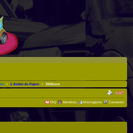
ite
‹
L'Atelier du Pajero
‹
DKBoost
FAQ
Membres
M’enregistrer
Connexion