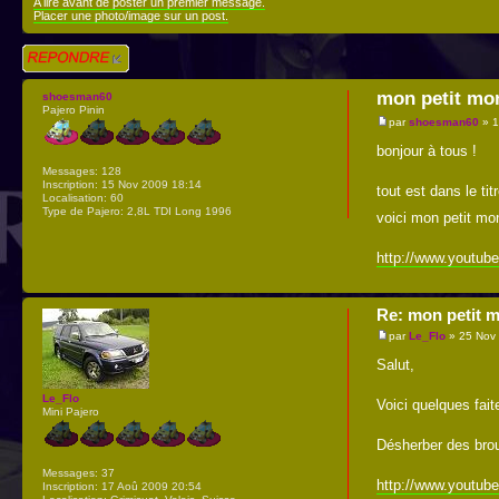
A lire avant de poster un premier message.
Placer une photo/image sur un post.
Répondre
mon petit mon
shoesman60
Pajero Pinin
par
shoesman60
» 1
bonjour à tous !
Messages:
128
Inscription:
15 Nov 2009 18:14
tout est dans le titr
Localisation:
60
Type de Pajero:
2,8L TDI Long 1996
voici mon petit mon
http://www.youtu
Re: mon petit m
par
Le_Flo
» 25 Nov
Salut,
Le_Flo
Voici quelques fai
Mini Pajero
Désherber des brou
Messages:
37
http://www.youtub
Inscription:
17 Aoû 2009 20:54