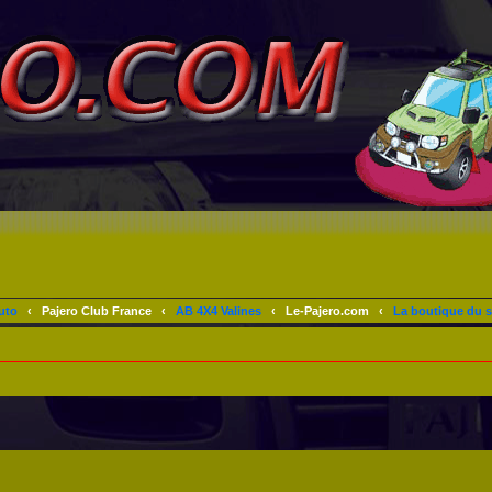
uto
‹
Pajero Club France
‹
AB 4X4 Valines
‹
Le-Pajero.com
‹
La boutique du s