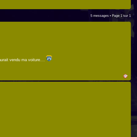
5 messages • Page
1
sur
1
aurait vendu ma voiture....