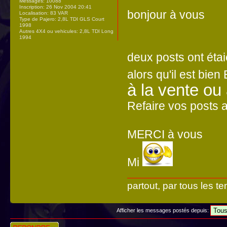
Messages:
10088
Inscription:
26 Nov 2004 20:41
bonjour à vous
Localisation:
83 VAR
Type de Pajero:
2,8L TDI GLS Court
1998
Autres 4X4 ou vehicules:
2,8L TDI Long
1994
deux posts ont éta
alors qu'il est bie
à la vente ou
Refaire vos posts 
MERCI à vous
Mi
partout, par tous les te
Afficher les messages postés depuis:
Répondre