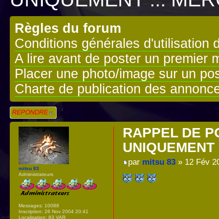
Règles du forum
Conditions générales d'utilisation 
A lire avant de poster un premier
Placer une photo/image sur un pos
Charte de publication des annonc
Répondre
RAPPEL DE PO
UNIQUEMENT .
par
mitsu 83
» 12 Fév 2
mitsu 83
Administrateurs
Messages:
10088
Inscription:
26 Nov 2004 20:41
Localisation:
83 VAR