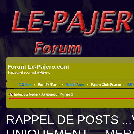
Forum Le-Pajero.com
Tout sur et pour votre Pajero.
G@lium
‹
Euro4X4Parts
‹
Modul'Auto
‹
Pajero Club France
‹
AB 4
Index du forum
‹
Annonces
‹
Pajero 3
RAPPEL DE POSTS ..
UNIQUEMENT ... MER