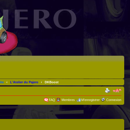
ite
‹
L'Atelier du Pajero
‹
DKBoost
FAQ
Membres
M’enregistrer
Connexion