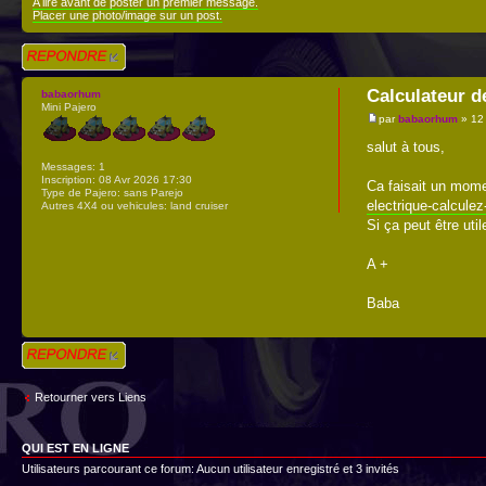
A lire avant de poster un premier message.
Placer une photo/image sur un post.
Répondre
Calculateur de
babaorhum
Mini Pajero
par
babaorhum
» 12 
salut à tous,
Messages:
1
Inscription:
08 Avr 2026 17:30
Ca faisait un momen
Type de Pajero:
sans Parejo
electrique-calculez
Autres 4X4 ou vehicules:
land cruiser
Si ça peut être util
A +
Baba
Répondre
Retourner vers Liens
QUI EST EN LIGNE
Utilisateurs parcourant ce forum: Aucun utilisateur enregistré et 3 invités