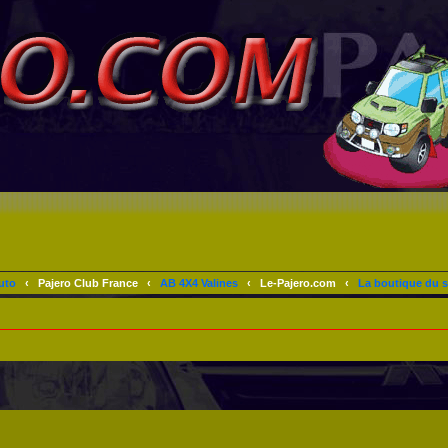
uto
‹
Pajero Club France
‹
AB 4X4 Valines
‹
Le-Pajero.com
‹
La boutique du s