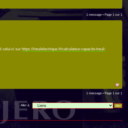
1 message • Page
1
sur
1
é celui-ci sur
https://treuilelectrique.fr/calculateur-capacite-treuil-
1 message • Page
1
sur
1
Aller à: