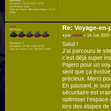
Messages:
7
Inscription:
28 Juil 2021 12:07
Localisation:
Lion
Type de Pajero:
Mitsubishi Pajero 2.5 td
1999
Re: Voyage-en-
celek
Mini Pajero
par
celek
» 14 Juil 2025
Salut !
Messages:
2
Inscription:
26 Mai 2025 20:33
J’ai parcouru le
sit
Type de Pajero:
2,5L TDI GLS 1993
c’est déjà super in
Pajero pour un voya
sent que ça évolue
précieux. Merci pou
En passant, je sui
sécuritaire est vr
optimiser l’espace e
lors des étapes de