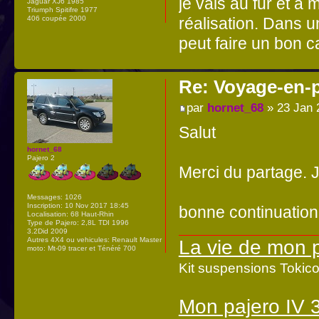
je vais au fur et à
Jaguar XJ6 1985
Triumph Spitifre 1977
réalisation. Dans u
406 coupée 2000
peut faire un bon 
Re: Voyage-en-
par
hornet_68
» 23 Jan 
Salut
hornet_68
Pajero 2
Merci du partage. 
Messages:
1026
Inscription:
10 Nov 2017 18:45
bonne continuation
Localisation:
68 Haut-Rhin
Type de Pajero:
2,8L TDI 1996
3.2Did 2009
Autres 4X4 ou vehicules:
Renault Master
La vie de mon 
moto: Mt-09 tracer et Ténéré 700
Kit suspensions Toki
Mon pajero IV 