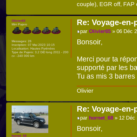
couple), EGR off, FAP o
Re: Voyage-en-
Olivier65
Mini Pajero
par
Olivier65
» 06 Déc 2
Bonsoir,
Messages:
26
Inscription:
07 Mai 2023 10:15
Localisation:
Hautes Pyrénées
Type de Pajero:
3,2 DiD long 2011 - 200
cv - 240 000 km
Merci pour ta répo
supporté par les ba
Tu as mis 3 barres 
Olivier
Re: Voyage-en-
par
hornet_68
» 12 Déc 
Bonsoir,
hornet_68