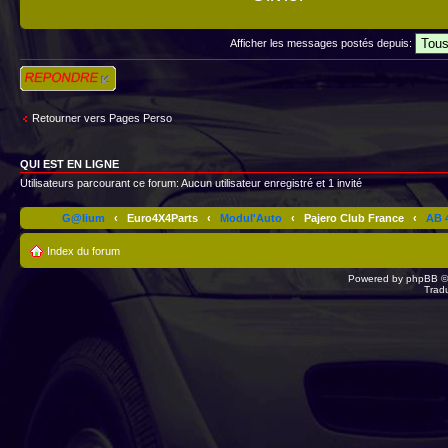
Afficher les messages postés depuis:
Répondre
Retourner vers Pages Perso
QUI EST EN LIGNE
Utilisateurs parcourant ce forum: Aucun utilisateur enregistré et 1 invité
G@lium
‹
Euro4X4Parts
‹
Modul'Auto
‹
Pajero Club France
‹
AB 4
Index du forum
Powered by
phpBB
©
Trad