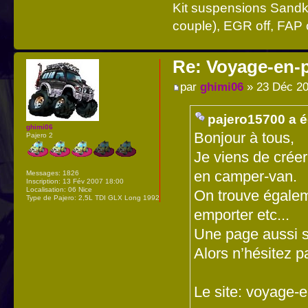
Kit suspensions Sandk
couple), EGR off, FAP o
Re: Voyage-en-
par
ghimi06
» 23 Déc 20
pajero15700 a éc
ghimi06
Bonjour à tous,
Pajero 2
Je viens de créer
en camper-van.
Messages:
1826
Inscription:
13 Fév 2007 18:00
Localisation:
06 Nice
On trouve égalem
Type de Pajero:
2,5L TDI GLX Long 1992
emporter etc...
Une page aussi s
Alors n’hésitez p
Le site: voyage-