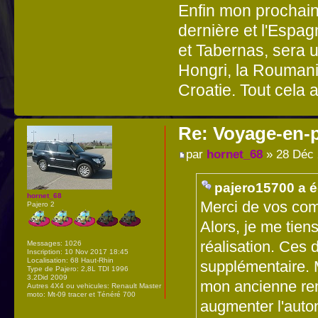
Enfin mon prochain 
dernière et l'Espa
et Tabernas, sera u
Hongri, la Roumanie
Croatie. Tout cela a 
Re: Voyage-en-
par
hornet_68
» 28 Déc 
pajero15700 a éc
hornet_68
Merci de vos co
Pajero 2
Alors, je me tien
réalisation. Ces 
Messages:
1026
Inscription:
10 Nov 2017 18:45
Localisation:
68 Haut-Rhin
supplémentaire. M
Type de Pajero:
2,8L TDI 1996
3.2Did 2009
mon ancienne re
Autres 4X4 ou vehicules:
Renault Master
moto: Mt-09 tracer et Ténéré 700
augmenter l'auto