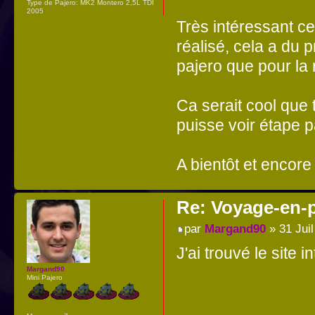
Type de Pajero:
MK2 Montero 2,5L TDI
2005
Très intéressant c
réalisé, cela a du 
pajero que pour la
Ca serait cool que 
puisse voir étape p
A bientôt et encor
Re: Voyage-en-
par
Margand90
» 31 Juil
J'ai trouvé le site i
Margand90
Mini Pajero