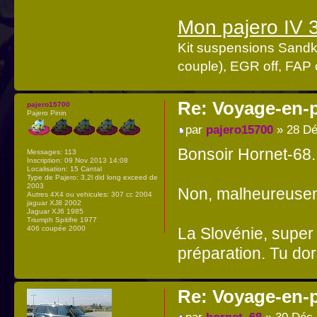
Mon pajero IV 
Kit suspensions Sandk
couple), EGR off, FAP o
Re: Voyage-en-
pajero15700
Pajero Pinin
par
pajero15700
» 28 Dé
Bonsoir Hornet-68.
Messages:
113
Inscription:
09 Nov 2013 14:08
Localisation:
15 Cantal
Type de Pajero:
3,2l did long exceed de
2003
Non, malheureuseme
Autres 4X4 ou vehicules:
307 cc 2004
jaguar XJ8 2002
Jaguar XJ6 1985
Triumph Spitifre 1977
La Slovénie, super 
406 coupée 2000
préparation. Tu dor
Re: Voyage-en-