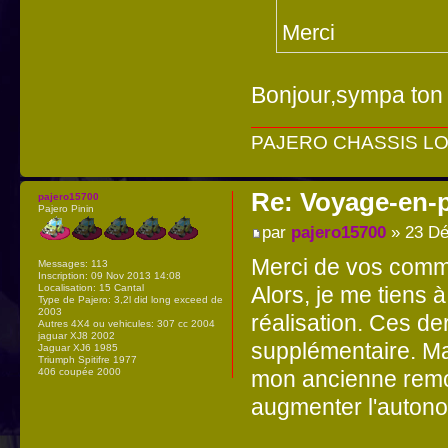
Merci
Bonjour,sympa ton 
PAJERO CHASSIS LON
Re: Voyage-en-
pajero15700
Pajero Pinin
par
pajero15700
» 23 Dé
Merci de vos comm
Messages:
113
Inscription:
09 Nov 2013 14:08
Alors, je me tiens 
Localisation:
15 Cantal
Type de Pajero:
3,2l did long exceed de
2003
réalisation. Ces de
Autres 4X4 ou vehicules:
307 cc 2004
jaguar XJ8 2002
supplémentaire. Mai
Jaguar XJ6 1985
Triumph Spitifre 1977
mon ancienne rem
406 coupée 2000
augmenter l'autono