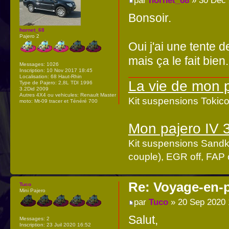
par
hornet_68
» 30 Déc 
Bonsoir.
hornet_68
Pajero 2
Oui j'ai une tente d
mais ça le fait bien.
Messages:
1026
Inscription:
10 Nov 2017 18:45
Localisation:
68 Haut-Rhin
La vie de mon 
Type de Pajero:
2,8L TDI 1996
3.2Did 2009
Autres 4X4 ou vehicules:
Renault Master
Kit suspensions Toki
moto: Mt-09 tracer et Ténéré 700
Mon pajero IV 
Kit suspensions Sandk
couple), EGR off, FAP o
Re: Voyage-en-
Tuco
Mini Pajero
par
Tuco
» 20 Sep 2020 
Salut,
Messages:
2
Inscription:
23 Juil 2020 16:52