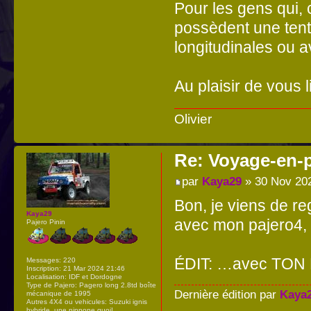
Pour les gens qui,
possèdent une tente
longitudinales ou a
Au plaisir de vous l
Olivier
Re: Voyage-en-
par
Kaya29
» 30 Nov 20
Bon, je viens de re
Kaya29
avec mon pajero4
Pajero Pinin
ÉDIT: …avec TON P
Messages:
220
Inscription:
21 Mar 2024 21:46
Localisation:
IDF et Dordogne
Type de Pajero:
Pagero long 2.8td boîte
Dernière édition par
Kaya
mécanique de 1995
Autres 4X4 ou vehicules:
Suzuki ignis
hybride, une nippone quoi!