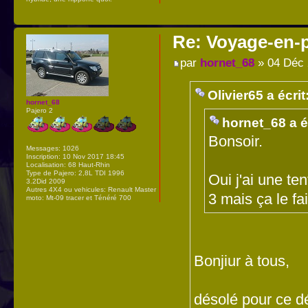
Re: Voyage-en-
par
hornet_68
» 04 Déc 
Olivier65 a écrit
hornet_68
Pajero 2
hornet_68 a éc
Bonsoir.
Messages:
1026
Inscription:
10 Nov 2017 18:45
Localisation:
68 Haut-Rhin
Type de Pajero:
2,8L TDI 1996
Oui j'ai une te
3.2Did 2009
Autres 4X4 ou vehicules:
Renault Master
3 mais ça le fai
moto: Mt-09 tracer et Ténéré 700
Bonjiur à tous,
désolé pour ce dé