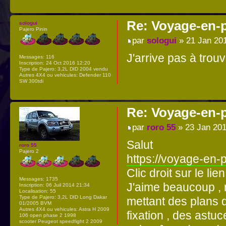
Re: Voyage-en-
sologui
Pajero Pinin
par
sologui
» 21 Jan 20
J'arrive pas à trouve
Messages:
116
Inscription:
24 Oct 2016 12:20
Type de Pajero:
3,2L DID 2004 vendu
Autres 4X4 ou vehicules:
Defender 110
SW 300tdi
Re: Voyage-en-
par
roro 55
» 23 Jan 201
Salut
roro 55
Pajero 2
https://voyage-en-
Clic droit sur le li
Messages:
1735
J'aime beaucoup , m
Inscription:
06 Juil 2014 21:34
Localisation:
55
Type de Pajero:
3,2L DID Long Dakar
mettant des plans 
01/2005 BVM
Autres 4X4 ou vehicules:
Astra H 2009
fixation , des ast
106 open phase 2 1998
scooter Peugeot speedfight 2 2009