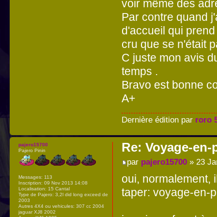
voir même des adres
Par contre quand j'
d'accueil qui pren
cru que se n'était pa
C juste mon avis du
temps .
Bravo est bonne co
A+
Dernière édition par
roro 
Re: Voyage-en-
pajero15700
Pajero Pinin
par
pajero15700
» 23 Ja
oui, normalement, il 
Messages:
113
Inscription:
09 Nov 2013 14:08
taper: voyage-en-
Localisation:
15 Cantal
Type de Pajero:
3,2l did long exceed de
2003
Autres 4X4 ou vehicules:
307 cc 2004
jaguar XJ8 2002