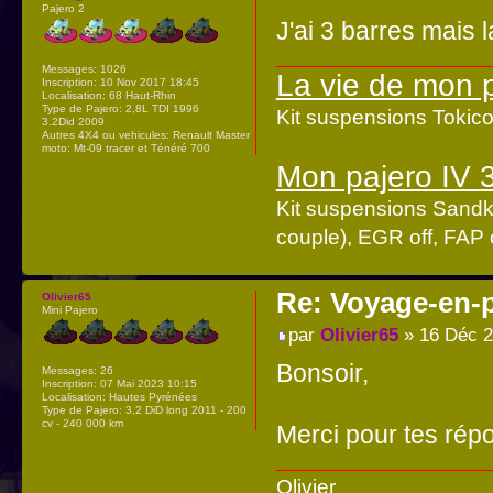
Pajero 2
J'ai 3 barres mais l
Messages:
1026
La vie de mon 
Inscription:
10 Nov 2017 18:45
Localisation:
68 Haut-Rhin
Type de Pajero:
2,8L TDI 1996
Kit suspensions Toki
3.2Did 2009
Autres 4X4 ou vehicules:
Renault Master
moto: Mt-09 tracer et Ténéré 700
Mon pajero IV 
Kit suspensions Sandk
couple), EGR off, FAP o
Re: Voyage-en-
Olivier65
Mini Pajero
par
Olivier65
» 16 Déc 2
Bonsoir,
Messages:
26
Inscription:
07 Mai 2023 10:15
Localisation:
Hautes Pyrénées
Type de Pajero:
3,2 DiD long 2011 - 200
cv - 240 000 km
Merci pour tes rép
Olivier