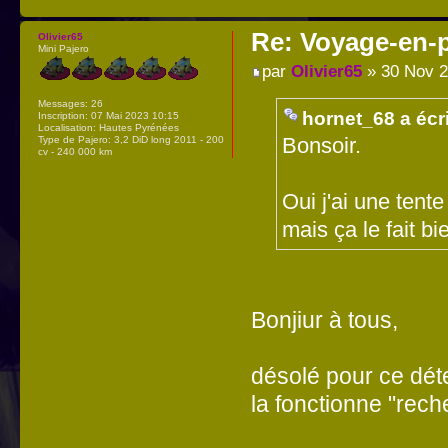
Re: Voyage-en-
Olivier65
Mini Pajero
par
Olivier65
» 30 Nov 2
Messages:
26
hornet_68 a écri
Inscription:
07 Mai 2023 10:15
Localisation:
Hautes Pyrénées
Type de Pajero:
3,2 DiD long 2011 - 200
Bonsoir.
cv - 240 000 km
Oui j'ai une tente
mais ça le fait bi
Bonjiur à tous,
désolé pour ce dét
la fonctionne "rech