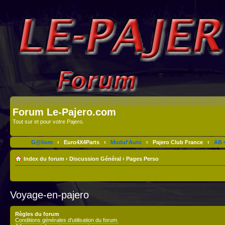
Forum Le-Pajero.com
Tout sur et pour votre Pajero.
G@lium
‹
Euro4X4Parts
‹
Modul'Auto
‹
Pajero Club France
‹
AB 4
Index du forum
‹
Discussion Général
‹
Pages Perso
Voyage-en-pajero
Règles du forum
Conditions générales d'utilisation du forum.