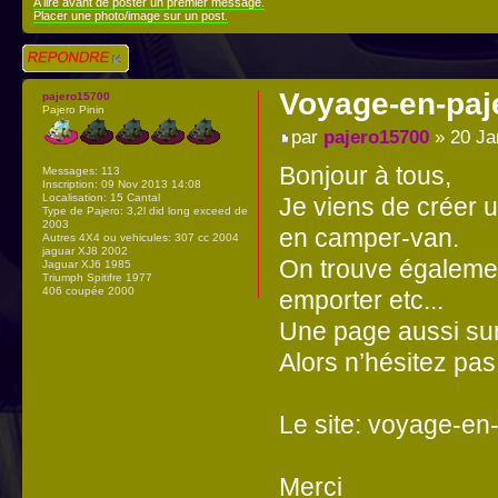
A lire avant de poster un premier message.
Placer une photo/image sur un post.
Répondre
Voyage-en-paj
pajero15700
Pajero Pinin
par
pajero15700
» 20 Ja
Bonjour à tous,
Messages:
113
Inscription:
09 Nov 2013 14:08
Localisation:
15 Cantal
Je viens de créer 
Type de Pajero:
3,2l did long exceed de
2003
en camper-van.
Autres 4X4 ou vehicules:
307 cc 2004
jaguar XJ8 2002
On trouve égalemen
Jaguar XJ6 1985
Triumph Spitifre 1977
406 coupée 2000
emporter etc...
Une page aussi sur
Alors n’hésitez pas
Le site: voyage-en
Merci