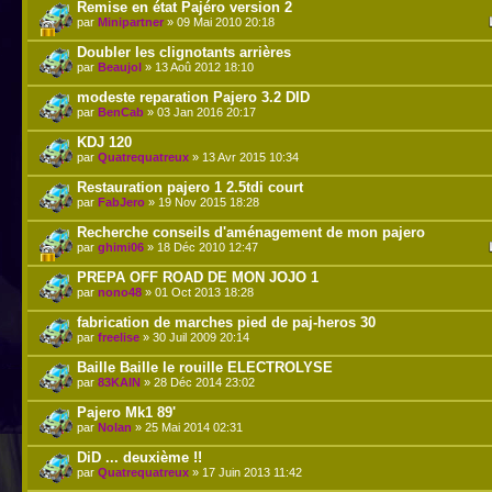
Remise en état Pajéro version 2
par
Minipartner
» 09 Mai 2010 20:18
Doubler les clignotants arrières
par
Beaujol
» 13 Aoû 2012 18:10
modeste reparation Pajero 3.2 DID
par
BenCab
» 03 Jan 2016 20:17
KDJ 120
par
Quatrequatreux
» 13 Avr 2015 10:34
Restauration pajero 1 2.5tdi court
par
FabJero
» 19 Nov 2015 18:28
Recherche conseils d'aménagement de mon pajero
par
ghimi06
» 18 Déc 2010 12:47
PREPA OFF ROAD DE MON JOJO 1
par
nono48
» 01 Oct 2013 18:28
fabrication de marches pied de paj-heros 30
par
freelise
» 30 Juil 2009 20:14
Baille Baille le rouille ELECTROLYSE
par
83KAIN
» 28 Déc 2014 23:02
Pajero Mk1 89'
par
Nolan
» 25 Mai 2014 02:31
DiD ... deuxième !!
par
Quatrequatreux
» 17 Juin 2013 11:42