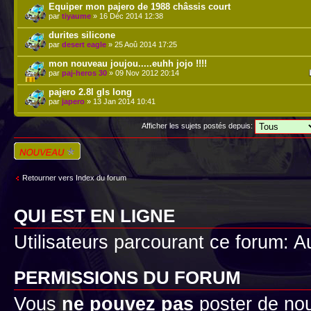
Equiper mon pajero de 1988 châssis court
par
tiyaume
» 16 Déc 2014 12:38
durites silicone
par
desert eagle
» 25 Aoû 2014 17:25
mon nouveau joujou.....euhh jojo !!!!
par
paj-heros 30
» 09 Nov 2012 20:14
pajero 2.8l gls long
par
japero
» 13 Jan 2014 10:41
Afficher les sujets postés depuis:
Écrire un nouveau
sujet
Retourner vers Index du forum
QUI EST EN LIGNE
Utilisateurs parcourant ce forum: Au
PERMISSIONS DU FORUM
Vous
ne pouvez pas
poster de no