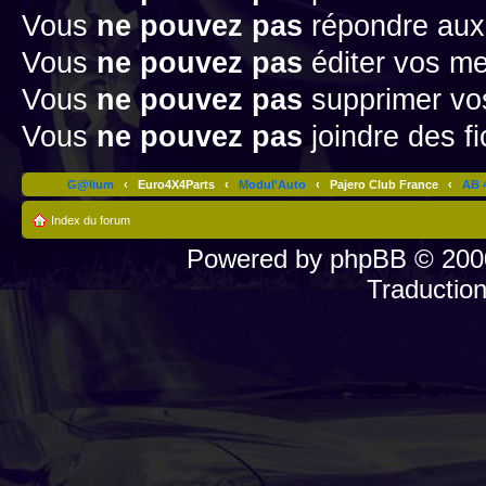
Vous
ne pouvez pas
répondre aux
Vous
ne pouvez pas
éditer vos m
Vous
ne pouvez pas
supprimer v
Vous
ne pouvez pas
joindre des fi
G@lium
‹
Euro4X4Parts
‹
Modul'Auto
‹
Pajero Club France
‹
AB 4
Index du forum
Powered by
phpBB
© 2000
Traductio