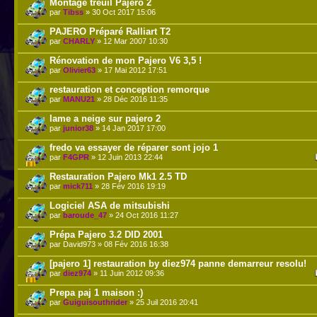
Montage treuil Pajero 2
par
Tibss
» 30 Oct 2017 15:06
PAJERO Préparé Ralliart T2
par
CHARLY
» 12 Mar 2007 10:30
Rénovation de mon Pajero V6 3,5 !
par
Olivier63
» 17 Mai 2012 17:51
restauration et conception remorque
par
MANU21
» 28 Déc 2016 11:35
lame a neige sur pajero 2
par
junior38
» 14 Jan 2017 17:00
fredo va essayer de réparer sont jojo 1
par
F4GPR
» 12 Juin 2013 22:44
Restauration Pajero Mk1 2.5 TD
par
mick711
» 28 Fév 2016 19:19
Logiciel ASA de mitsubishi
par
baroude_47
» 24 Oct 2016 11:27
Prépa Pajero 3.2 DID 2001
par David973 » 08 Fév 2016 16:38
[pajero 1] restauration by diez974 panne demarreur resolu!
par
diez974
» 11 Juin 2012 09:36
Prepa paj 1 maison :)
par
Guiguisouthrider
» 25 Juil 2016 20:41