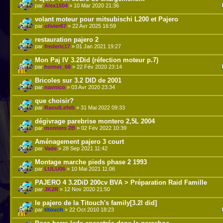
par
Alex1504
» 10 Mar 2020 21:36
volant moteur pour mitsubischi L200 et Pajero
par
olivier67
» 22 Avr 2025 16:59
restauration pajero 2
par
frederic17
» 01 Jan 2021 19:27
Mon Paj IV 3.2Did (réfection moteur p.7)
par
hornet_68
» 22 Fév 2020 23:14
Bricoles sur 3.2 DID de 2001
par
navnico
» 03 Avr 2020 23:34
que choisir?
par
RaoulLefeb
» 31 Mai 2022 09:33
dégivrage parebrise montero 2,5L 2004
par
montero 2B
» 02 Fév 2022 10:39
Aménagement pajero 3 court
par
Vade
» 28 Sep 2021 11:42
Montage marche pieds phase 2 1993
par
LULU06
» 10 Mai 2021 11:06
PAJERO 4 3.2DiD 200cv BVA > Préparation Raid Famille
par
JK2R
» 12 Nov 2020 21:50
le pajero de la Titouch's family[3.2l did]
par
titouch
» 22 Oct 2010 18:23