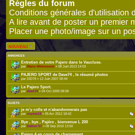
Règles du forum
Conditions générales d'utilisation 
A lire avant de poster un premier
Placer une photo/image sur un pos
Écrire un nouveau
sujet
ANNONCES
Entretien de votre Pajero dans le Vaucluse.
par
Manu-Webmaster
» 08 Juin 2013 14:03
PAJERO SPORT de Dave74 , le résumé photos
par DID78 » 12 Juin 2007 08:44
Le Pajero Sport.
par
dave74
» 04 Oct 2005 08:08
SUJETS
je m'y colle et n'abandonnerais pas
par
coyote13
» 05 Avr 2012 18:42
Bye , bye , Pajéro , bienvenue L 200
par
Dalton 57
» 08 Sep 2016 13:50
Pajero 4 en cours de chargement....