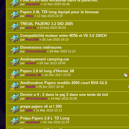
Pose barre leds encastrée dans le parechoc
par
skyalain0
» 12 Nov 2020 20:46
Pajero 2.8L TDI long équipé pour le bivouac
par
edou
» 13 Sep 2020 22:07
TREUIL PAJERO 3.2 DID 2005
par
roro 55
» 16 Aoû 2020 00:04
Compatibilité moteur entre 4D56 et V6 3.0 150CH
par
Pusch80
» 28 Juin 2020 18:10
Dimensions intérieures
par
Christophe20
» 28 Mar 2020 11:23
Aménagement camping-car
par
victor2
» 09 Jan 2013 18:49
Pajero 2.8 td long d'Hornet_68
par
hornet_68
» 14 Déc 2017 23:42
Amélioration Pajero modéle 2004 court BVA GLS
par
Max86
» 05 Avr 2017 20:42
Dormir a 4 : 2 dans le paj 2 dans une tente de toit
par
MGS Punisher
» 19 Mar 2019 20:38
prepa pajero v6 et l 200
par
jiji60
» 11 Mar 2019 10:13
Prépa Pajero 2.8 L TD Long
par
skyalain0
» 02 Jan 2016 22:24