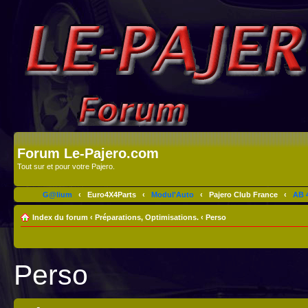
Forum Le-Pajero.com
Tout sur et pour votre Pajero.
G@lium
‹
Euro4X4Parts
‹
Modul'Auto
‹
Pajero Club France
‹
AB 4
Index du forum
‹
Préparations, Optimisations.
‹
Perso
Perso