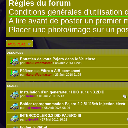
Règles du forum
Conditions générales d'utilisation 
A lire avant de poster un premier
Placer une photo/image sur un pos
Écrire un nouveau
sujet
ANNONCES
Entretien de votre Pajero dans le Vaucluse.
par
Manu-Webmaster
» 08 Juin 2013 14:03
Références Filtre à AIR permanent
par
Manu-Webmaster
» 23 Juin 2010 11:25
SUJETS
Installation d'un generarteur HHO sur un 3.2DID
par
sarhan
» 01 Juil 2011 15:13
Boîtier reprogrammation Pajero 2 2,5l 115ch injection électr
par
Paj Action
» 05 Aoû 2025 08:26
INTERCOOLER 3.2 DID PAJERO III
par
pajero67
» 17 Mai 2012 16:32
boitier GIWASA