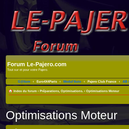
Forum Le-Pajero.com
Tout sur et pour votre Pajero.
G@lium
‹
Euro4X4Parts
‹
Modul'Auto
‹
Pajero Club France
‹
AB 4
Index du forum
‹
Préparations, Optimisations.
‹
Optimisations Moteur
Optimisations Moteur