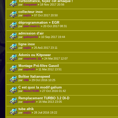
Turbosfrance, fuyez cet arnaque !
par
Gargamel
» 18 Nov 2017 20:56
collecteur inox
par
paj2a
» 07 Oct 2017 20:50
déprogrammation + EGR
par
jean-marc-L
» 20 Oct 2017 08:31
admission d'air
par
galloper52
» 10 Sep 2017 19:44
ligne inox
par
paj2a
» 25 Aoû 2017 23:11
Adonis ou Kitpower
par
stephane_2a
» 24 Mai 2017 12:07
Montage Pré-filtre Gasoil
par
pajero67
» 11 Mai 2012 13:51
Boîtier Italianspeed
par
V98
» 29 Oct 2016 10:25
C est quoi la modif galium
par
Nono74190
» 27 Oct 2016 01:42
Remplacement TURBO 3.2 DI-D
par
pajero67
» 16 Mai 2013 23:05
tube afrik
par
paj2a
» 28 Juil 2016 19:22