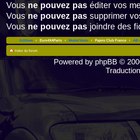
Vous
ne pouvez pas
éditer vos m
Vous
ne pouvez pas
supprimer v
Vous
ne pouvez pas
joindre des fi
G@lium
‹
Euro4X4Parts
‹
Modul'Auto
‹
Pajero Club France
‹
AB 4
Index du forum
Powered by
phpBB
© 2000
Traductio