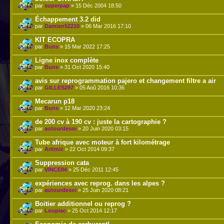
par
superpap
» 15 Déc 2004 18:50
Échappement 3.2 did
par
Damien52210
» 06 Mar 2016 17:10
KIT ECOPRA
par
Buns
» 15 Mar 2022 17:25
Ligne inox complète
par
Buns
» 31 Oct 2020 15:40
avis sur reprogrammation pajero et changement filtre a air
par
GILLES297
» 05 Aoû 2016 10:36
Mecarun p18
par
Buns
» 12 Mar 2020 23:24
de 200 cv à 190 cv : juste la cartographie ?
par
autourdesoi
» 20 Juin 2020 03:15
Tube afrique avec moteur à fort kilométrage
par
Aritmic
» 22 Oct 2014 09:37
Suppression cata
par
VINCE84
» 25 Déc 2011 12:45
expériences avec reprog. dans les alpes ?
par
autourdesoi
» 25 Juin 2020 08:21
Boitier additionnel ou reprog ?
par
Loupiac
» 25 Oct 2014 12:17