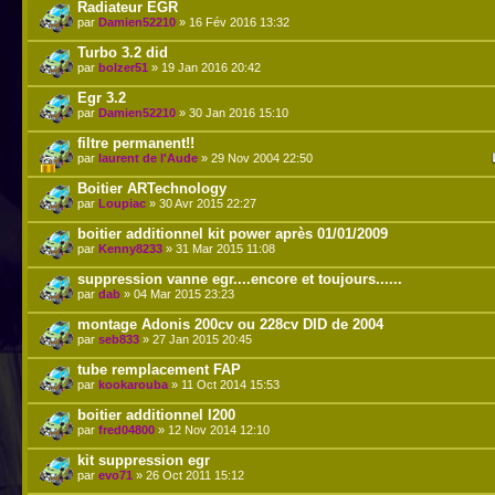
Radiateur EGR
par
Damien52210
» 16 Fév 2016 13:32
Turbo 3.2 did
par
bolzer51
» 19 Jan 2016 20:42
Egr 3.2
par
Damien52210
» 30 Jan 2016 15:10
filtre permanent!!
par
laurent de l'Aude
» 29 Nov 2004 22:50
Boitier ARTechnology
par
Loupiac
» 30 Avr 2015 22:27
boitier additionnel kit power après 01/01/2009
par
Kenny8233
» 31 Mar 2015 11:08
suppression vanne egr....encore et toujours......
par
dab
» 04 Mar 2015 23:23
montage Adonis 200cv ou 228cv DID de 2004
par
seb833
» 27 Jan 2015 20:45
tube remplacement FAP
par
kookarouba
» 11 Oct 2014 15:53
boitier additionnel l200
par
fred04800
» 12 Nov 2014 12:10
kit suppression egr
par
evo71
» 26 Oct 2011 15:12