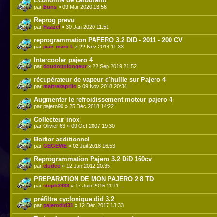
Economie de carburant!
par
Buns
» 09 Mar 2020 13:56
Reprog prevu
par
Haazel
» 30 Jan 2020 11:51
reprogrammation PAFERO 3.2 DID - 2011 - 200 CV
par
jean-marc-L
» 22 Nov 2014 11:33
Intercooler pajero 4
par
doudouplongeur
» 22 Sep 2019 21:52
récupérateur de vapeur d'huille sur Pajero 4
par
maitrekaprilo
» 09 Nov 2018 20:34
Augmenter le refroidissement moteur pajero 4
par pajero90 » 25 Déc 2018 14:22
Collecteur inox
par Olivier 63 » 09 Oct 2007 19:30
Boitier additionnel
par
GEGEWE
» 02 Juil 2018 16:53
Reprogrammation Pajero 3.2 DiD 160cv
par
eludeo
» 12 Jan 2012 20:35
PREPARATION DE MON PAJERO 2,8 TD
par
steph3433
» 17 Juin 2015 11:11
préfiltre cyclonique did 3.2
par
pajerodid31
» 12 Déc 2017 13:33