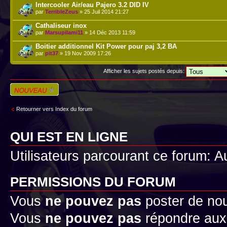
Intercooler Air/eau Pajero 3.2 DID IV
par
TerribleZeus
» 25 Juil 2014 21:27
Cathaliseur inox
par
Marsupilami11
» 14 Déc 2013 11:59
Boitier additionnel Kit Power pour paj 3,2 BA
par
pit37
» 19 Nov 2009 17:26
Afficher les sujets postés depuis:
Écrire un nouveau
sujet
Retourner vers Index du forum
QUI EST EN LIGNE
Utilisateurs parcourant ce forum: Au
PERMISSIONS DU FORUM
Vous
ne pouvez pas
poster de no
Vous
ne pouvez pas
répondre aux