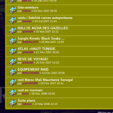
par
jeje 13
» 24 Jan 2007 09:59
Géo-aventure
par
Céline
» 03 Nov 2007 09:56
raids / fiabilité caisse autoporteuse
par
kermat
» 29 Juil 2007 21:44
RALLYE AICHA DES GAZELLES
par
ghimi06
» 25 Mai 2007 15:22
Sangle Kinetic Black Snake ...
par
RADAGAST
» 05 Mai 2007 23:35
ATLAS +HAUT! TUNISIE.
par
ghimi06
» 21 Fév 2007 10:02
REVE DE VOYAGE!
par
ghimi06
» 20 Fév 2007 14:23
EQUIPEMENT RAID
par
BOUCHARD
» 13 Fév 2007 20:56
raid Maroc Mali Mauritanie Senegal
par
pierre87000
» 05 Fév 2007 20:41
raid en roumani
par
polo
» 28 Nov 2006 19:58
Suite plans
par
fabrice
» 23 Mar 2006 22:19
Afficher les