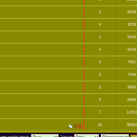
2
6829
4
9258
1
6442
4
9238
3
7991
2
7489
3
9800
3
8584
7
1230
26
3608
1
2
 sujets postés depuis:
Trier par