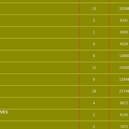
13
1828
2
6341
1
6003
0
6526
6
1368
11
1535
8
1339
18
2174
4
8672
UVES
2
8145
2
7071