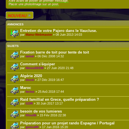
A lire avant de poster un premier message.
Placer une photo/image sur un post.
Écrire un nouveau
sujet
ANNONCES
Entretien de votre Pajero dans le Vaucluse.
par
Manu-Webmaster
» 08 Juin 2013 14:03
SUJETS
Fixation barre de toit pour tente de toit
par
iamat
» 06 Déc 2008 14:32
Comment s'équiper
par
Ninou59330
» 27 Juin 2020 21:48
Algérie 2020
par
docxl
» 27 Déc 2019 16:47
Maroc
par
lectez
» 25 Aoû 2018 17:44
Raid famillial en Grece, quelle préparation ?
par
GDR
» 30 Juin 2017 13:17
besoin de vos lumieres
par
fifou06
» 15 Fév 2016 22:38
Préparation pour un projet rando Espagne / Portugal
par
gonca90
» 17 Jan 2016 15:20