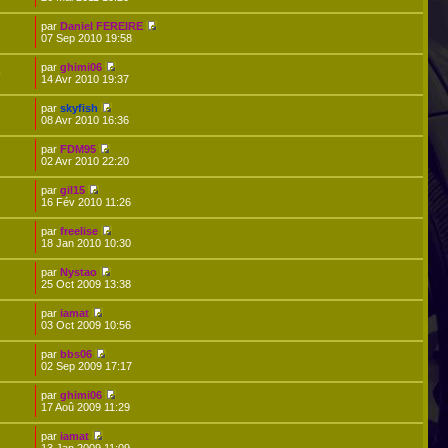
par
Daniel FEREIRE
07 Sep 2010 19:58
par
ghimi06
9
14 Avr 2010 19:37
par
skyfish
08 Avr 2010 16:36
par
FDM95
02 Avr 2010 22:20
par
gil15
2
16 Fév 2010 11:26
par
freelise
18 Jan 2010 10:30
par
Nystao
6
25 Oct 2009 13:38
par
iamat
7
03 Oct 2009 10:56
par
bbs06
7
02 Sep 2009 17:17
par
ghimi06
17 Aoû 2009 11:29
par
iamat
13 Jan 2009 11:09