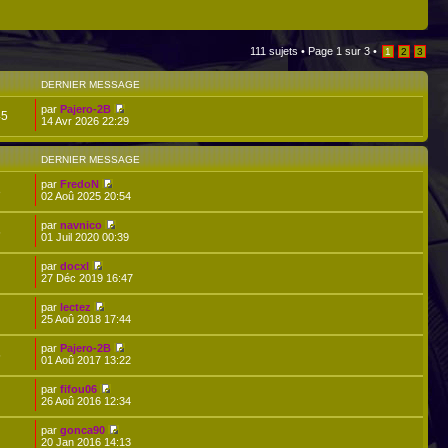
111 sujets •
Page
1
sur
3
•
1
2
3
DERNIER MESSAGE
par
Pajero-2B
45
14 Avr 2026 22:29
DERNIER MESSAGE
par
FredoN
8
02 Aoû 2025 20:54
par
navnico
5
01 Juil 2020 00:39
par
docxl
27 Déc 2019 16:47
par
lectez
25 Aoû 2018 17:44
par
Pajero-2B
5
01 Aoû 2017 13:22
par
fifou06
26 Aoû 2016 12:34
par
gonca90
20 Jan 2016 14:13