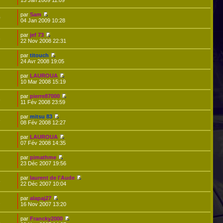
par
Sam
0
04 Jan 2009 10:28
par
jef 73
8
22 Nov 2008 22:31
par
titouch
24 Avr 2008 19:05
par
LAUROUA
10 Mar 2008 15:19
par
pierre87000
6
11 Fév 2008 23:59
par
mitsu 83
6
08 Fév 2008 12:27
par
LAUROUA
07 Fév 2008 14:35
par
pimathme
23 Déc 2007 19:56
par
laurent de l'Aude
6
22 Déc 2007 10:04
par
alapaj27
2
16 Nov 2007 13:20
par
Francky2000
5