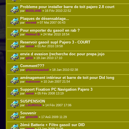
Probleme pour installer barre de toit pajero 2.8 court
par
BODLANE
» 16 Fév 2010 22:52
Plaques de désensablage...
par
exceed
» 07 Mai 2007 00:43
Pour emporter du gasoil en rab ?
par
Helmut B
» 24 Mar 2010 18:54
Reservoir gasoil supl Pajero 3 - COURT
par
iamat
» 01 Avr 2010 19:58
envie d evasion (recherche doc pour prepa jojo
par
gil15
» 19 Jan 2010 17:10
Comment???
par
ghjuvanpaulud
» 18 Jan 2010 02:38
aménagement intérieur et barre de toit pour Did long
par
matocoer
» 10 Juin 2007 21:54
Support Fixation PC Navigation Pajero 3
par
iamat
» 05 Fév 2008 13:19
SUSPENSION
par
LAUROUA
» 14 Fév 2007 17:06
Souvenir
par
ghimi06
» 17 Aoû 2009 11:29
2émé Batterie + Filtre gasoil sur DID
par
iamat
» 13 Jan 2009 11:09