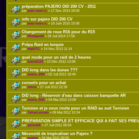
préparation PAJERO DID 200 CV - 2011
par
jean-marc-L
» 17 Nov 2014 18:00
info sur pajero DID 200 CV
par
jean-marc-L
» 18 Juin 2015 15:06
Changement de roue R16 pour du R15
par
PhilippeM
» 28 Juil 2014 17:58
Prépa Raid en turquie
par
flipDTC
» 14 Nov 2013 11:14
quel mode pour un raid de 2 heures
par
hamdi110
» 22 Déc 2012 13:08
DID long dans les dunes ???
par
manu_DID
» 02 Juil 2012 18:40
conseils pour un achat
par
meca
» 27 Juil 2012 22:39
DiD long - Réservoir d'eau dans caisson banquette AR
par
manu_DID
» 04 Mai 2010 13:08
Tunisien et je vous invite pour un RAID au sud Tunisien
par
TaharLasram
» 09 Mai 2012 10:34
PREPARATION SIMPLE ET EFFICACE QUI A FAIT SES PRE
par
ghimi06
» 27 Juil 2011 08:54
Nécessité de tropicaliser un Pajero ?
par
esales
» 26 Mai 2011 00:50