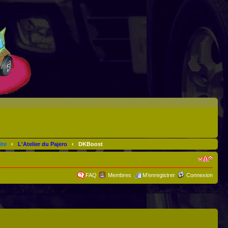
ite
‹
L'Atelier du Pajero
‹
DKBoost
FAQ
Membres
M’enregistrer
Connexion