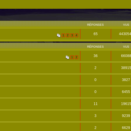
RÉPONSES
VUS
65
44305
1
2
3
4
RÉPONSES
VUS
36
6608
1
2
2
3891
0
3827
0
6455
11
1961
3
9239
2
6629