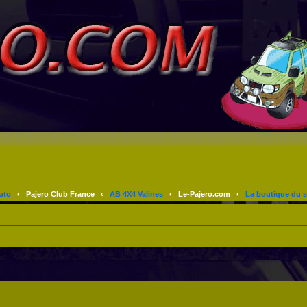
uto
‹
Pajero Club France
‹
AB 4X4 Valines
‹
Le-Pajero.com
‹
La boutique du s