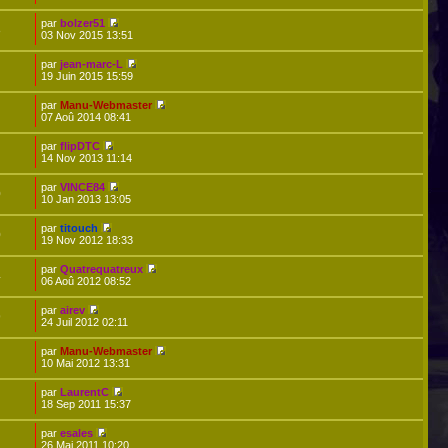
par
bolzer51
8
03 Nov 2015 13:51
par
jean-marc-L
19 Juin 2015 15:59
par
Manu-Webmaster
07 Aoû 2014 08:41
par
flipDTC
14 Nov 2013 11:14
par
VINCE84
0
10 Jan 2013 13:05
par
titouch
0
19 Nov 2012 18:33
par
Quatrequatreux
4
06 Aoû 2012 08:52
par
airev
9
24 Juil 2012 02:11
par
Manu-Webmaster
10 Mai 2012 13:31
par
LaurentC
18 Sep 2011 15:37
par
esales
26 Mai 2011 10:20