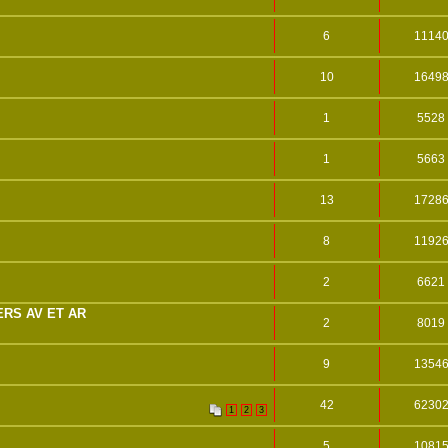
6
1114
10
1649
1
5528
1
5663
13
1728
8
1192
2
6621
RS AV ET AR
2
8019
9
1354
42
6230
1
2
3
5
1081