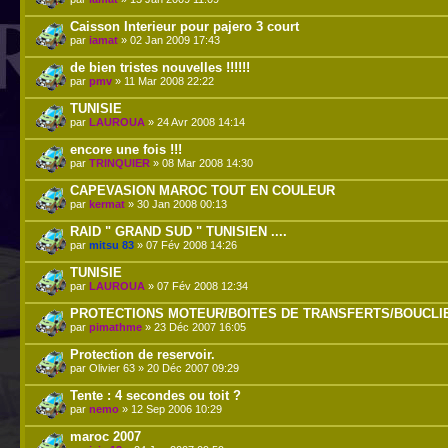
Caisson Interieur pour pajero 3 court
par
iamat
» 02 Jan 2009 17:43
de bien tristes nouvelles !!!!!!
par
pmv
» 11 Mar 2008 22:22
TUNISIE
par
LAUROUA
» 24 Avr 2008 14:14
encore une fois !!!
par
TRINQUIER
» 08 Mar 2008 14:30
CAPEVASION MAROC TOUT EN COULEUR
par
kermat
» 30 Jan 2008 00:13
RAID " GRAND SUD " TUNISIEN ....
par
mitsu 83
» 07 Fév 2008 14:26
TUNISIE
par
LAUROUA
» 07 Fév 2008 12:34
PROTECTIONS MOTEUR/BOITES DE TRANSFERTS/BOUCLIE
par
pimathme
» 23 Déc 2007 16:05
Protection de reservoir.
par Olivier 63 » 20 Déc 2007 09:29
Tente : 4 secondes ou toit ?
par
nemo
» 12 Sep 2006 10:29
maroc 2007