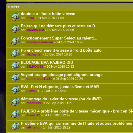
SUJETS
doute sur l'huile boite vitesse
par
hexa
» 24 Mai 2026 17:54
Pajero qui ne démarre plus et reste en D
par
Manu97480
» 05 Mai 2025 21:08
Fonctionnement Super Select au ralenti...
par
Pamitjesurobishi
» 24 Oct 2024 10:26
Pb enclenchement vitesse à froid boîte auto
par
Nathaniel
» 15 Déc 2024 18:28
BLOCAGE BVA PAJERO DID
par
33LPQQ59
» 30 Nov 2019 10:33
Voyant orange blocage pont clignote orange.
par
dominique81250
» 01 Sep 2024 22:24
BVA, D et N clignote, juste la 3ème et MAR
par
LBV40
» 17 Oct 2011 06:33
démontage du levier de vitesse (ou de 4WD)
par
mitch1396
» 22 Sep 2019 11:21
PAJERO 4 problème boite de vitesse mécanique - bruit en 5
par
Aurel_42
» 04 Oct 2023 22:42
Problème BVA qui consomme de l'huile et autres problèmes
par
leRitano
» 14 Juin 2023 15:19