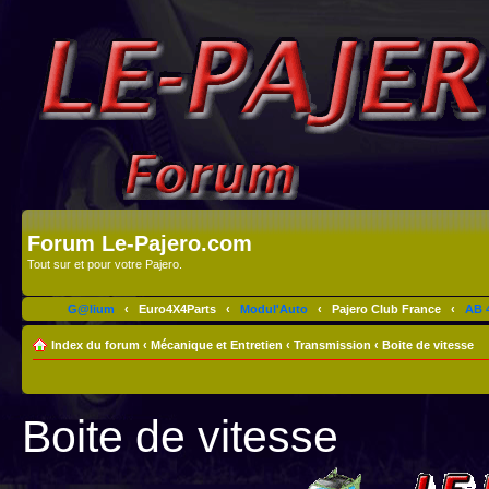
Forum Le-Pajero.com
Tout sur et pour votre Pajero.
G@lium
‹
Euro4X4Parts
‹
Modul'Auto
‹
Pajero Club France
‹
AB 4
Index du forum
‹
Mécanique et Entretien
‹
Transmission
‹
Boite de vitesse
Boite de vitesse