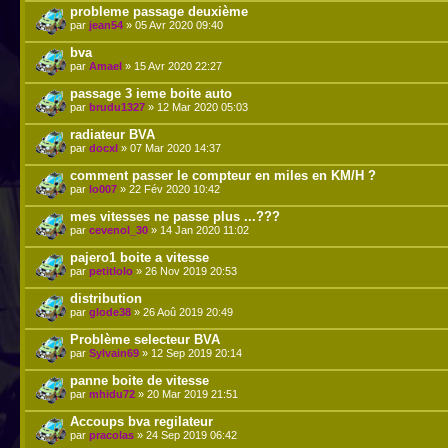
probleme passage deuxième
par
jean54
» 05 Avr 2020 09:40
bva
par
Amael
» 15 Avr 2020 22:27
passage 3 ieme boite auto
par
brudu1327
» 12 Mar 2020 05:03
radiateur BVA
par
docxl
» 07 Mar 2020 14:37
comment passer le compteur en miles en KM/H ?
par
lo007
» 22 Fév 2020 10:42
mes vitesses ne passe plus ...???
par
cevenol_30
» 14 Jan 2020 11:02
pajero1 boite a vitesse
par
petitlolo
» 26 Nov 2019 20:53
distribution
par
glode38
» 26 Aoû 2019 20:49
Problème selecteur BVA
par
Sylvain69
» 12 Sep 2019 20:14
panne boite de vitesse
par
mhidu72
» 20 Mar 2019 21:51
Accoups bva regilateur
par
pracolas
» 24 Sep 2019 06:42