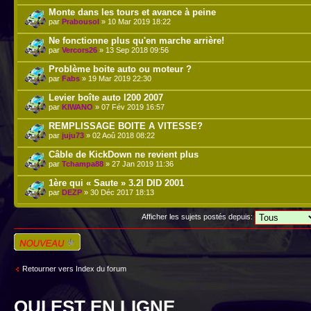
Monte dans les tours et avance à peine
par
Prabousol
» 10 Mar 2019 18:22
Ne fonctionne plus qu'en marche arrière!
par
Vercors26
» 13 Sep 2018 09:56
Problème boite auto ou moteur ?
par
Fabs
» 19 Mar 2019 22:30
Levier boîte auto l200 2007
par
KIWANO
» 07 Fév 2019 16:57
REMPLISSAGE BOITE A VITESSE?
par
juju73
» 02 Aoû 2018 08:22
Câble de KickDown ne revient plus
par
Tchampa88
» 27 Jan 2019 11:36
1ère qui « Saute » 3.2l DID 2001
par
DEZP
» 30 Déc 2017 18:13
Afficher les sujets postés depuis:
Écrire un nouveau
sujet
Retourner vers Index du forum
QUI EST EN LIGNE