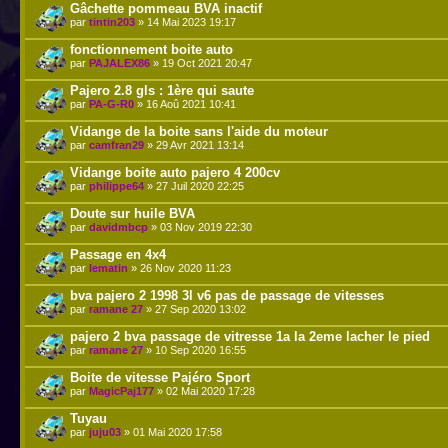
Gâchette pommeau BVA inactif
par
tintin203
» 14 Mai 2023 19:17
fonctionnement boite auto
par
PAJALEX86
» 19 Oct 2021 20:47
Pajero 2.8 gls : 1ère qui saute
par
PA-G-R0
» 16 Aoû 2021 10:41
Vidange de la boite sans l'aide du moteur
par
camfran29
» 29 Avr 2021 13:14
Vidange boite auto pajero 4 200cv
par
philippe64
» 27 Juil 2020 22:25
Doute sur huile BVA
par
davidmbcp
» 03 Nov 2019 22:30
Passage en 4x4
par
lematin
» 26 Nov 2020 11:23
bva pajero 2 1998 3l v6 pas de passage de vitesses
par
ramane 27
» 27 Sep 2020 13:02
pajero 2 bva passage de vitresse 1a la 2eme lacher le pied
par
ramane 27
» 10 Sep 2020 16:55
Boite de vitesse Pajéro Sport
par
MagicPaj177
» 02 Mai 2020 17:28
Tuyau
par
juju03
» 01 Mai 2020 17:58