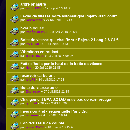
arbre primaire
par
mitch1396
» 12 Sep 2019 10:30
Levier de vitesse boite automatique Pajero 2009 court
par
Rocheman
» 24 Aoû 2019 16:13
bvm bloquée
par
Papépierrot91
» 28 Aoû 2019 20:58
Boite de vitesse qui chauffe sur Pajero 2 Long 2.8 GLS
par
PA-G-R0
» 01 Juil 2019 10:43
Vibrations en roulant
par
pajero15700
» 03 Juil 2018 09:26
Fuite d'huile par le haut de la boite de vitesse
par
rivo
» 29 Juil 2019 21:05
reservoir carburant
par
lolo78
» 30 Juil 2019 17:13
Boîte de vitesse auto
par
Expresso
» 07 Juil 2019 22:25
Changement BVA 3.2 DiD mais pas de réamorcage
par
gcdc74
» 28 Fév 2013 18:20
Inversion + et - sequentielle Paj 3 Did
par
maximo
» 04 Juil 2019 18:44
Convertisseur de couple
par
pajero15700
» 18 Juin 2019 15:46