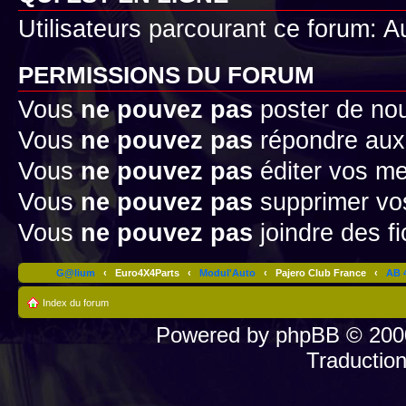
Utilisateurs parcourant ce forum: Au
PERMISSIONS DU FORUM
Vous
ne pouvez pas
poster de no
Vous
ne pouvez pas
répondre aux
Vous
ne pouvez pas
éditer vos m
Vous
ne pouvez pas
supprimer v
Vous
ne pouvez pas
joindre des fi
G@lium
‹
Euro4X4Parts
‹
Modul'Auto
‹
Pajero Club France
‹
AB 4
Index du forum
Powered by
phpBB
© 2000
Traductio