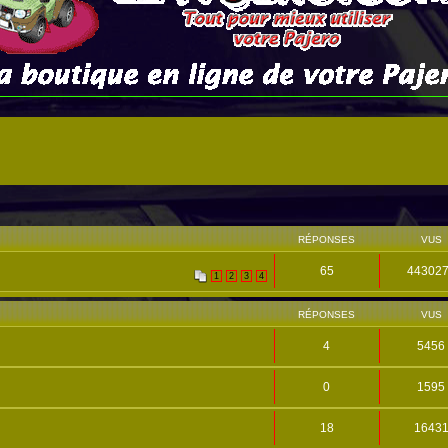
RÉPONSES
VUS
65
44302
1
2
3
4
RÉPONSES
VUS
4
5456
0
1595
18
1643