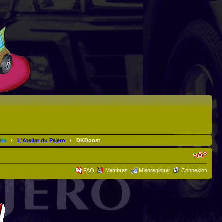
ite
‹
L'Atelier du Pajero
‹
DKBoost
FAQ
Membres
M’enregistrer
Connexion