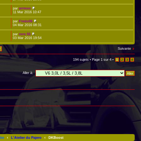
par
arrmoo
11 Mar 2016 10:47
par
Fredo05
04 Mar 2016 08:31
par
roro 55
03 Mar 2016 19:54
Suivante
194 sujets •
Page
1
sur
4
•
1
2
3
4
Aller à:
ite
‹
L'Atelier du Pajero
‹
DKBoost