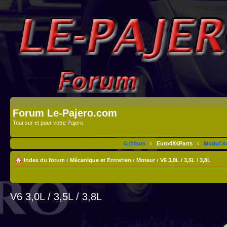
Forum Le-Pajero.com
Tout sur et pour votre Pajero.
G@lium
‹
Euro4X4Parts
‹
Modul'A
Index du forum
‹
Mécanique et Entretien
‹
Moteur
‹
V6 3,0L / 3,5L / 3,8L
V6 3,0L / 3,5L / 3,8L