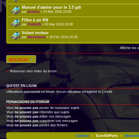
Manuel d'atelier pour le 3.5 gdi
par
arrmoo
» 10 Mar 2016 23:06
Filtre à air KN
par
Fredo05
» 03 Mar 2016 18:08
Volant moteur
par
Mushigana
» 28 Fév 2016 20:30
Afficher les
Écrire un nouveau
sujet
Retourner vers Index du forum
QUI EST EN LIGNE
Utilisateurs parcourant ce forum: Aucun utilisateur enregistré et 1 invité
PERMISSIONS DU FORUM
Vous
ne pouvez pas
poster de nouveaux sujets
Vous
ne pouvez pas
répondre aux sujets
Vous
ne pouvez pas
éditer vos messages
Vous
ne pouvez pas
supprimer vos messages
Vous
ne pouvez pas
joindre des fichiers
G@lium
‹
Euro4X4Parts
‹
Modul'A