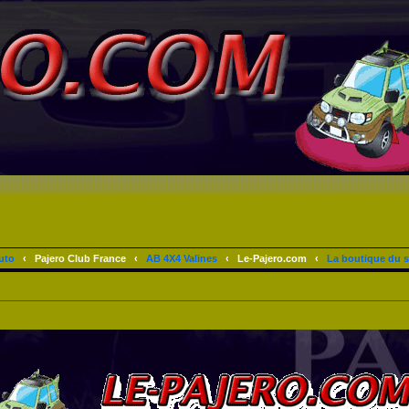
uto
‹
Pajero Club France
‹
AB 4X4 Valines
‹
Le-Pajero.com
‹
La boutique du s