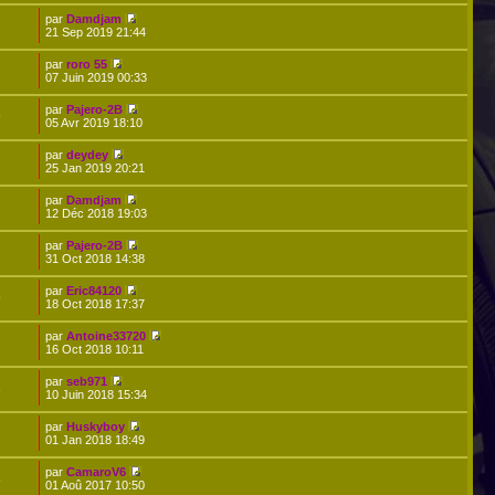
par
Damdjam
21 Sep 2019 21:44
par
roro 55
07 Juin 2019 00:33
par
Pajero-2B
9
05 Avr 2019 18:10
par
deydey
25 Jan 2019 20:21
par
Damdjam
12 Déc 2018 19:03
par
Pajero-2B
31 Oct 2018 14:38
par
Eric84120
9
18 Oct 2018 17:37
par
Antoine33720
16 Oct 2018 10:11
par
seb971
3
10 Juin 2018 15:34
par
Huskyboy
7
01 Jan 2018 18:49
par
CamaroV6
5
01 Aoû 2017 10:50