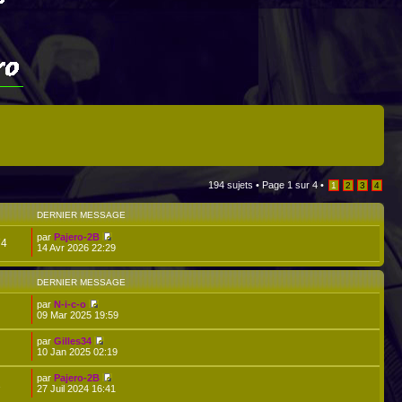
194 sujets •
Page
1
sur
4
•
1
2
3
4
DERNIER MESSAGE
par
Pajero-2B
74
14 Avr 2026 22:29
DERNIER MESSAGE
par
N-i-c-o
09 Mar 2025 19:59
par
Gilles34
10 Jan 2025 02:19
par
Pajero-2B
1
27 Juil 2024 16:41