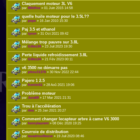
Claquement moteur 3L V6
par
Wildfox
» 01 Juin 2015 14:58
quelle huile moteur pour le 3.5L??
par
pepe
» 16 Jan 2010 15:30
Paj 3.5 et ethanol
par
tyron
» 31 Oct 2021 09:42
Mélange trop pauvre sur 3.8L
par
Gilles34
» 23 Juil 2023 19:30
Perte liquide refroidissement 3.8L
par
Gilles34
» 21 Fév 2023 00:11
v6 3500 ne démarre pas
par
pitou31370
» 30 Nov 2022 22:44
Pajero 1 2.5
par
Kentin51
» 28 Aoû 2021 19:06
Problème moteur
par
Jura69
» 17 Mar 2021 21:31
Trou à l'accélération
par
rivo
» 25 Jan 2021 20:27
Comment changer lecapteur arbre à came V6 3000
par
henrylaurent
» 08 Déc 2020 19:25
Courroie de distribution
par
lavadrouilleuse
» 19 Juil 2020 08:46