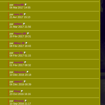
par
nicoz88
06 Mai 2017 14:55
par
roro 55
5
21 Avr 2017 15:13
par
At0mx
21 Mar 2017 21:56
par
Pajero-2B
20 Fév 2017 19:31
par
Milou 39
08 Fév 2017 18:43
par
roro 55
3
08 Fév 2017 01:15
par
boris64
01 Fév 2017 08:32
par
Sebourru
10 Déc 2016 20:18
par
alain47
06 Déc 2016 00:39
par
Klug
9
23 Oct 2016 16:16
par
Briceug
10 Sep 2016 21:17