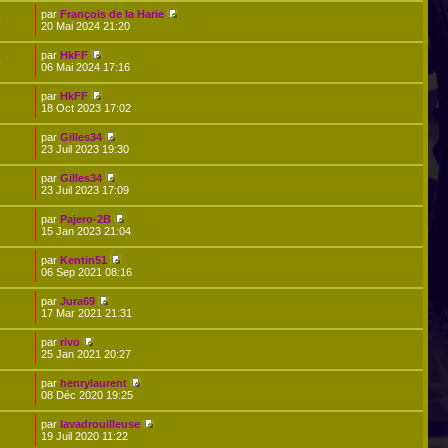
par
François de la Harie
9
20 Mai 2024 21:20
par
HkFF
6
06 Mai 2024 17:16
par
HkFF
18 Oct 2023 17:02
par
Gilles34
23 Juil 2023 19:30
par
Gilles34
23 Juil 2023 17:09
par
Pajero-2B
15 Jan 2023 21:04
par
Kentin51
06 Sep 2021 08:16
par
Jura69
17 Mar 2021 21:31
par
rivo
25 Jan 2021 20:27
par
henrylaurent
08 Déc 2020 19:25
par
lavadrouilleuse
19 Juil 2020 11:22