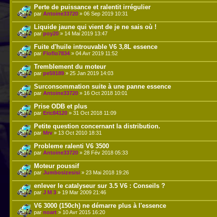
Perte de puissance et ralentit irrégulier
par
Antoine33720
» 06 Sep 2019 10:31
Liquide jaune qui vient de je ne sais où !
par
poy20
» 14 Mai 2019 13:47
Fuite d'huile introuvable V6 3,8L essence
par
Floflo7834
» 04 Avr 2019 11:52
Tremblement du moteur
par
pe59189
» 25 Jan 2019 14:03
Surconsommation suite à une panne essence
par
Antoine33720
» 16 Oct 2018 10:01
Prise ODB et plus
par
Eric84120
» 31 Oct 2018 11:09
Petite question concernant la distribution.
par
Mrv
» 13 Oct 2010 18:31
Probleme ralenti V6 3500
par
Antoine33720
» 28 Fév 2018 05:33
Moteur poussif
par
Jumbosizesisi
» 23 Mai 2018 19:26
enlever le catalyseur sur 3.5 V6 : Conseils ?
par
J M 3
» 19 Mar 2009 21:46
V6 3000 (150ch) ne démarre plus à l'essence
par
noart
» 10 Avr 2015 16:20