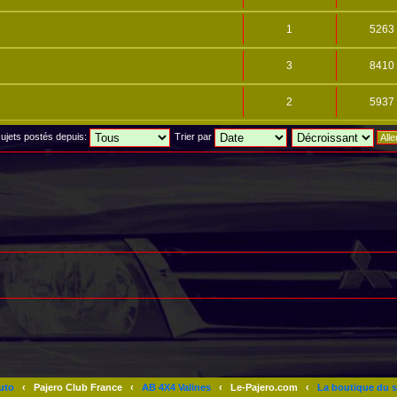
1
5263
3
8410
2
5937
 sujets postés depuis:
Trier par
uto
‹
Pajero Club France
‹
AB 4X4 Valines
‹
Le-Pajero.com
‹
La boutique du s