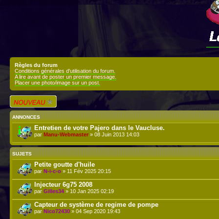
Règles du forum
Conditions générales d'utilisation du forum.
A lire avant de poster un premier message.
Placer une photo/image sur un post.
Écrire un nouveau
sujet
ANNONCES
Entretien de votre Pajero dans le Vaucluse.
par
Manu-Webmaster
» 08 Juin 2013 14:03
SUJETS
Petite goutte d'huile
par
N-i-c-o
» 11 Fév 2025 20:15
Injecteur 6g75 2008
par
Gilles34
» 10 Jan 2025 02:19
Capteur de système de regime de pompe
par
Nico72430
» 04 Sep 2020 19:43