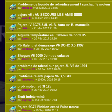
Problème de liquide de refroidissement / surchauffe moteur
par
nicoz88
» 06 Mai 2017 14:55
pajero v6 : AU SECOURS LES AMIS !!!!!!!!
par
alain47
» 14 Déc 2016 14:49
Pajero IV 6G75 3.8L v6 B. Auto => B. manuelle
par
At0mx
» 21 Mar 2017 21:56
Aiguille température eau tableau de bord HS...
par
kaeros
» 20 Fév 2017 14:30
Pb Ralenti et démarrage V6 DOHC 3.5 1997
par
splint83
» 08 Fév 2017 15:02
Shogun V6 3000 Joint de culasse
par
kaeros
» 06 Fév 2017 10:48
probleme de ralenti sur pajero 3L V6 de 1994
par
ludovic70
» 02 Jan 2017 20:06
Problème ralenti pajero V6 3,5 GDI
par
Sebourru
» 10 Déc 2016 20:18
prob moteur v6 3l 12v
par
toto46
» 25 Nov 2014 09:52
Bruit indéterminé.
par
Hijonik
» 15 Oct 2016 12:04
Pajero 6G74 Finition exeed Fuite trouve
par
Briceug
» 10 Sep 2016 21:17