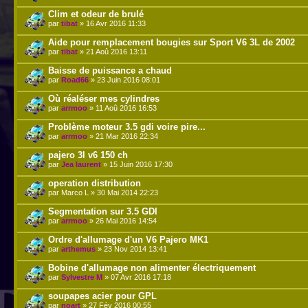
Clim et odeur de brulé
par
tibat
» 16 Avr 2016 11:33
Aide pour remplacement bougies sur Sport V6 3L de 2002
par
tibat
» 21 Aoû 2016 13:11
Baisse de puissance a chaud
par
Road66
» 23 Juin 2016 08:01
Où réaléser mes cylindres
par
arrmoo
» 11 Aoû 2016 16:53
Problème moteur 3.5 gdi voire pire...
par
arrmoo
» 21 Mar 2016 22:34
pajero 3l v6 150 ch
par
Jea laurent
» 15 Juin 2016 17:30
operation distribution
par Marco L » 30 Mai 2014 22:23
Segmentation sur 3.5 GDI
par
arrmoo
» 26 Mai 2016 14:54
Ordre d'allumage d'un V6 Pajero MK1
par
arthemus
» 23 Nov 2014 13:41
Bobine d'allumage non alimenter électriquement
par
Sylvestre M
» 07 Avr 2016 17:18
soupapes acier pour GPL
par
noart
» 27 Fév 2016 00:55