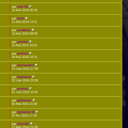
par
roro 55
8
22 Aoû 2016 00:45
par
tibat
21 Aoû 2016 13:11
par
nordicus
13 Aoû 2016 08:58
par
arrmoo
11 Aoû 2016 16:53
par
arrmoo
04 Aoû 2016 16:31
par
Jea laurent
15 Juin 2016 17:30
par
fiatounet
7
02 Juin 2016 20:36
par
arrmoo
2
01 Juin 2016 11:54
par
arthemus
06 Mai 2016 21:00
par
Sylvestre M
07 Avr 2016 17:18
par
kriss111
27 Mar 2016 23:38