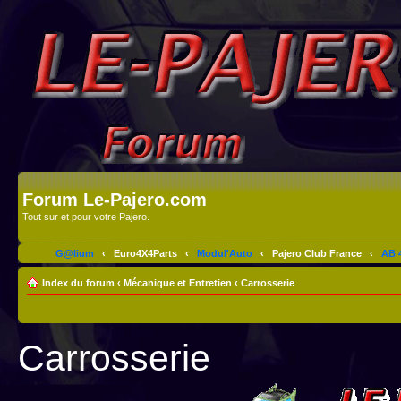
Forum Le-Pajero.com
Tout sur et pour votre Pajero.
G@lium
‹
Euro4X4Parts
‹
Modul'Auto
‹
Pajero Club France
‹
AB 4
Index du forum
‹
Mécanique et Entretien
‹
Carrosserie
Carrosserie