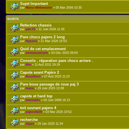
Sujet Important
par
Manu-Webmaster
» 05 Mar 2009 10:35
SUJETS
Refection chassis
par
pat-73
» 11 Juin 2026 11:45
Pare chocs pajero 2 long
par
Hypsos
» 21 Mar 2026 15:53
Quid de cet emplacement
par
emmanuelcyril
» 03 Déc 2025 09:04
Conseils , réparation pare chocs arriere .
par
Mrv
» 11 Aoû 2011 19:18
Capote avant Pajéro 2
par
BoutBout
» 07 Aoû 2025 11:23
Pare boue passage de roue paj 3
par
mane
» 29 Juin 2025 13:38
capote et hard top
par
lolonaldo
» 03 Juin 2008 16:13
toit ouvrant pajero 4
par
pajero5635
» 03 Mar 2025 19:52
recherche
par
dlgas
» 29 Jan 2025 11:34