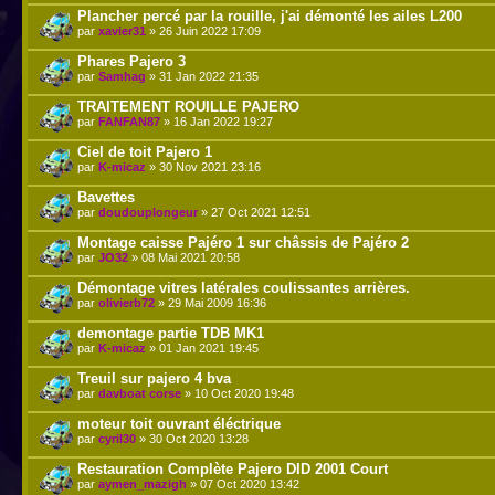
Plancher percé par la rouille, j'ai démonté les ailes L200
par
xavier31
» 26 Juin 2022 17:09
Phares Pajero 3
par
Samhag
» 31 Jan 2022 21:35
TRAITEMENT ROUILLE PAJERO
par
FANFAN87
» 16 Jan 2022 19:27
Ciel de toit Pajero 1
par
K-micaz
» 30 Nov 2021 23:16
Bavettes
par
doudouplongeur
» 27 Oct 2021 12:51
Montage caisse Pajéro 1 sur châssis de Pajéro 2
par
JO32
» 08 Mai 2021 20:58
Démontage vitres latérales coulissantes arrières.
par
olivierb72
» 29 Mai 2009 16:36
demontage partie TDB MK1
par
K-micaz
» 01 Jan 2021 19:45
Treuil sur pajero 4 bva
par
davboat corse
» 10 Oct 2020 19:48
moteur toit ouvrant éléctrique
par
cyril30
» 30 Oct 2020 13:28
Restauration Complète Pajero DID 2001 Court
par
aymen_mazigh
» 07 Oct 2020 13:42