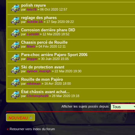
polish rayure
par
lolo78
» 06 Oct 2020 12:57
reglage des phares
par
Achille 2A
» 17 Sep 2020 09:22
Corrosion derrière phare DID
par
Lutin60
» 12 Mai 2020 18:52
Chassis percé de Rouille
par
Biwit
» 04 Fév 2020 12:11
Pare-choc arrière Pajero Sport 2006
par
Digger
» 30 Juin 2020 15:05
Ski de protection avant
par
aymen_mazigh
» 22 Mai 2020 19:30
Rouille de mon Pajéro
par
nihilman
» 16 Avr 2020 18:00
État châssis avant achat...
par
Christophe20
» 28 Mar 2020 19:18
Afficher les sujets postés depuis:
Écrire un nouveau
sujet
Retourner vers Index du forum