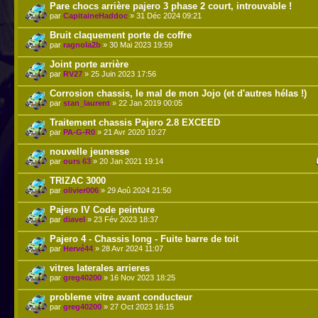
Pare chocs arrière pajero 3 phase 2 court, introuvable !
par
CapitaineHaddoc
» 31 Déc 2024 09:21
Bruit claquement porte de coffre
par
ragnola2b
» 30 Mai 2023 19:59
Joint porte arrière
par
RV27
» 25 Juin 2023 17:56
Corrosion chassis, le mal de mon Jojo (et d'autres hélas !)
par
stan_laurent
» 22 Jan 2019 00:05
Traitement chassis Pajero 2.8 EXCEED
par
PA-G-R0
» 21 Avr 2020 10:27
nouvelle jeunesse
par
ours 63
» 20 Jan 2021 19:14
TRIZAC 3000
par
olivier006
» 29 Aoû 2024 21:50
Pajero IV Code peinture
par
diavel
» 23 Fév 2023 18:37
Pajero 4 - Chassis long - Fuite barre de toit
par
Hervé44
» 28 Avr 2024 11:07
vitres laterales arrieres
par
greg40200
» 16 Nov 2023 18:25
probleme vitre avant conducteur
par
greg40200
» 27 Oct 2023 16:15