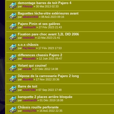
demontage barres de toit Pajero 4
par
Filouxjr
» 30 Mai 2013 02:33
Baguettes lèche-vitre extérieures avant
par
albator1932
» 08 Aoû 2023 09:16
Pajero Pinin et ses galères
par
Joshua76
» 27 Fév 2023 21:43
Fixation pare choc avant 3,2L DID 2006
par
tintin203
» 13 Mai 2023 21:41
s.o.s châssis
par
Paj Heros
» 17 Fév 2023 17:53
differences chassis Pajero 2
par
Macarel81
» 12 Juin 2011 09:47
Volant qui couine!
par
nico40
» 27 Déc 2012 14:08
Dépose de la carrosserie Pajero 2 long
par
Mus403
» 17 Nov 2022 20:36
Barre de toit
par
lulu67340
» 07 Sep 2022 17:48
banquette 2 places arrière bloquée
par
camfran29
» 01 Déc 2019 18:08
Châssis rouille perforante
par
noelq1701
» 16 Aoû 2022 22:35