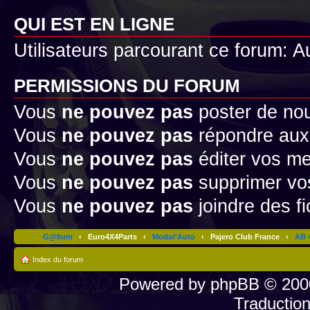
QUI EST EN LIGNE
Utilisateurs parcourant ce forum: Au
PERMISSIONS DU FORUM
Vous
ne pouvez pas
poster de no
Vous
ne pouvez pas
répondre aux
Vous
ne pouvez pas
éditer vos m
Vous
ne pouvez pas
supprimer v
Vous
ne pouvez pas
joindre des fi
G@lium
‹
Euro4X4Parts
‹
Modul'Auto
‹
Pajero Club France
‹
AB 4
Index du forum
Powered by
phpBB
© 2000
Traductio