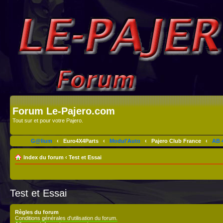
Forum Le-Pajero.com
Tout sur et pour votre Pajero.
G@lium
‹
Euro4X4Parts
‹
Modul'Auto
‹
Pajero Club France
‹
AB 4
Index du forum
‹
Test et Essai
Test et Essai
Règles du forum
Conditions générales d'utilisation du forum.