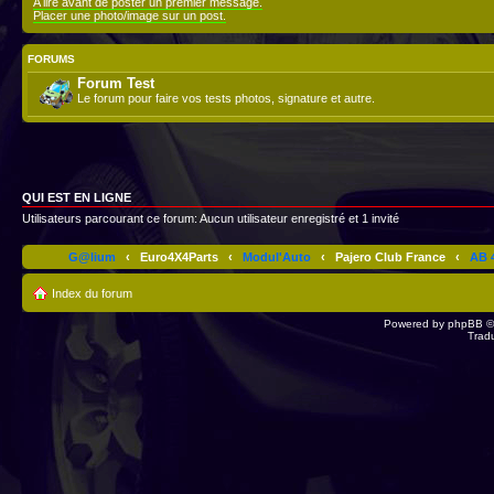
A lire avant de poster un premier message.
Placer une photo/image sur un post.
FORUMS
Forum Test
Le forum pour faire vos tests photos, signature et autre.
QUI EST EN LIGNE
Utilisateurs parcourant ce forum: Aucun utilisateur enregistré et 1 invité
G@lium
‹
Euro4X4Parts
‹
Modul'Auto
‹
Pajero Club France
‹
AB 4
Index du forum
Powered by
phpBB
©
Trad