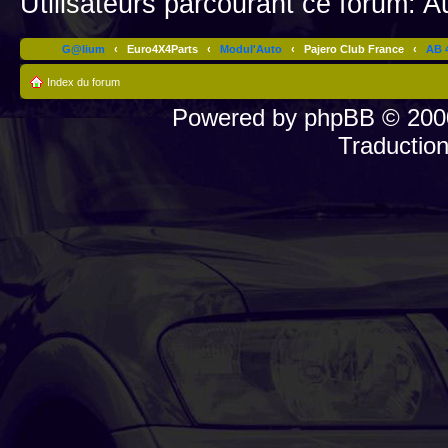
Utilisateurs parcourant ce forum: Au
G@lium
‹
Euro4X4Parts
‹
Modul'Auto
‹
Pajero Club France
‹
AB 4
Index du forum
Powered by
phpBB
© 2000
Traductio