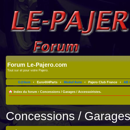
Forum Le-Pajero.com
Tout sur et pour votre Pajero.
G@lium
‹
Euro4X4Parts
‹
Modul'Auto
‹
Pajero Club France
‹
AB 4
Index du forum
‹
Concessions / Garages / Accessoiristes.
Concessions / Garages 