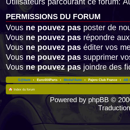
Utilisateurs parcourant ce forum: Au
PERMISSIONS DU FORUM
Vous
ne pouvez pas
poster de no
Vous
ne pouvez pas
répondre aux
Vous
ne pouvez pas
éditer vos m
Vous
ne pouvez pas
supprimer v
Vous
ne pouvez pas
joindre des fi
G@lium
‹
Euro4X4Parts
‹
Modul'Auto
‹
Pajero Club France
‹
AB 4
Index du forum
Powered by
phpBB
© 2000
Traductio