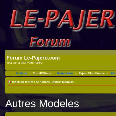
Forum Le-Pajero.com
Tout sur et pour votre Pajero.
G@lium
‹
Euro4X4Parts
‹
Modul'Auto
‹
Pajero Club France
‹
AB 4
Index du forum
‹
Annonces
‹
Autres Modeles
Autres Modeles