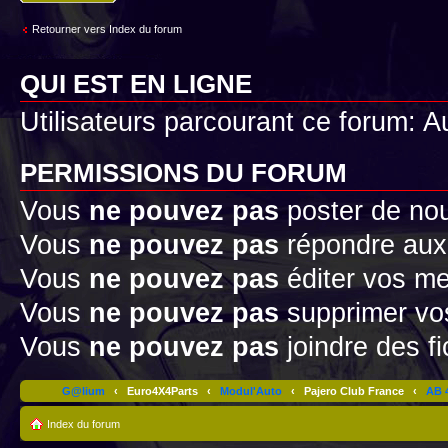
Retourner vers Index du forum
QUI EST EN LIGNE
Utilisateurs parcourant ce forum: Au
PERMISSIONS DU FORUM
Vous
ne pouvez pas
poster de no
Vous
ne pouvez pas
répondre aux
Vous
ne pouvez pas
éditer vos m
Vous
ne pouvez pas
supprimer v
Vous
ne pouvez pas
joindre des fi
G@lium
‹
Euro4X4Parts
‹
Modul'Auto
‹
Pajero Club France
‹
AB 4
Index du forum