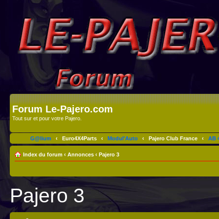
Forum Le-Pajero.com
Tout sur et pour votre Pajero.
G@lium
‹
Euro4X4Parts
‹
Modul'Auto
‹
Pajero Club France
‹
AB 4
Index du forum
‹
Annonces
‹
Pajero 3
Pajero 3