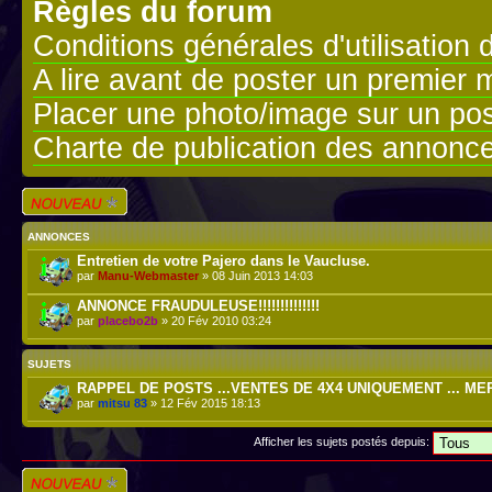
Règles du forum
Conditions générales d'utilisation 
A lire avant de poster un premier
Placer une photo/image sur un pos
Charte de publication des annonc
Écrire un nouveau
sujet
ANNONCES
Entretien de votre Pajero dans le Vaucluse.
par
Manu-Webmaster
» 08 Juin 2013 14:03
ANNONCE FRAUDULEUSE!!!!!!!!!!!!!!
par
placebo2b
» 20 Fév 2010 03:24
SUJETS
RAPPEL DE POSTS ...VENTES DE 4X4 UNIQUEMENT ... ME
par
mitsu 83
» 12 Fév 2015 18:13
Afficher les sujets postés depuis:
Écrire un nouveau
sujet