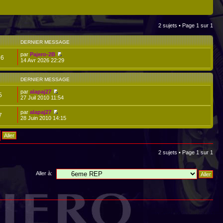
2 sujets • Page
1
sur
1
DERNIER MESSAGE
par
Pajero-2B
36
14 Avr 2026 22:29
DERNIER MESSAGE
par
alapaj27
5
27 Juil 2010 11:54
par
alapaj27
7
28 Juin 2010 14:15
2 sujets • Page
1
sur
1
Aller à: