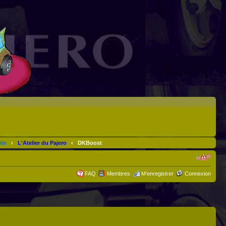
ite
‹
L'Atelier du Pajero
‹
DKBoost
FAQ
Membres
M’enregistrer
Connexion