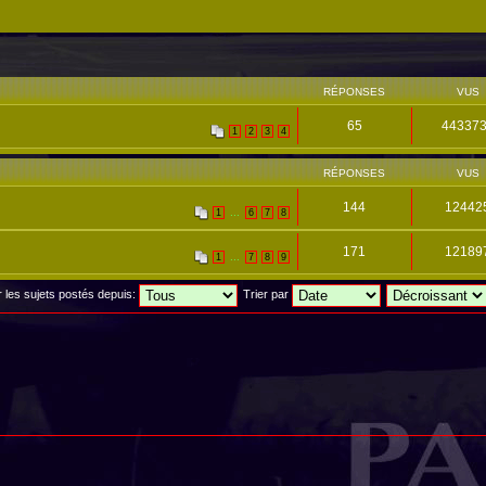
RÉPONSES
VUS
65
44337
1
2
3
4
RÉPONSES
VUS
144
12442
...
1
6
7
8
171
12189
...
1
7
8
9
r les sujets postés depuis:
Trier par