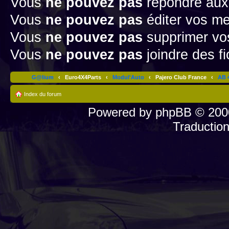
Vous
ne pouvez pas
répondre aux
Vous
ne pouvez pas
éditer vos m
Vous
ne pouvez pas
supprimer v
Vous
ne pouvez pas
joindre des fi
G@lium
‹
Euro4X4Parts
‹
Modul'Auto
‹
Pajero Club France
‹
AB 4
Index du forum
Powered by
phpBB
© 2000
Traductio