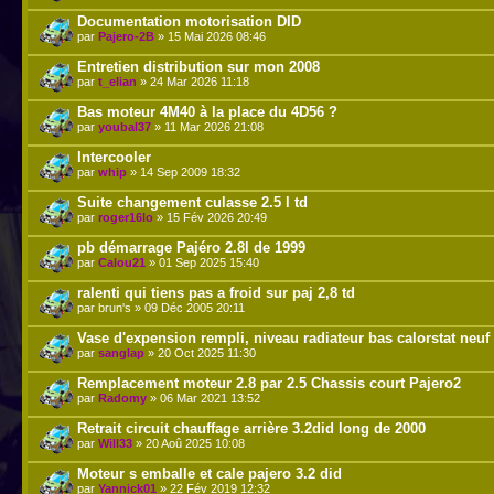
Documentation motorisation DID
par
Pajero-2B
» 15 Mai 2026 08:46
Entretien distribution sur mon 2008
par
t_elian
» 24 Mar 2026 11:18
Bas moteur 4M40 à la place du 4D56 ?
par
youbal37
» 11 Mar 2026 21:08
Intercooler
par
whip
» 14 Sep 2009 18:32
Suite changement culasse 2.5 l td
par
roger16lo
» 15 Fév 2026 20:49
pb démarrage Pajéro 2.8l de 1999
par
Calou21
» 01 Sep 2025 15:40
ralenti qui tiens pas a froid sur paj 2,8 td
par brun's » 09 Déc 2005 20:11
Vase d'expension rempli, niveau radiateur bas calorstat neuf
par
sanglap
» 20 Oct 2025 11:30
Remplacement moteur 2.8 par 2.5 Chassis court Pajero2
par
Radomy
» 06 Mar 2021 13:52
Retrait circuit chauffage arrière 3.2did long de 2000
par
Will33
» 20 Aoû 2025 10:08
Moteur s emballe et cale pajero 3.2 did
par
Yannick01
» 22 Fév 2019 12:32