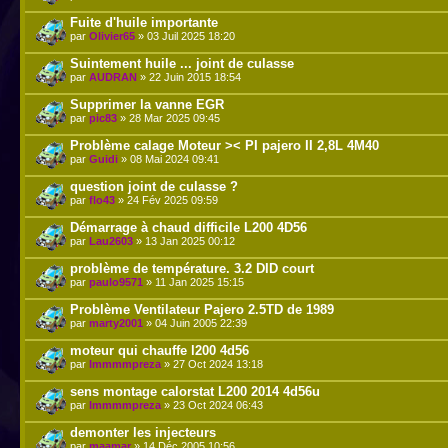
Fuite d'huile importante
par
Olivier65
» 03 Juil 2025 18:20
Suintement huile ... joint de culasse
par
AUDRAN
» 22 Juin 2015 18:54
Supprimer la vanne EGR
par
pic83
» 28 Mar 2025 09:45
Problème calage Moteur >< PI pajero II 2,8L 4M40
par
Guidi
» 08 Mai 2024 09:41
question joint de culasse ?
par
flo43
» 24 Fév 2025 09:59
Démarrage à chaud difficile L200 4D56
par
Lau2603
» 13 Jan 2025 00:12
problème de température. 3.2 DID court
par
paulo9571
» 11 Jan 2025 15:15
Problème Ventilateur Pajero 2.5TD de 1989
par
marty2001
» 04 Juin 2005 22:39
moteur qui chauffe l200 4d56
par
Immmmpreza
» 27 Oct 2024 13:18
sens montage calorstat L200 2014 4d56u
par
Immmmpreza
» 23 Oct 2024 06:43
demonter les injecteurs
par
maamar
» 14 Déc 2005 10:56