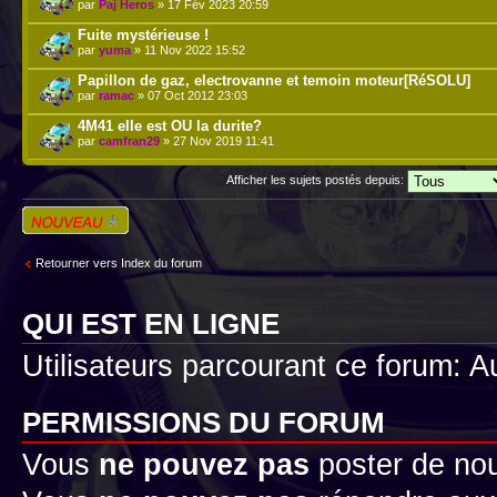
par
Paj Heros
» 17 Fév 2023 20:59
Fuite mystérieuse !
par
yuma
» 11 Nov 2022 15:52
Papillon de gaz, electrovanne et temoin moteur[RéSOLU]
par
ramac
» 07 Oct 2012 23:03
4M41 elle est OU la durite?
par
camfran29
» 27 Nov 2019 11:41
Afficher les sujets postés depuis:
Écrire un nouveau
sujet
Retourner vers Index du forum
QUI EST EN LIGNE
Utilisateurs parcourant ce forum: Au
PERMISSIONS DU FORUM
Vous
ne pouvez pas
poster de no