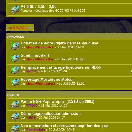
V6 3,0L / 3,5L / 3,8L
Toute la mécanique des 6G72, 6G74 et 6G76.
Écrire un nouveau
sujet
ANNONCES
Entretien de votre Pajero dans le Vaucluse.
par
Manu-Webmaster
» 08 Juin 2013 14:03
Sujet important
par
Manu-Webmaster
» 28 Jan 2010 11:25
Remplacement et tarage Injecteurs sur 4D56
par
FAC33
» 07 Nov 2009 23:49
Reportage Mecanique Moteur
par
Manu-Webmaster2
» 16 Juil 2005 12:51
SUJETS
Vanne EGR Pajero Sport (2,5TD de 2003)
par
TITO83
» 19 Mai 2010 14:03
Démontage collecteur admission
par
Will33
» 27 Juil 2026 14:17
Non alimentation electrovanne papillon des gaz
par
RomainJojo
» 29 Juil 2024 09:45