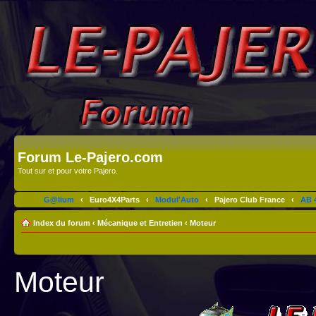
Forum Le-Pajero.com
Tout sur et pour votre Pajero.
G@lium
‹
Euro4X4Parts
‹
Modul'Auto
‹
Pajero Club France
‹
AB 4
Index du forum
‹
Mécanique et Entretien
‹
Moteur
Moteur