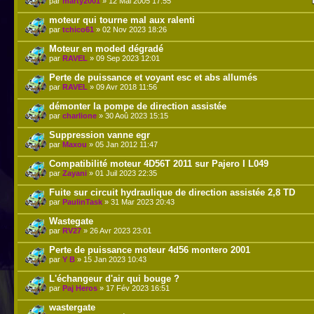
par
marty2001
» 12 Mai 2005 17:55
moteur qui tourne mal aux ralenti
par
tchico61
» 02 Nov 2023 18:26
Moteur en moded dégradé
par
RAVEL
» 09 Sep 2023 12:01
Perte de puissance et voyant esc et abs allumés
par
RAVEL
» 09 Avr 2018 11:56
démonter la pompe de direction assistée
par
charlione
» 30 Aoû 2023 15:15
Suppression vanne egr
par
Maxou
» 05 Jan 2012 11:47
Compatibilité moteur 4D56T 2011 sur Pajero I L049
par
Zayani
» 01 Juil 2023 22:35
Fuite sur circuit hydraulique de direction assistée 2,8 TD
par
PaulinTask
» 31 Mar 2023 20:43
Wastegate
par
RV27
» 26 Avr 2023 23:01
Perte de puissance moteur 4d56 montero 2001
par
Y B
» 15 Jan 2023 10:43
L'échangeur d'air qui bouge ?
par
Paj Heros
» 17 Fév 2023 16:51
wastergate