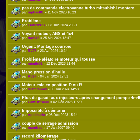
pas de commande electrovanne turbo mitsubishi montero
par
raphael81
» 11 Nov 2020 18:23
Problème
par
Franck973
» 08 Juin 2024 20:21
Voyant moteur, ABS et 4x4
par
dav315
» 25 Mai 2024 13:47
Urgent: Montage courroie
par
RV27
» 23 Avr 2024 10:14
Problème aléatoire moteur qui tousse
par
mimile02
» 12 Déc 2023 21:44
Mano pression d'huile
par
RV27
» 04 Jan 2024 12:51
Moteur cale en position D ou R
par
Mistersnow
» 03 Jan 2024 14:53
Plus de gasoil aux injecteurs après changement pompe 4m4
par
CamOffRoad
» 02 Déc 2023 11:20
Impossible à démarrer
par
Apolinario
» 06 Déc 2023 15:14
couple de serrage admission
par
mandrau
» 17 Jan 2007 09:40
record kilométrage