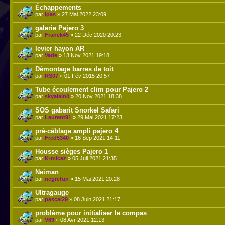
Échappements
par
Ipas
» 27 Mai 2022 23:09
galerie Pajero 3
par
Franck45
» 22 Déc 2020 20:23
levier hayon AR
par
Vade
» 13 Nov 2021 19:18
Démontage barres de toit
par
RS07
» 01 Fév 2015 20:57
Tube écoulement clim pour Pajero 2
par
skyalain0
» 20 Nov 2021 18:38
SOS gabarit Snorkel Safari
par
Laurent91
» 29 Mai 2021 17:23
pré-câblage ampli pajero 4
par
Fred5340
» 16 Sep 2021 14:11
Housse sièges Pajero 1
par
K-micaz
» 05 Juil 2021 21:35
Neiman
par
negrefun
» 15 Mai 2021 20:28
Ultragauge
par
pascal29
» 08 Juin 2021 21:17
problème pour initialiser le compas
par
V69
» 08 Avr 2021 12:13