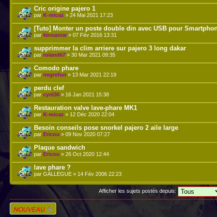
Cric origine pajero 1
par
K-micaz
» 24 Mai 2021 17:23
[Tuto] Monter un poste double din avec USB pour Smartpho
par
kinoastar
» 07 Fév 2016 13:31
supprimmer la clim arriere sur pajero 3 long dakar
par
roland67
» 30 Mar 2021 09:35
Comodo phare
par
negrefun
» 13 Mar 2021 22:19
perdu clef
par
cyril30
» 16 Jan 2021 15:38
Restauration valve lave-phare MK1
par
K-micaz
» 12 Déc 2020 22:04
Besoin conseils pose snorkel pajero 2 aile large
par
Ericou
» 09 Nov 2020 07:27
Plaque sandwich
par
Ericou
» 26 Oct 2020 12:44
lave phare ?
par GALLEGUE » 14 Fév 2006 22:23
Afficher les sujets postés depuis:
Écrire un nouveau
sujet