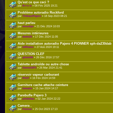
Qu'est ce que ceci ?
par
N-i-c-o
» 08 Fév 2025 19:21
Problème autoradio Rockford
par
ThibautPajero
» 18 Sep 2023 08:21
haut parleu
par
moudge
» 21 Déc 2024 10:03
Mesures intérieures
par
dede25
» 17 Déc 2024 11:05
Aide installation autoradio Pajero 4 PIONNER sph-da230dab
par
leRitano
» 27 Aoû 2024 19:11
QUESTION CLEF
par
ghimi06
» 26 Déc 2016 17:57
Tablette androïde ou autre chose
par
Denis03P3
» 26 Mar 2024 21:41
réservoir vapeur carburant
par
RV27
» 16 Fév 2024 14:59
Garniture cache attache ceinture
par
lematin
» 15 Jan 2024 14:17
Parebufle Pajero 3
par
phidellac
» 02 Jan 2024 22:22
Camera .
par
Patmar
» 25 Oct 2023 17:13