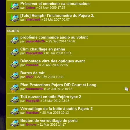
Préserver et entretenir sa climatisation
par
Cober
» 08 Nov 2009 17:35
[Tuto] Remplir l'inclinomètre de Pajero 2.
par
sherbaud
» 29 Mai 2007 00:07
SUJETS
problème commande audio au volant
par
pajero4du2b
» 25 Sep 2014 14:56
Clim chauffage en panne
par
Pascal1968
» 01 Juil 2020 19:11
Démontage vitre des optiques avant
par
Pumbaa
» 20 Aoû 2009 22:05
Barres de toit
par
RV27
» 27 Fév 2024 11:36
Plan Protections Pajero DID Court et Long
par
roomone40
» 08 Juil 2012 10:13
Toit ouvrant en toile Pajéro type 2
par
Pappy2B
» 15 Mar 2012 23:13
Verrouillage de la boîte à outils Pajero 2
par
Meridian
» 20 Mar 2025 19:13
Bouton de verrouillage de porte
par
N-i-c-o
» 11 Mar 2025 14:17