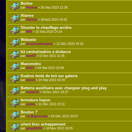
Boitier
par
Patmar
» 26 Sep 2023 12:38
Alarme
par
Patmar
» 28 Aoû 2023 16:42
Shunter le chauffage arrière.
par
Will
» 15 Sep 2023 14:16
Webasto
par
doudouplongeur
» 12 Déc 2020 19:18
kit centralisation a distance
par
ratz57
» 07 Avr 2011 11:35
Manomètre
par
RV27
» 04 Mai 2023 23:08
fixation tente de toit sur galerie
par
docxl
» 24 Sep 2020 10:20
Batterie auxilliaire avec chargeur plug and play
par
xavier31
» 20 Avr 2021 19:27
fermeture hayon
par
yuma
» 11 Déc 2022 23:11
Bouton ?
par
Le Bayonnais
» 05 Déc 2022 20:07
silent bloc echappement
par
greg40200
» 18 Nov 2022 19:05