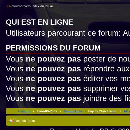
Retourner vers Index du forum
QUI EST EN LIGNE
Utilisateurs parcourant ce forum: Au
PERMISSIONS DU FORUM
Vous
ne pouvez pas
poster de no
Vous
ne pouvez pas
répondre aux
Vous
ne pouvez pas
éditer vos m
Vous
ne pouvez pas
supprimer v
Vous
ne pouvez pas
joindre des fi
G@lium
‹
Euro4X4Parts
‹
Modul'Auto
‹
Pajero Club France
‹
AB 4
Index du forum