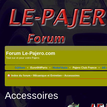
Forum Le-Pajero.com
Tout sur et pour votre Pajero.
G@lium
‹
Euro4X4Parts
‹
Modul'Auto
‹
Pajero Club France
‹
AB 4
Index du forum
‹
Mécanique et Entretien
‹
Accessoires
Accessoires