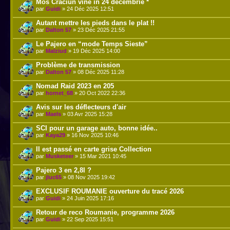
Mos Craciun vine in 24 decembrie *
par
Guidi
» 24 Déc 2025 12:51
Autant mettre les pieds dans le plat !!
par
Dalton 57
» 23 Déc 2025 21:55
Le Pajero en “mode Temps Sieste”
par
Malziud
» 19 Déc 2025 14:00
Problème de transmission
par
Dalton 57
» 08 Déc 2025 11:28
Nomad Raid 2023 en 205
par
hornet_68
» 20 Oct 2022 22:36
Avis sur les déflecteurs d'air
par
Maels
» 03 Avr 2025 15:28
SCI pour un garage auto, bonne idée..
par
Kaya29
» 16 Nov 2025 10:46
Il est passé en carte grise Collection
par
Musketeer
» 15 Mar 2021 10:45
Pajero 3 en 2,8l ?
par
jluc65
» 08 Nov 2025 19:42
EXCLUSIF ROUMANIE ouverture du tracé 2026
par
Guidi
» 24 Juin 2025 17:16
Retour de reco Roumanie, programme 2026
par
Guidi
» 22 Sep 2025 15:51