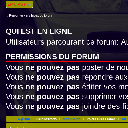
Écrire un nouveau
sujet
Retourner vers Index du forum
QUI EST EN LIGNE
Utilisateurs parcourant ce forum: Au
PERMISSIONS DU FORUM
Vous
ne pouvez pas
poster de no
Vous
ne pouvez pas
répondre aux
Vous
ne pouvez pas
éditer vos m
Vous
ne pouvez pas
supprimer v
Vous
ne pouvez pas
joindre des fi
G@lium
‹
Euro4X4Parts
‹
Modul'Auto
‹
Pajero Club France
‹
AB 4