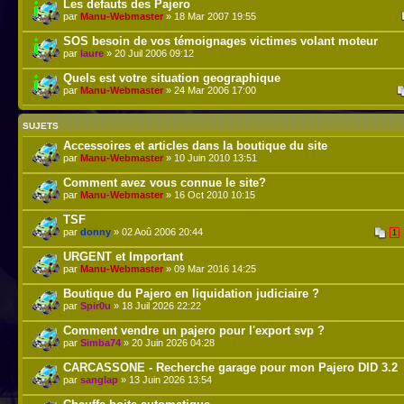
Les defauts des Pajero
par
Manu-Webmaster
» 18 Mar 2007 19:55
SOS besoin de vos témoignages victimes volant moteur
par
laure
» 20 Juil 2006 09:12
Quels est votre situation geographique
par
Manu-Webmaster
» 24 Mar 2006 17:00
SUJETS
Accessoires et articles dans la boutique du site
par
Manu-Webmaster
» 10 Juin 2010 13:51
Comment avez vous connue le site?
par
Manu-Webmaster
» 16 Oct 2010 10:15
TSF
par
donny
» 02 Aoû 2006 20:44
1
URGENT et Important
par
Manu-Webmaster
» 09 Mar 2016 14:25
Boutique du Pajero en liquidation judiciaire ?
par
Spir0u
» 18 Juil 2026 22:22
Comment vendre un pajero pour l'export svp ?
par
Simba74
» 20 Juin 2026 04:28
CARCASSONE - Recherche garage pour mon Pajero DID 3.2
par
sanglap
» 13 Juin 2026 13:54