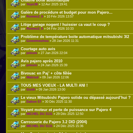
Chauffe boite automatique
par
Yoyo38
» 12 Avr 2025 19:41
Galère de procédure et budget pour mon Pajero...
par
Romeo2_6
» 10 Fév 2026 13:57
Litige garage nogent / huissier ca vaut le coup ?
par
Romeo2_6
» 04 Fév 2026 10:33
Problème de température boite automatique mitsubishi 3l2
par
Gowemeuhou
» 28 Jan 2026 11:31
Courtage auto avis
par
jolouis
» 27 Jan 2026 22:04
Avis pajero après 2010
par
jolouis
» 24 Jan 2026 15:39
Bivouac en Paj’ + côte fêlée
par
Malziud
» 09 Jan 2026 12:06
TOUS MES VOEUX - LA MULTI ANI !
par
Guidi
» 09 Jan 2026 13:00
Le vieux Mitsubishi Pajero solide ou dépassé aujourd’hui ?
par
Dalton 57
» 30 Déc 2025 11:30
Voyant moteur et perte de puissance sur Pajero 4
par
MICHEL DU 3131
» 29 Déc 2025 12:50
Carrosserie du Pajero 3.2 DID (2004)
par
MICHEL DU 3131
» 24 Déc 2025 15:36