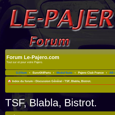
Forum Le-Pajero.com
Tout sur et pour votre Pajero.
G@lium
‹
Euro4X4Parts
‹
Modul'Auto
‹
Pajero Club France
‹
AB 4
Index du forum
‹
Discussion Général
‹
TSF, Blabla, Bistrot.
TSF, Blabla, Bistrot.