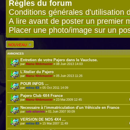
Règles du forum
Conditions générales d'utilisation 
A lire avant de poster un premier
Placer une photo/image sur un pos
Écrire un nouveau
sujet
ANNONCES
Entretien de votre Pajero dans le Vaucluse.
par
Manu-Webmaster
» 08 Juin 2013 14:03
L'Atelier du Pajero
par
Manu-Webmaster
» 05 Juin 2013 11:26
POUR INFOS ...
par
mitsu 83
» 05 Oct 2011 14:09
Pajero Club 4X4 France
par
Manu-Webmaster
» 23 Mai 2009 12:45
Necessaire à l'immatriculation d'un Véhicule en France
par
seb-atlantes
» 01 Juin 2007 00:09
VERSION DE NOS 4X4 ...
par
mitsu 83
» 15 Mai 2007 11:49