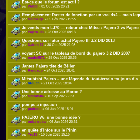
Est-ce que le forum est actif ?
par
Will33
» 01 Oct 2025 20:21
Remplacement Duster de fonction par un vrai 4x4... mais leq
par
Noirneige
» 05 Fév 2025 19:55
Je vends mon LJ70 — retour chez Mitsu : Pajero 3 vs Pajero
par
Pajero-2B
» 28 Oct 2025 09:13
Questions sur futur achat Pajero III 3.2 DID 2013
par
Dalton 57
» 30 Oct 2025 21:03
voyant SC sur le tableau de bord du pajero 3.2 DID 2007
par
paulo9571
» 28 Oct 2025 20:36
Jantes Pajero tête de Bélier
par
Randado
» 24 Oct 2025 18:41
Mitsubishi Pajero – une légende du tout-terrain toujours d’a
par
titouch
» 21 Oct 2025 10:04
Une bonne adresse au Maroc ?
par
simon586
» 10 Sep 2025 22:31
pompe a injection
par
petitlolo
» 06 Jan 2025 15:01
PAJERO V6, une bonne idée ?
par
ouba ouba
» 06 Jan 2024 20:31
en quête d'infos sur le Pinin
par
Yro13
» 10 Juin 2025 15:15