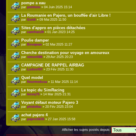
pompe a eau
par
petitlolo
» 04 Juin 2025 15:14
La Roumanie en Pajero, un bouffée d'air Libre !
par
Guidi
» 09 Mai 2025 11:50
Sites d'appro en pièces détachées
par
camfran29
» 01 Jan 2023 14:25
Poulie damper
par
Bovajean
» 02 Mai 2025 11:27
Cherche destination pour voyage en amoureux
par
simon586
» 29 Avr 2025 20:23
CAMPAGNE DE RAPPEL AIRBAG
par
Ludoof07
» 23 Fév 2025 11:30
Quel model
par
fleurmedusa
» 11 Mar 2025 11:14
Le topic du SimRacing
par
lecoq75
» 14 Mar 2025 21:31
Voyant défaut moteur Pajero 3
par
phidellac
» 20 Fév 2025 23:04
achat pajero 4
par
pajero5635
» 27 Jan 2025 15:58
Afficher les sujets postés depuis: