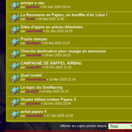
pompe a eau
par
petitlolo
» 04 Juin 2025 15:14
La Roumanie en Pajero, un bouffée d'air Libre !
par
Guidi
» 09 Mai 2025 11:50
Sites d'appro en pièces détachées
par
camfran29
» 01 Jan 2023 14:25
Poulie damper
par
Bovajean
» 02 Mai 2025 11:27
Cherche destination pour voyage en amoureux
par
simon586
» 29 Avr 2025 20:23
CAMPAGNE DE RAPPEL AIRBAG
par
Ludoof07
» 23 Fév 2025 11:30
Quel model
par
fleurmedusa
» 11 Mar 2025 11:14
Le topic du SimRacing
par
lecoq75
» 14 Mar 2025 21:31
Voyant défaut moteur Pajero 3
par
phidellac
» 20 Fév 2025 23:04
achat pajero 4
par
pajero5635
» 27 Jan 2025 15:58
Afficher les sujets postés depuis: