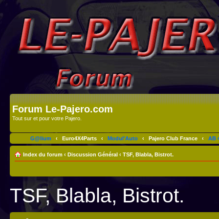
Forum Le-Pajero.com
Tout sur et pour votre Pajero.
G@lium
‹
Euro4X4Parts
‹
Modul'Auto
‹
Pajero Club France
‹
AB 4
Index du forum
‹
Discussion Général
‹
TSF, Blabla, Bistrot.
TSF, Blabla, Bistrot.