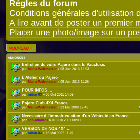
Règles du forum
Conditions générales d'utilisation 
A lire avant de poster un premier
Placer une photo/image sur un pos
Écrire un nouveau
sujet
ANNONCES
Entretien de votre Pajero dans le Vaucluse.
par
Manu-Webmaster
» 08 Juin 2013 14:03
L'Atelier du Pajero
par
Manu-Webmaster
» 05 Juin 2013 11:26
POUR INFOS ...
par
mitsu 83
» 05 Oct 2011 14:09
Pajero Club 4X4 France
par
Manu-Webmaster
» 23 Mai 2009 12:45
Necessaire à l'immatriculation d'un Véhicule en France
par
seb-atlantes
» 01 Juin 2007 00:09
VERSION DE NOS 4X4 ...
par
mitsu 83
» 15 Mai 2007 11:49