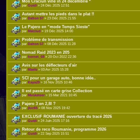
Mos Craciun vine in 24 decembrie *
par
Guidi
» 24 Déc 2025 12:51
Autant mettre les pieds dans le plat !!
par
Dalton 57
» 23 Déc 2025 21:55
Le Pajero en “mode Temps Sieste”
par
Malziud
» 19 Déc 2025 14:00
Problème de transmission
par
Dalton 57
» 08 Déc 2025 11:28
Nomad Raid 2023 en 205
par
hornet_68
» 20 Oct 2022 22:36
Avis sur les déflecteurs d'air
par
Maels
» 03 Avr 2025 15:28
SCI pour un garage auto, bonne idée..
par
Kaya29
» 16 Nov 2025 10:46
Il est passé en carte grise Collection
par
Musketeer
» 15 Mar 2021 10:45
Pajero 3 en 2,8l ?
par
jluc65
» 08 Nov 2025 19:42
EXCLUSIF ROUMANIE ouverture du tracé 2026
par
Guidi
» 24 Juin 2025 17:16
Retour de reco Roumanie, programme 2026
par
Guidi
» 22 Sep 2025 15:51