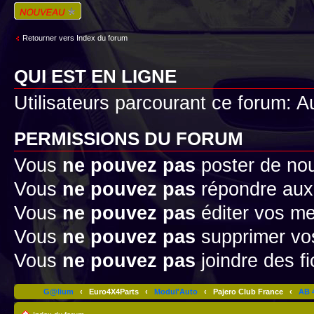
Écrire un nouveau
sujet
Retourner vers Index du forum
QUI EST EN LIGNE
Utilisateurs parcourant ce forum: Au
PERMISSIONS DU FORUM
Vous
ne pouvez pas
poster de no
Vous
ne pouvez pas
répondre aux
Vous
ne pouvez pas
éditer vos m
Vous
ne pouvez pas
supprimer v
Vous
ne pouvez pas
joindre des fi
G@lium
‹
Euro4X4Parts
‹
Modul'Auto
‹
Pajero Club France
‹
AB 4