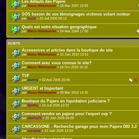
Les defauts des Pajero
par
Manu-Webmaster
» 18 Mar 2007 19:55
SOS besoin de vos témoignages victimes volant moteur
par
laure
» 20 Juil 2006 09:12
Quels est votre situation geographique
par
Manu-Webmaster
» 24 Mar 2006 17:00
SUJETS
Accessoires et articles dans la boutique du site
par
Manu-Webmaster
» 10 Juin 2010 13:51
Comment avez vous connue le site?
par
Manu-Webmaster
» 16 Oct 2010 10:15
TSF
par
donny
» 02 Aoû 2006 20:44
1
URGENT et Important
par
Manu-Webmaster
» 09 Mar 2016 14:25
Boutique du Pajero en liquidation judiciaire ?
par
Spir0u
» 18 Juil 2026 22:22
Comment vendre un pajero pour l'export svp ?
par
Simba74
» 20 Juin 2026 04:28
CARCASSONE - Recherche garage pour mon Pajero DID 3.2
par
sanglap
» 13 Juin 2026 13:54