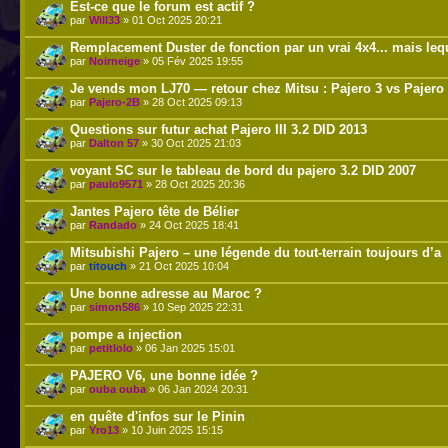
Est-ce que le forum est actif ?
par
Will33
» 01 Oct 2025 20:21
Remplacement Duster de fonction par un vrai 4x4... mais leq
par
Noirneige
» 05 Fév 2025 19:55
Je vends mon LJ70 — retour chez Mitsu : Pajero 3 vs Pajero
par
Pajero-2B
» 28 Oct 2025 09:13
Questions sur futur achat Pajero III 3.2 DID 2013
par
Dalton 57
» 30 Oct 2025 21:03
voyant SC sur le tableau de bord du pajero 3.2 DID 2007
par
paulo9571
» 28 Oct 2025 20:36
Jantes Pajero tête de Bélier
par
Randado
» 24 Oct 2025 18:41
Mitsubishi Pajero – une légende du tout-terrain toujours d’a
par
titouch
» 21 Oct 2025 10:04
Une bonne adresse au Maroc ?
par
simon586
» 10 Sep 2025 22:31
pompe a injection
par
petitlolo
» 06 Jan 2025 15:01
PAJERO V6, une bonne idée ?
par
ouba ouba
» 06 Jan 2024 20:31
en quête d'infos sur le Pinin
par
Yro13
» 10 Juin 2025 15:15