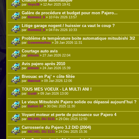
Chauffe boite automatique
par
Yoyo38
» 12 Avr 2025 19:41
Galère de procédure et budget pour mon Pajero...
par
Romeo2_6
» 10 Fév 2026 13:57
Litige garage nogent / huissier ca vaut le coup ?
par
Romeo2_6
» 04 Fév 2026 10:33
Problème de température boite automatique mitsubishi 3l2
par
Gowemeuhou
» 28 Jan 2026 11:31
Courtage auto avis
par
jolouis
» 27 Jan 2026 22:04
Avis pajero après 2010
par
jolouis
» 24 Jan 2026 15:39
Bivouac en Paj’ + côte fêlée
par
Malziud
» 09 Jan 2026 12:06
TOUS MES VOEUX - LA MULTI ANI !
par
Guidi
» 09 Jan 2026 13:00
Le vieux Mitsubishi Pajero solide ou dépassé aujourd’hui ?
par
Dalton 57
» 30 Déc 2025 11:30
Voyant moteur et perte de puissance sur Pajero 4
par
MICHEL DU 3131
» 29 Déc 2025 12:50
Carrosserie du Pajero 3.2 DID (2004)
par
MICHEL DU 3131
» 24 Déc 2025 15:36