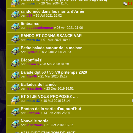
par
titouch
» 29 Nov 2004 11:48
1
randonnée dans les monts d'Arrée
par
V69
» 18 Juil 2021 16:02
Itinéraires
par
doudouplongeur
» 08 Avr 2021 21:06
RANDO ET CONNAISSANCE VAR
par
mitsu 83
» 01 Mar 2021 10:44
Petite balade autour de la maison
par
Sylvain69
» 20 Juil 2020 21:23
Déconfinés!
par
navnico
» 20 Mai 2020 01:20
Balade dpt 60 / 95 /78 pritemps 2020
par
Alex95
» 21 Mar 2020 15:17
Ballades de l'année
par
le sarthois
» 23 Déc 2019 16:51
ET SI JE VOUS PROPOSEZ ....
par
mitsu 83
» 10 Mai 2016 18:14
Photos de la sortie d'aujourd'hui
par
Lenny56
» 13 Jan 2019 23:06
Nouvelle sortie
par
le sarthois
» 21 Oct 2018 16:32