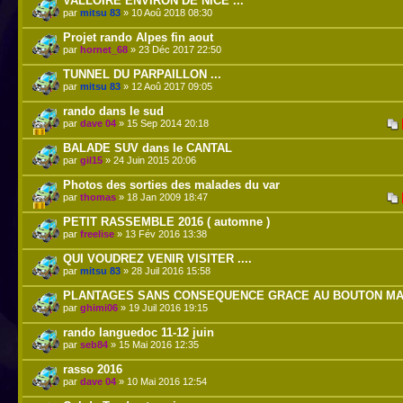
VALLOIRE ENVIRON DE NICE ...
par
mitsu 83
» 10 Aoû 2018 08:30
Projet rando Alpes fin aout
par
hornet_68
» 23 Déc 2017 22:50
TUNNEL DU PARPAILLON ...
par
mitsu 83
» 12 Aoû 2017 09:05
rando dans le sud
par
dave 04
» 15 Sep 2014 20:18
BALADE SUV dans le CANTAL
par
gil15
» 24 Juin 2015 20:06
Photos des sorties des malades du var
par
thomas
» 18 Jan 2009 18:47
PETIT RASSEMBLE 2016 ( automne )
par
freelise
» 13 Fév 2016 13:38
QUI VOUDREZ VENIR VISITER ....
par
mitsu 83
» 28 Juil 2016 15:58
PLANTAGES SANS CONSEQUENCE GRACE AU BOUTON M
par
ghimi06
» 19 Juil 2016 19:15
rando languedoc 11-12 juin
par
seb84
» 15 Mai 2016 12:35
rasso 2016
par
dave 04
» 10 Mai 2016 12:54