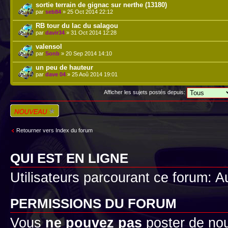
sortie terrain de gignac sur nerthe (13180)
par
seb84
» 25 Oct 2014 22:12
RB tour du lac du salagou
par
davir34
» 31 Oct 2014 12:28
valensol
par
Sonb
» 20 Sep 2014 14:10
un peu de hauteur
par
dave 04
» 25 Aoû 2014 19:01
Afficher les sujets postés depuis:
Écrire un nouveau
sujet
Retourner vers Index du forum
QUI EST EN LIGNE
Utilisateurs parcourant ce forum: Au
PERMISSIONS DU FORUM
Vous
ne pouvez pas
poster de no