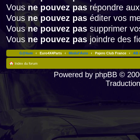
Vous
ne pouvez pas
répondre aux
Vous
ne pouvez pas
éditer vos m
Vous
ne pouvez pas
supprimer v
Vous
ne pouvez pas
joindre des fi
G@lium
‹
Euro4X4Parts
‹
Modul'Auto
‹
Pajero Club France
‹
AB 4
Index du forum
Powered by
phpBB
© 2000
Traductio