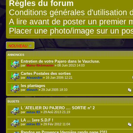
Règles du forum
Conditions générales d'utilisation 
A lire avant de poster un premier
Placer une photo/image sur un pos
Écrire un nouveau
sujet
ANNONCES
Entretien de votre Pajero dans le Vaucluse.
par
Manu-Webmaster
» 08 Juin 2013 14:03
Cartes Postales des sorties
par
Alexandre
» 16 Jan 2006 12:21
les plantages
par
titouch
» 29 Juil 2005 18:10
SUJETS
L 'ATELIER DU PAJERO .... SORTIE n° 2
par
mitsu 83
» 29 Aoû 2013 21:19
LA ... 1ere S.D.F !
par
mitsu 83
» 29 Fév 2012 11:04
Randos en Provence [dernière rando page 231]