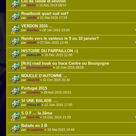
Col de Tende et environ
par
Sonb
» 15 Aoû 2014 08:57
Roadbook quart sud est?
par
seb84
» 01 Mai 2016 17:24
VERDON 2016 ...
par
freelise
» 28 Jan 2016 23:00
Rando vers le ventoux le 9 ou 10 janvier?
par
seb84
» 27 Déc 2015 13:49
HISTOIRE DU PARPAILLON :-)
par
mitsu 83
» 18 Déc 2015 12:08
[Rch] road boak ou trace Centre ou Bourgogne
par
Quatrequatreux
» 16 Juin 2015 08:06
BOUCLE D'AUTOMNE ...
par
dave 04
» 11 Oct 2015 20:34
Portugal 2015
par
Loupiac
» 28 Aoû 2015 03:53
SI UNE BALADE ....
par
mitsu 83
» 12 Juin 2015 17:05
S D F ... la 2ème
par
dave 04
» 19 Déc 2014 21:09
Balade en 2 B
par
le sarthois
» 19 Mai 2015 14:46