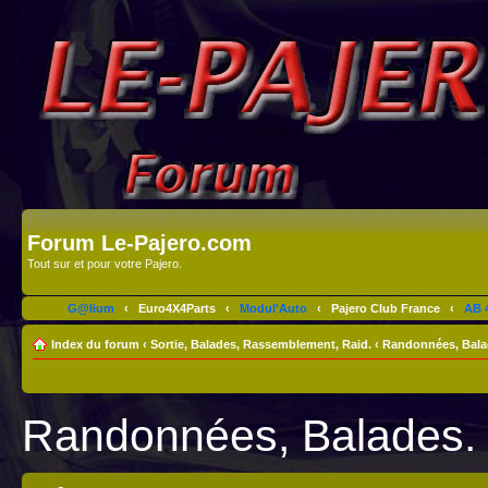
Forum Le-Pajero.com
Tout sur et pour votre Pajero.
G@lium
‹
Euro4X4Parts
‹
Modul'Auto
‹
Pajero Club France
‹
AB 4
Index du forum
‹
Sortie, Balades, Rassemblement, Raid.
‹
Randonnées, Bala
Randonnées, Balades.