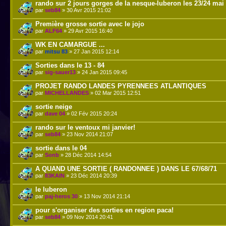
rando sur 2 jours gorges de la nesque-luberon les 23/24 mai
par
seb84
» 30 Avr 2015 21:02
Première grosse sortie avec le jojo
par
ALF64
» 29 Avr 2015 16:40
WK EN CAMARGUE ...
par
mitsu 83
» 27 Jan 2015 12:14
Sorties dans le 13 - 84
par
sig-sauer13
» 24 Jan 2015 09:45
PROJET RANDO LANDES PYRENNEES ATLANTIQUES
par
MICHELLANDES
» 02 Mar 2015 12:51
sortie neige
par
dave 04
» 02 Fév 2015 20:24
rando sur le ventoux mi janvier!
par
seb84
» 23 Nov 2014 21:07
sortie dans le 04
par
Sonb
» 28 Déc 2014 14:54
A QUAND UNE SORTIE ( RANDONNEE ) DANS LE 67/68/71
par
83KAIN
» 23 Déc 2014 20:39
le luberon
par
paj-heros 30
» 13 Nov 2014 21:14
pour s'organiser des sorties en region paca!
par
seb84
» 09 Nov 2014 20:41