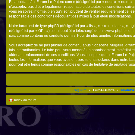
En accédant à « Forum Le-Pajero.com » (désigné ici par « nous », « notre », 
n’acceptez pas d’être légalement responsable de toutes les conditions suivan
vous en soyez informé, bien qu’il soit prudent de vérifier régulièrement cel
responsable des conditions découlant des mises à jour et/ou modifications.
Notre forum est de type phpBB (désigné ici par « ils », « eux », « leur », « 
(désigné ici par « GPL ») et qui peut être téléchargé depuis
www.phpbb.com
pas, comme contenu ou conduite permis. Pour de plus amples informations a
Vous acceptez de ne pas publier de contenu abusif, obscène, vulgaire, diffam
lois internationales. Le faire peut vous mener à un bannissement immédiat et
aider au renforcement de ces conditions. Vous acceptez que « Forum Le-Pajero
toutes les informations que vous avez entrées soient stockées dans notre ba
pourront être tenus comme responsables en cas de tentative de piratage vis
G@lium
‹
Euro4X4Parts
‹
Modul'A
Index du forum