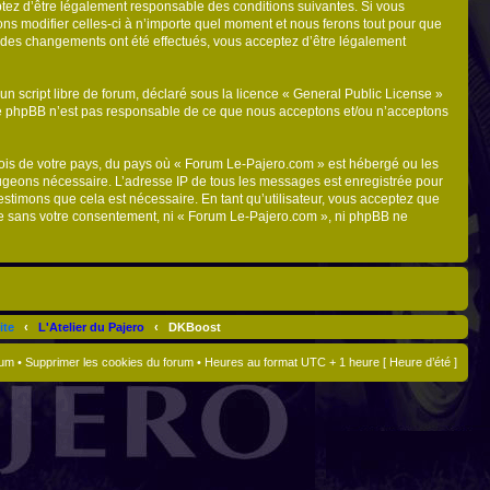
ptez d’être légalement responsable des conditions suivantes. Si vous
ns modifier celles-ci à n’importe quel moment et nous ferons tout pour que
ue des changements ont été effectués, vous acceptez d’être légalement
n script libre de forum, déclaré sous la licence «
General Public License
»
oupe phpBB n’est pas responsable de ce que nous acceptons et/ou n’acceptons
 lois de votre pays, du pays où « Forum Le-Pajero.com » est hébergé ou les
 jugeons nécessaire. L’adresse IP de tous les messages est enregistrée pour
stimons que cela est nécessaire. En tant qu’utilisateur, vous acceptez que
tie sans votre consentement, ni « Forum Le-Pajero.com », ni phpBB ne
ite
‹
L'Atelier du Pajero
‹
DKBoost
rum
•
Supprimer les cookies du forum
• Heures au format UTC + 1 heure [ Heure d’été ]