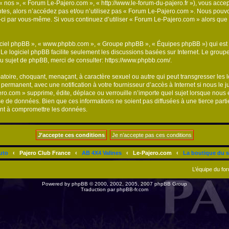
« nos », « Forum Le-Pajero.com », « http://www.le-forum-du-pajero.fr »), vous acce
tes, alors n’accédez pas et/ou n’utilisez pas « Forum Le-Pajero.com ». Nous pouvo
les-ci par vous-même. Si vous continuez d’utiliser « Forum Le-Pajero.com » alors q
logiciel phpBB », « www.phpbb.com », « Groupe phpBB », « Équipes phpBB ») qui est u
. Le logiciel phpBB facilite seulement les discussions basées sur Internet. Le gr
u sujet de phpBB, merci de consulter:
https://www.phpbb.com/
.
atoire, choquant, menaçant, à caractère sexuel ou autre qui peut transgresser les
 permanent, avec une notification à votre fournisseur d’accès à Internet si nous le
.com » supprime, édite, déplace ou verrouille n’importe quel sujet lorsque nous e
se de données. Bien que ces informations ne soient pas diffusées à une tierce par
ant à compromettre les données.
uto
‹
Pajero Club France
‹
AB 4X4 Valines
‹
Le-Pajero.com
‹
La boutique du s
L’équipe du fo
Powered by
phpBB
© 2000, 2002, 2005, 2007 phpBB Group
Traduction par
phpBB-fr.com