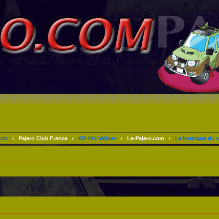
uto
‹
Pajero Club France
‹
AB 4X4 Valines
‹
Le-Pajero.com
‹
La boutique du s