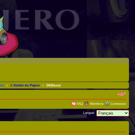
ite
‹
L'Atelier du Pajero
‹
DKBoost
FAQ
Membres
Connexion
Langue: