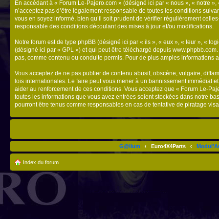
En accédant à « Forum Le-Pajero.com » (désigné ici par « nous », « notre », 
n’acceptez pas d’être légalement responsable de toutes les conditions suivan
vous en soyez informé, bien qu’il soit prudent de vérifier régulièrement cel
responsable des conditions découlant des mises à jour et/ou modifications.
Notre forum est de type phpBB (désigné ici par « ils », « eux », « leur », « 
(désigné ici par « GPL ») et qui peut être téléchargé depuis
www.phpbb.com
pas, comme contenu ou conduite permis. Pour de plus amples informations a
Vous acceptez de ne pas publier de contenu abusif, obscène, vulgaire, diffam
lois internationales. Le faire peut vous mener à un bannissement immédiat et
aider au renforcement de ces conditions. Vous acceptez que « Forum Le-Pajero
toutes les informations que vous avez entrées soient stockées dans notre ba
pourront être tenus comme responsables en cas de tentative de piratage vis
G@lium
‹
Euro4X4Parts
‹
Modul'A
Index du forum