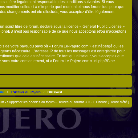
ptez d’être légalement responsable des conditions suivantes. Si vous
ns modifier celles-ci à n’importe quel moment et nous ferons tout pour que
ue des changements ont été effectués, vous acceptez d’être légalement
n script libre de forum, déclaré sous la licence «
General Public License
»
oupe phpBB n’est pas responsable de ce que nous acceptons et/ou n’acceptons
 lois de votre pays, du pays où « Forum Le-Pajero.com » est hébergé ou les
 jugeons nécessaire. L’adresse IP de tous les messages est enregistrée pour
stimons que cela est nécessaire. En tant qu’utilisateur, vous acceptez que
tie sans votre consentement, ni « Forum Le-Pajero.com », ni phpBB ne
ite
‹
L'Atelier du Pajero
‹
DKBoost
rum
•
Supprimer les cookies du forum
• Heures au format UTC + 1 heure [ Heure d’été ]