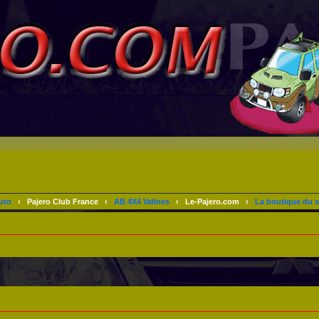
uto
‹
Pajero Club France
‹
AB 4X4 Valines
‹
Le-Pajero.com
‹
La boutique du s