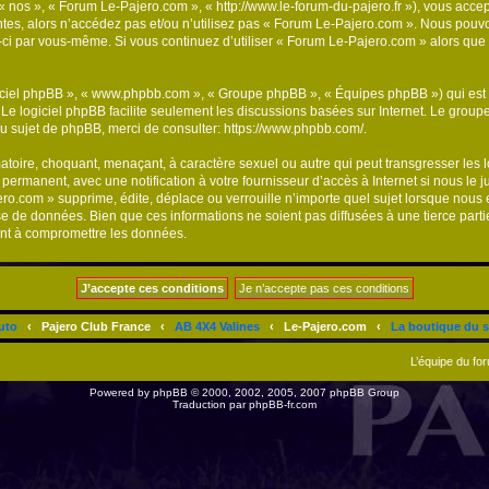
« nos », « Forum Le-Pajero.com », « http://www.le-forum-du-pajero.fr »), vous acce
tes, alors n’accédez pas et/ou n’utilisez pas « Forum Le-Pajero.com ». Nous pouvo
les-ci par vous-même. Si vous continuez d’utiliser « Forum Le-Pajero.com » alors q
logiciel phpBB », « www.phpbb.com », « Groupe phpBB », « Équipes phpBB ») qui est u
. Le logiciel phpBB facilite seulement les discussions basées sur Internet. Le gr
u sujet de phpBB, merci de consulter:
https://www.phpbb.com/
.
atoire, choquant, menaçant, à caractère sexuel ou autre qui peut transgresser les
 permanent, avec une notification à votre fournisseur d’accès à Internet si nous le
.com » supprime, édite, déplace ou verrouille n’importe quel sujet lorsque nous e
se de données. Bien que ces informations ne soient pas diffusées à une tierce par
ant à compromettre les données.
uto
‹
Pajero Club France
‹
AB 4X4 Valines
‹
Le-Pajero.com
‹
La boutique du s
L’équipe du fo
Powered by
phpBB
© 2000, 2002, 2005, 2007 phpBB Group
Traduction par
phpBB-fr.com