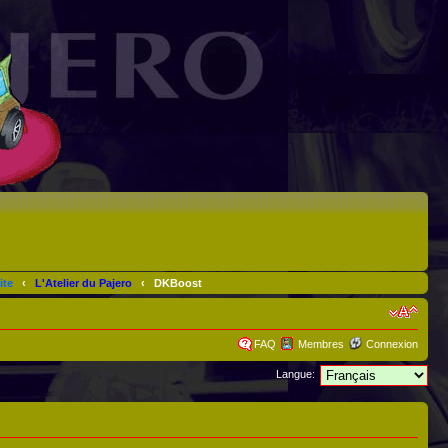
ite
‹
L'Atelier du Pajero
‹
DKBoost
FAQ
Membres
Connexion
Langue: