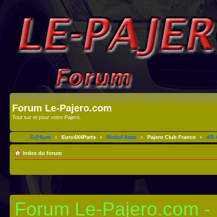
Forum Le-Pajero.com
Tout sur et pour votre Pajero.
G@lium
‹
Euro4X4Parts
‹
Modul'Auto
‹
Pajero Club France
‹
AB 4
Index du forum
Forum Le-Pajero.com - I