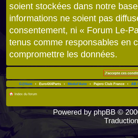
soient stockées dans notre bas
informations ne soient pas diffus
consentement, ni « Forum Le-Paj
tenus comme responsables en cas
compromettre les données.
G@lium
‹
Euro4X4Parts
‹
Modul'Auto
‹
Pajero Club France
‹
AB 4
Index du forum
Powered by
phpBB
© 2000
Traductio