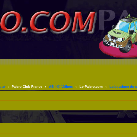
uto
‹
Pajero Club France
‹
AB 4X4 Valines
‹
Le-Pajero.com
‹
La boutique du s