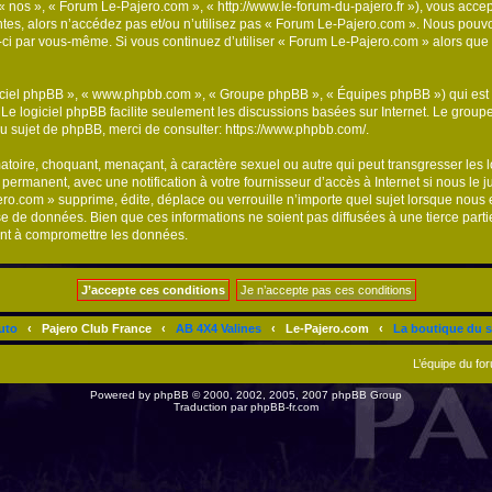
« nos », « Forum Le-Pajero.com », « http://www.le-forum-du-pajero.fr »), vous acce
tes, alors n’accédez pas et/ou n’utilisez pas « Forum Le-Pajero.com ». Nous pouvo
les-ci par vous-même. Si vous continuez d’utiliser « Forum Le-Pajero.com » alors q
logiciel phpBB », « www.phpbb.com », « Groupe phpBB », « Équipes phpBB ») qui est u
. Le logiciel phpBB facilite seulement les discussions basées sur Internet. Le gr
u sujet de phpBB, merci de consulter:
https://www.phpbb.com/
.
atoire, choquant, menaçant, à caractère sexuel ou autre qui peut transgresser les
 permanent, avec une notification à votre fournisseur d’accès à Internet si nous le
.com » supprime, édite, déplace ou verrouille n’importe quel sujet lorsque nous e
se de données. Bien que ces informations ne soient pas diffusées à une tierce par
ant à compromettre les données.
uto
‹
Pajero Club France
‹
AB 4X4 Valines
‹
Le-Pajero.com
‹
La boutique du s
L’équipe du fo
Powered by
phpBB
© 2000, 2002, 2005, 2007 phpBB Group
Traduction par
phpBB-fr.com