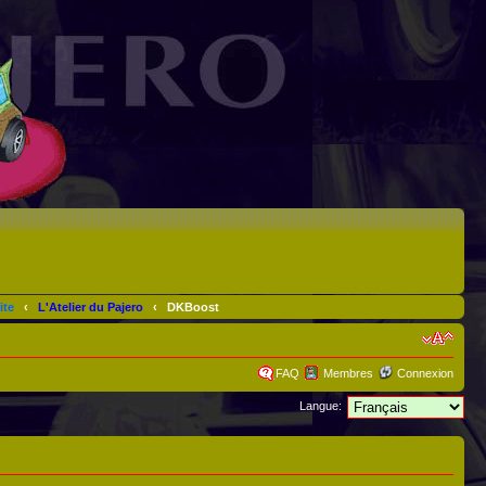
ite
‹
L'Atelier du Pajero
‹
DKBoost
FAQ
Membres
Connexion
Langue: