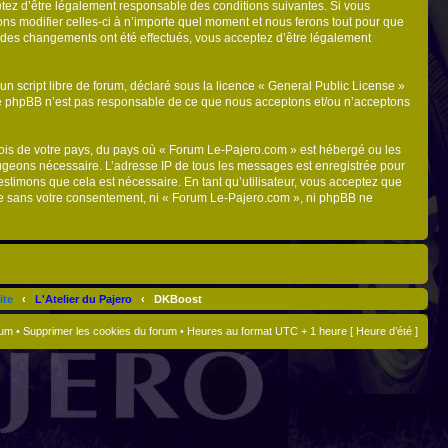
ptez d’être légalement responsable des conditions suivantes. Si vous
ns modifier celles-ci à n’importe quel moment et nous ferons tout pour que
ue des changements ont été effectués, vous acceptez d’être légalement
n script libre de forum, déclaré sous la licence «
General Public License
»
oupe phpBB n’est pas responsable de ce que nous acceptons et/ou n’acceptons
 lois de votre pays, du pays où « Forum Le-Pajero.com » est hébergé ou les
 jugeons nécessaire. L’adresse IP de tous les messages est enregistrée pour
stimons que cela est nécessaire. En tant qu’utilisateur, vous acceptez que
tie sans votre consentement, ni « Forum Le-Pajero.com », ni phpBB ne
ite
‹
L'Atelier du Pajero
‹
DKBoost
rum
•
Supprimer les cookies du forum
• Heures au format UTC + 1 heure [ Heure d’été ]