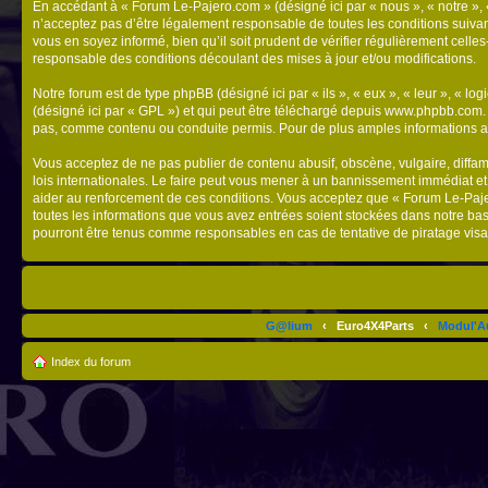
En accédant à « Forum Le-Pajero.com » (désigné ici par « nous », « notre », 
n’acceptez pas d’être légalement responsable de toutes les conditions suivan
vous en soyez informé, bien qu’il soit prudent de vérifier régulièrement cel
responsable des conditions découlant des mises à jour et/ou modifications.
Notre forum est de type phpBB (désigné ici par « ils », « eux », « leur », « 
(désigné ici par « GPL ») et qui peut être téléchargé depuis
www.phpbb.com
pas, comme contenu ou conduite permis. Pour de plus amples informations a
Vous acceptez de ne pas publier de contenu abusif, obscène, vulgaire, diffam
lois internationales. Le faire peut vous mener à un bannissement immédiat et
aider au renforcement de ces conditions. Vous acceptez que « Forum Le-Pajero
toutes les informations que vous avez entrées soient stockées dans notre ba
pourront être tenus comme responsables en cas de tentative de piratage vis
G@lium
‹
Euro4X4Parts
‹
Modul'A
Index du forum