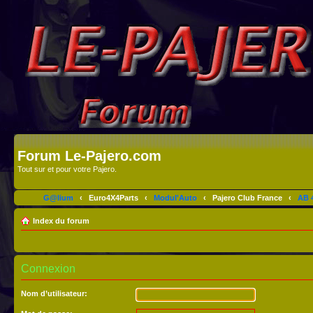
Forum Le-Pajero.com
Tout sur et pour votre Pajero.
G@lium
‹
Euro4X4Parts
‹
Modul'Auto
‹
Pajero Club France
‹
AB 4
Index du forum
Connexion
Nom d’utilisateur: