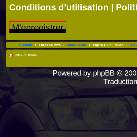
Conditions d’utilisation
|
Polit
M’enregistrer
G@lium
‹
Euro4X4Parts
‹
Modul'Auto
‹
Pajero Club France
‹
AB 4
Index du forum
Powered by
phpBB
© 2000
Traductio