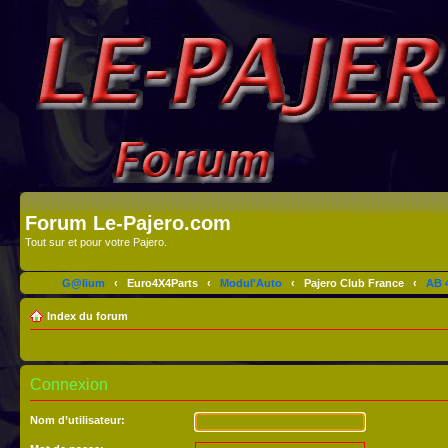
Forum Le-Pajero.com
Tout sur et pour votre Pajero.
G@lium
‹
Euro4X4Parts
‹
Modul'Auto
‹
Pajero Club France
‹
AB 4
Index du forum
Connexion
Nom d’utilisateur: