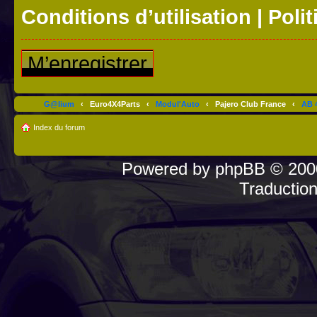
Conditions d’utilisation
|
Polit
M’enregistrer
G@lium
‹
Euro4X4Parts
‹
Modul'Auto
‹
Pajero Club France
‹
AB 4
Index du forum
Powered by
phpBB
© 2000
Traductio