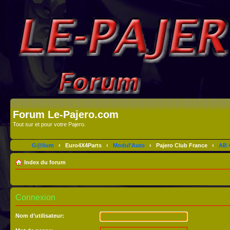
Forum Le-Pajero.com
Tout sur et pour votre Pajero.
G@lium
‹
Euro4X4Parts
‹
Modul'Auto
‹
Pajero Club France
‹
AB 4
Index du forum
Connexion
Nom d’utilisateur: