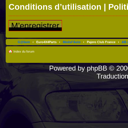
Conditions d’utilisation
|
Polit
M’enregistrer
G@lium
‹
Euro4X4Parts
‹
Modul'Auto
‹
Pajero Club France
‹
AB 4
Index du forum
Powered by
phpBB
© 2000
Traductio