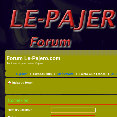
Forum Le-Pajero.com
Tout sur et pour votre Pajero.
G@lium
‹
Euro4X4Parts
‹
Modul'Auto
‹
Pajero Club France
‹
AB 4
Index du forum
Connexion
Nom d’utilisateur: