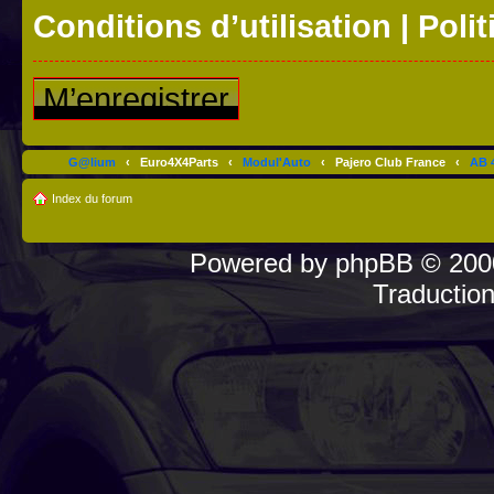
Conditions d’utilisation
|
Polit
M’enregistrer
G@lium
‹
Euro4X4Parts
‹
Modul'Auto
‹
Pajero Club France
‹
AB 4
Index du forum
Powered by
phpBB
© 2000
Traductio