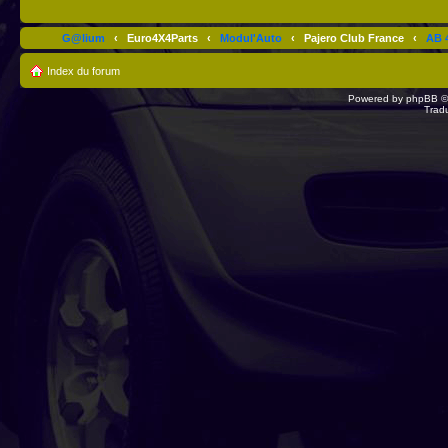
G@lium
‹
Euro4X4Parts
‹
Modul'Auto
‹
Pajero Club France
‹
AB 4
Index du forum
Powered by
phpBB
©
Trad