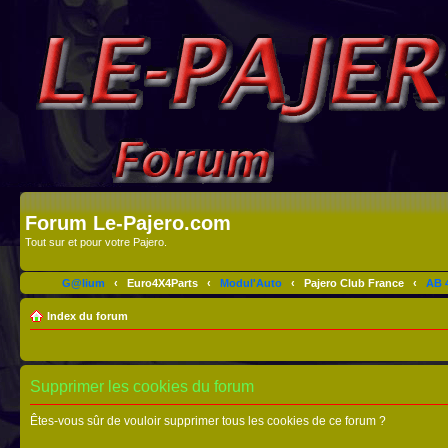
Forum Le-Pajero.com
Tout sur et pour votre Pajero.
G@lium
‹
Euro4X4Parts
‹
Modul'Auto
‹
Pajero Club France
‹
AB 4
Index du forum
Supprimer les cookies du forum
Êtes-vous sûr de vouloir supprimer tous les cookies de ce forum ?