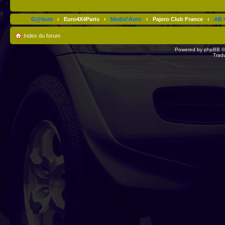
G@lium
‹
Euro4X4Parts
‹
Modul'Auto
‹
Pajero Club France
‹
AB 4
Index du forum
Powered by
phpBB
©
Trad