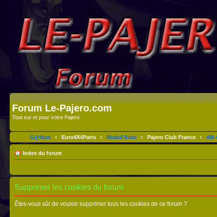
Forum Le-Pajero.com
Tout sur et pour votre Pajero.
G@lium
‹
Euro4X4Parts
‹
Modul'Auto
‹
Pajero Club France
‹
AB 4
Index du forum
Supprimer les cookies du forum
Êtes-vous sûr de vouloir supprimer tous les cookies de ce forum ?