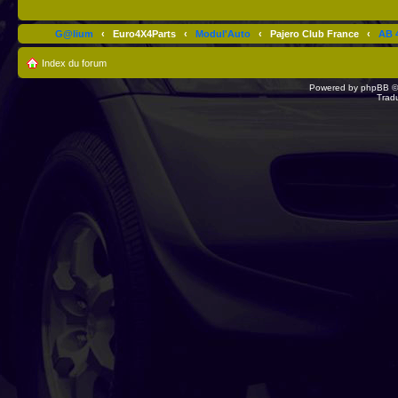
G@lium
‹
Euro4X4Parts
‹
Modul'Auto
‹
Pajero Club France
‹
AB 4
Index du forum
Powered by
phpBB
©
Trad