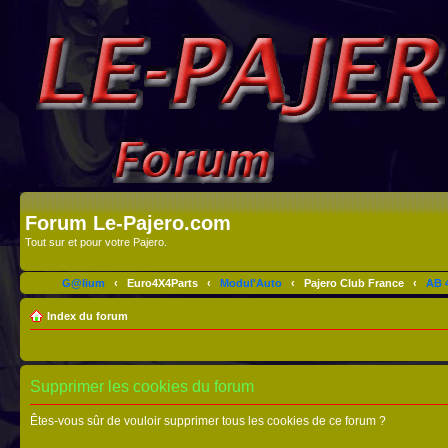
Forum Le-Pajero.com
Tout sur et pour votre Pajero.
G@lium
‹
Euro4X4Parts
‹
Modul'Auto
‹
Pajero Club France
‹
AB 4
Index du forum
Supprimer les cookies du forum
Êtes-vous sûr de vouloir supprimer tous les cookies de ce forum ?