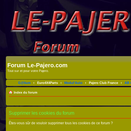
Forum Le-Pajero.com
Tout sur et pour votre Pajero.
G@lium
‹
Euro4X4Parts
‹
Modul'Auto
‹
Pajero Club France
‹
AB 4
Index du forum
Supprimer les cookies du forum
Êtes-vous sûr de vouloir supprimer tous les cookies de ce forum ?