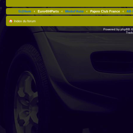
G@lium
‹
Euro4X4Parts
‹
Modul'Auto
‹
Pajero Club France
‹
AB 4
Index du forum
Powered by
phpBB
©
Trad