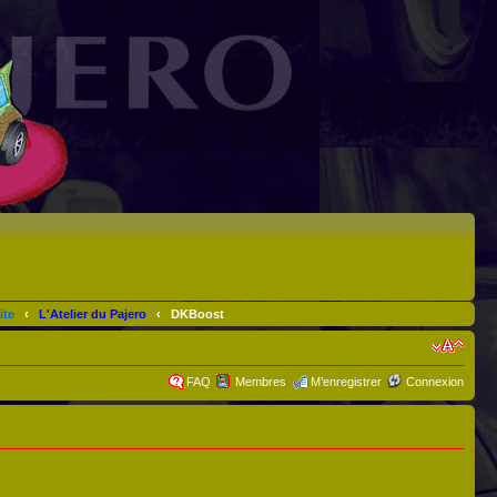
ite
‹
L'Atelier du Pajero
‹
DKBoost
FAQ
Membres
M’enregistrer
Connexion