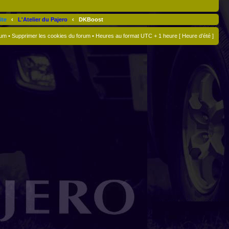
ite
‹
L'Atelier du Pajero
‹
DKBoost
rum
•
Supprimer les cookies du forum
• Heures au format UTC + 1 heure [ Heure d’été ]