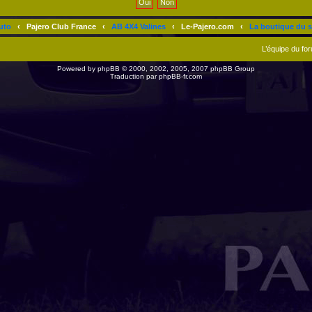
uto
‹
Pajero Club France
‹
AB 4X4 Valines
‹
Le-Pajero.com
‹
La boutique du s
L’équipe du fo
Powered by
phpBB
© 2000, 2002, 2005, 2007 phpBB Group
Traduction par
phpBB-fr.com