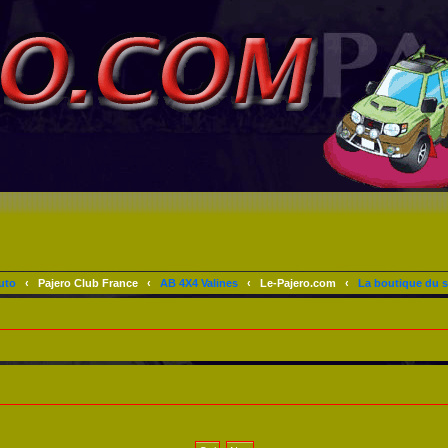
uto
‹
Pajero Club France
‹
AB 4X4 Valines
‹
Le-Pajero.com
‹
La boutique du s