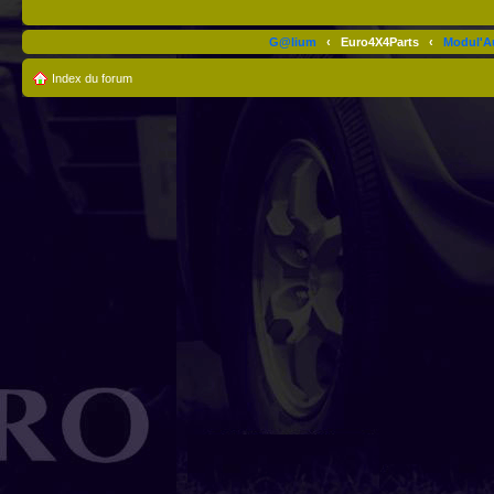
G@lium
‹
Euro4X4Parts
‹
Modul'A
Index du forum