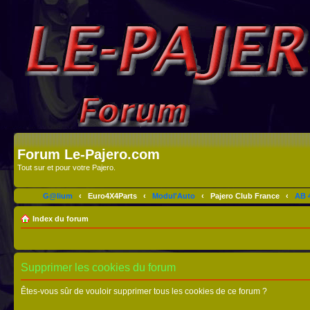
Forum Le-Pajero.com
Tout sur et pour votre Pajero.
G@lium
‹
Euro4X4Parts
‹
Modul'Auto
‹
Pajero Club France
‹
AB 4
Index du forum
Supprimer les cookies du forum
Êtes-vous sûr de vouloir supprimer tous les cookies de ce forum ?