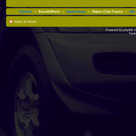
G@lium
‹
Euro4X4Parts
‹
Modul'Auto
‹
Pajero Club France
‹
AB 4
Index du forum
Powered by
phpBB
©
Trad