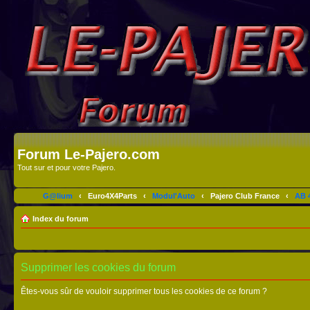
Forum Le-Pajero.com
Tout sur et pour votre Pajero.
G@lium
‹
Euro4X4Parts
‹
Modul'Auto
‹
Pajero Club France
‹
AB 4
Index du forum
Supprimer les cookies du forum
Êtes-vous sûr de vouloir supprimer tous les cookies de ce forum ?