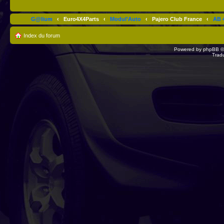
G@lium
‹
Euro4X4Parts
‹
Modul'Auto
‹
Pajero Club France
‹
AB 4
Index du forum
Powered by
phpBB
©
Trad