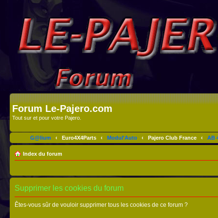
Forum Le-Pajero.com
Tout sur et pour votre Pajero.
G@lium
‹
Euro4X4Parts
‹
Modul'Auto
‹
Pajero Club France
‹
AB 4
Index du forum
Supprimer les cookies du forum
Êtes-vous sûr de vouloir supprimer tous les cookies de ce forum ?