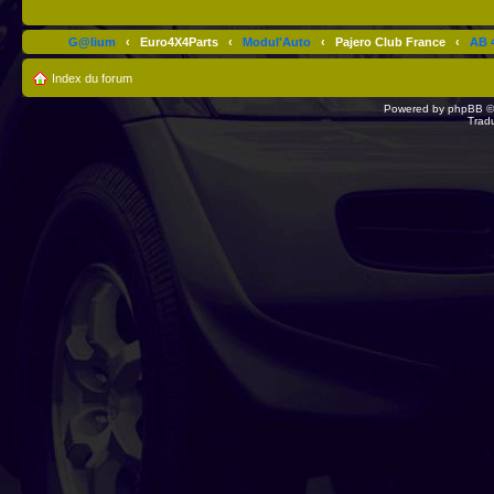
G@lium
‹
Euro4X4Parts
‹
Modul'Auto
‹
Pajero Club France
‹
AB 4
Index du forum
Powered by
phpBB
©
Trad