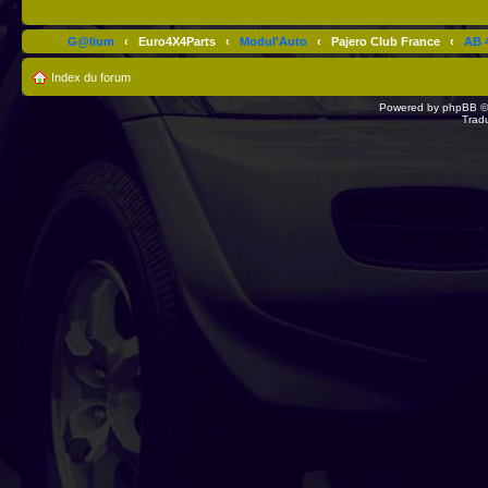
G@lium
‹
Euro4X4Parts
‹
Modul'Auto
‹
Pajero Club France
‹
AB 4
Index du forum
Powered by
phpBB
©
Trad