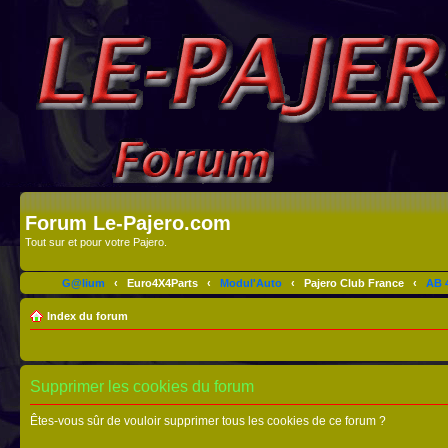
Forum Le-Pajero.com
Tout sur et pour votre Pajero.
G@lium
‹
Euro4X4Parts
‹
Modul'Auto
‹
Pajero Club France
‹
AB 4
Index du forum
Supprimer les cookies du forum
Êtes-vous sûr de vouloir supprimer tous les cookies de ce forum ?