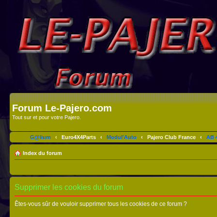
Forum Le-Pajero.com
Tout sur et pour votre Pajero.
G@lium
‹
Euro4X4Parts
‹
Modul'Auto
‹
Pajero Club France
‹
AB 4
Index du forum
Supprimer les cookies du forum
Êtes-vous sûr de vouloir supprimer tous les cookies de ce forum ?