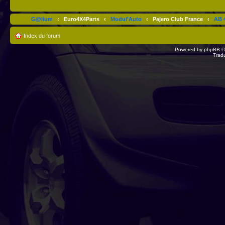
G@lium
‹
Euro4X4Parts
‹
Modul'Auto
‹
Pajero Club France
‹
AB 4
Index du forum
Powered by
phpBB
©
Trad