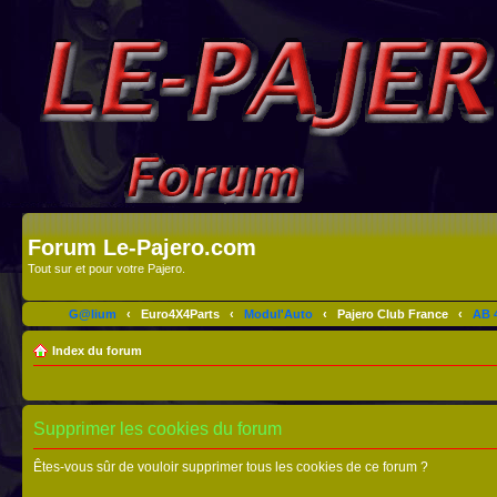
Forum Le-Pajero.com
Tout sur et pour votre Pajero.
G@lium
‹
Euro4X4Parts
‹
Modul'Auto
‹
Pajero Club France
‹
AB 4
Index du forum
Supprimer les cookies du forum
Êtes-vous sûr de vouloir supprimer tous les cookies de ce forum ?