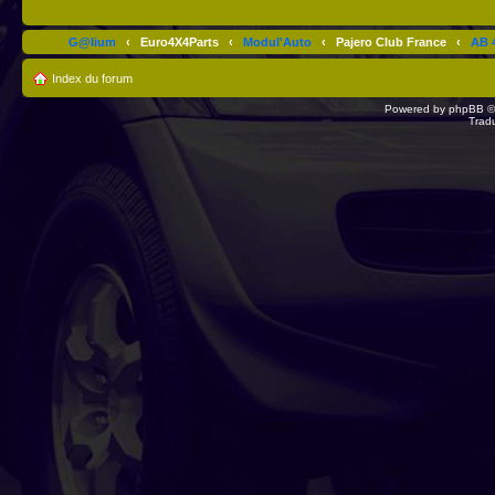
G@lium
‹
Euro4X4Parts
‹
Modul'Auto
‹
Pajero Club France
‹
AB 4
Index du forum
Powered by
phpBB
©
Trad