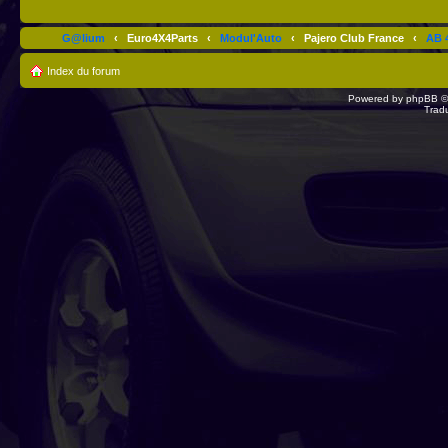
G@lium
‹
Euro4X4Parts
‹
Modul'Auto
‹
Pajero Club France
‹
AB 4
Index du forum
Powered by
phpBB
©
Trad