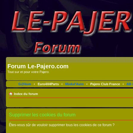
Forum Le-Pajero.com
Tout sur et pour votre Pajero.
G@lium
‹
Euro4X4Parts
‹
Modul'Auto
‹
Pajero Club France
‹
AB 4
Index du forum
Supprimer les cookies du forum
Êtes-vous sûr de vouloir supprimer tous les cookies de ce forum ?