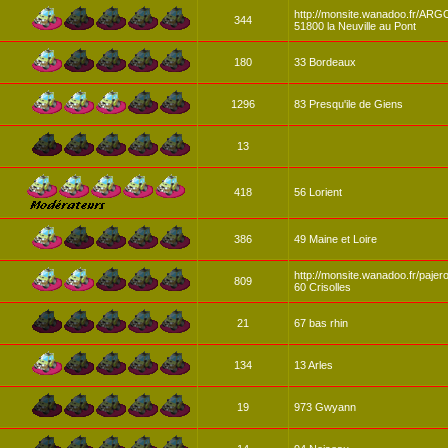
http://monsite.wanadoo.fr/AR
344
51800 la Neuville au Pont
180
33 Bordeaux
1296
83 Presqu'ile de Giens
13
418
56 Lorient
386
49 Maine et Loire
http://monsite.wanadoo.fr/pajero
809
60 Crisolles
21
67 bas rhin
134
13 Arles
19
973 Gwyann