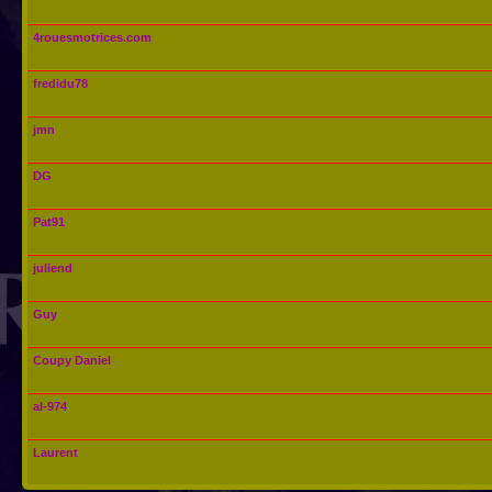
4rouesmotrices.com
fredidu78
jmn
DG
Pat91
juliend
Guy
Coupy Daniel
al-974
Laurent