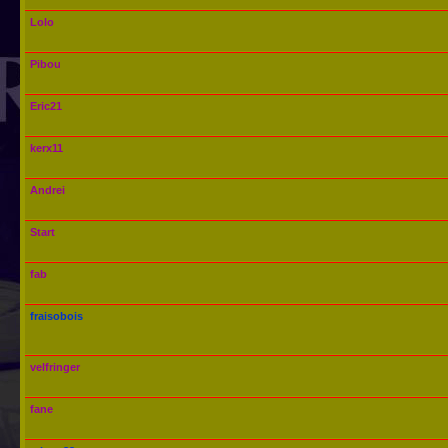
Lolo
Pibou
Eric21
kerx11
Andrei
Start
fab
fraisobois
velfringer
fane