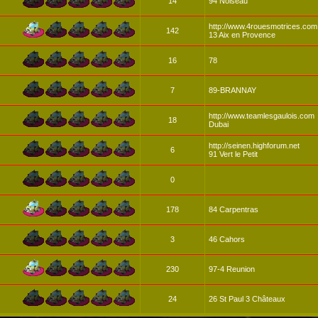
14
94 Noiseau
http://www.4rouesmotrices.com
142
13 Aix en Provence
16
78
7
89-BRANNAY
http://www.teamlesgaulois.com
18
Dubai
http://seinen.highforum.net
6
91 Vert le Petit
0
178
84 Carpentras
3
46 Cahors
230
97-4 Reunion
24
26 St Paul 3 Châteaux