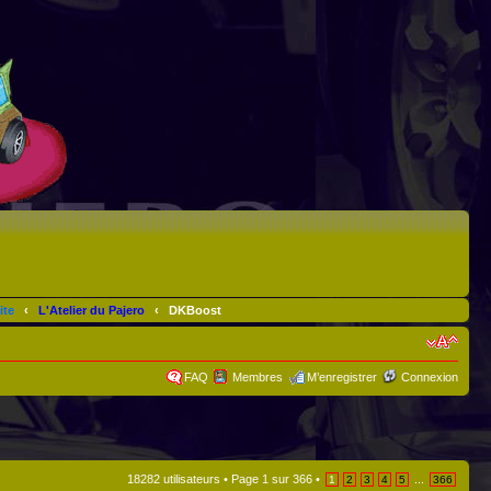
ite
‹
L'Atelier du Pajero
‹
DKBoost
FAQ
Membres
M’enregistrer
Connexion
18282 utilisateurs •
Page
1
sur
366
•
...
1
2
3
4
5
366