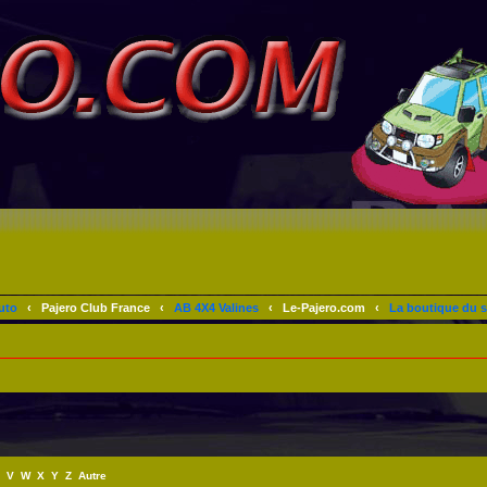
uto
‹
Pajero Club France
‹
AB 4X4 Valines
‹
Le-Pajero.com
‹
La boutique du s
V
W
X
Y
Z
Autre