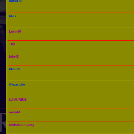
mitsu 83
titus
Lutin60
Thy
lolo45
titouch
Alexandre
LAMURE38
matnbl
christian.styling