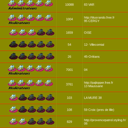
10088
83 VAR
http://titusrando.free.fr
1004
95 CERGY
1659
OISE
54
12- Villecomtal
26
45-Orléans
7001
04
http://pajlopper.free.fr
3761
13 Maussane
103
LA MURE 38
108
59 Croix (pres de lille)
http://provencepatrol.styling.fr/
829
06