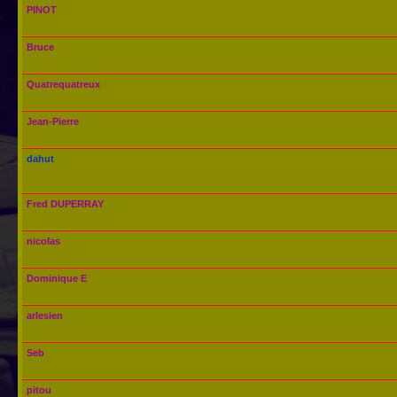
PINOT
Bruce
Quatrequatreux
Jean-Pierre
dahut
Fred DUPERRAY
nicolas
Dominique E
arlesien
Seb
pitou