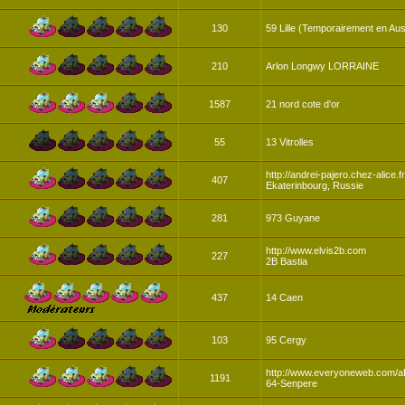
130
59 Lille (Temporairement en Aust
210
Arlon Longwy LORRAINE
1587
21 nord cote d'or
55
13 Vitrolles
http://andrei-pajero.chez-alice.f
407
Ekaterinbourg, Russie
281
973 Guyane
http://www.elvis2b.com
227
2B Bastia
437
14 Caen
103
95 Cergy
http://www.everyoneweb.com/a
1191
64-Senpere