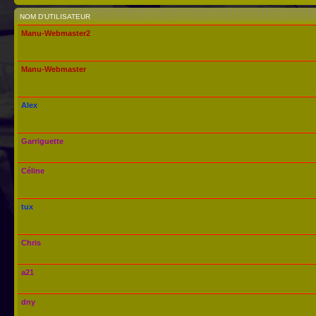
NOM D’UTILISATEUR
Manu-Webmaster2
Manu-Webmaster
Alex
Garriguette
Céline
tux
Chris
a21
dny