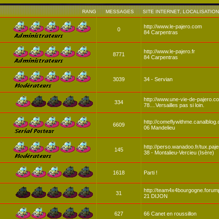
RANG
MESSAGES
SITE INTERNET
,
LOCALISATION
http://www.le-pajero.com
0
84 Carpentras
http://www.le-pajero.fr
8771
84 Carpentras
3039
34 - Servian
http://www.une-vie-de-pajero.c
334
78....Versailles pas si loin.
http://comeflywithme.canalblog
6609
06 Mandelieu
http://perso.wanadoo.fr/tux.paje
145
38 - Montalieu-Vercieu (Isère)
1618
Parti !
http://team4x4bourgogne.forump
31
21 DIJON
627
66 Canet en roussillon