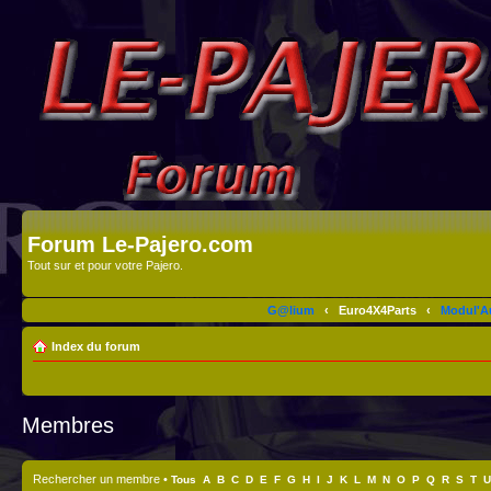
Forum Le-Pajero.com
Tout sur et pour votre Pajero.
G@lium
‹
Euro4X4Parts
‹
Modul'A
Index du forum
Membres
Rechercher un membre
•
Tous
A
B
C
D
E
F
G
H
I
J
K
L
M
N
O
P
Q
R
S
T
U