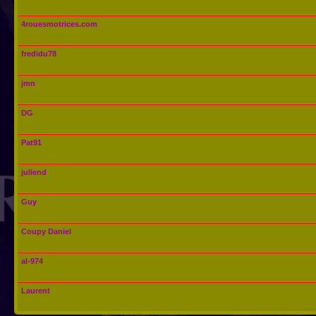
4rouesmotrices.com
fredidu78
jmn
DG
Pat91
juliend
Guy
Coupy Daniel
al-974
Laurent