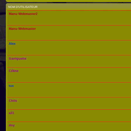
NOM D’UTILISATEUR
Manu-Webmaster2
Manu-Webmaster
Alex
Garriguette
Céline
tux
Chris
a21
dny