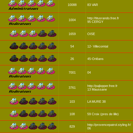
10088
83 VAR
http://titusrando.free.fr
1004
95 CERGY
1659
OISE
54
12- Villecomtal
26
45-Orléans
7001
04
http://pajlopper.free.fr
3761
13 Maussane
103
LA MURE 38
108
59 Croix (pres de lille)
http://provencepatrol.styling.fr/
829
06