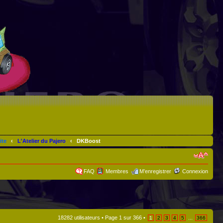
ite
‹
L'Atelier du Pajero
‹
DKBoost
FAQ
Membres
M’enregistrer
Connexion
18282 utilisateurs •
Page
1
sur
366
•
...
1
2
3
4
5
366