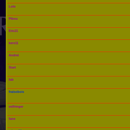
Lolo
Pibou
Eric21
kerx11
Andrei
Start
fab
fraisobois
velfringer
fane