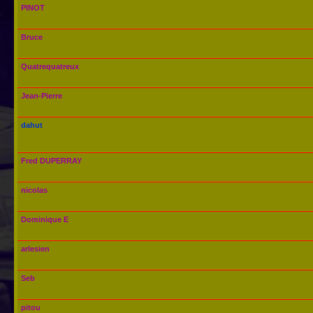
PINOT
Bruce
Quatrequatreux
Jean-Pierre
dahut
Fred DUPERRAY
nicolas
Dominique E
arlesien
Seb
pitou