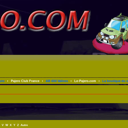
uto
‹
Pajero Club France
‹
AB 4X4 Valines
‹
Le-Pajero.com
‹
La boutique du s
V
W
X
Y
Z
Autre