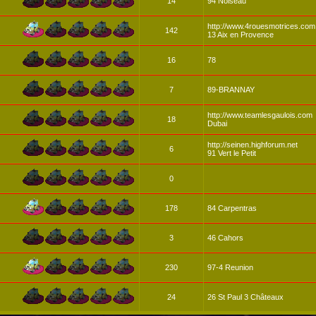
14
94 Noiseau
http://www.4rouesmotrices.com
142
13 Aix en Provence
16
78
7
89-BRANNAY
http://www.teamlesgaulois.com
18
Dubai
http://seinen.highforum.net
6
91 Vert le Petit
0
178
84 Carpentras
3
46 Cahors
230
97-4 Reunion
24
26 St Paul 3 Châteaux