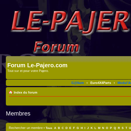
Forum Le-Pajero.com
Tout sur et pour votre Pajero.
G@lium
‹
Euro4X4Parts
‹
Modul'A
Index du forum
Membres
Rechercher un membre
•
Tous
A
B
C
D
E
F
G
H
I
J
K
L
M
N
O
P
Q
R
S
T
U