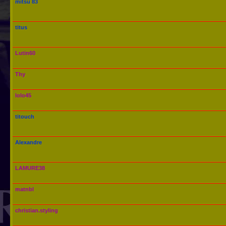
mitsu 83
titus
Lutin60
Thy
lolo45
titouch
Alexandre
LAMURE38
matnbl
christian.styling