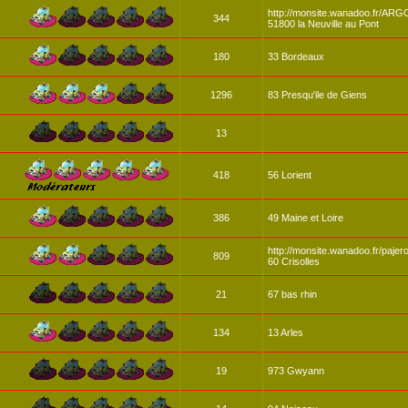
http://monsite.wanadoo.fr/AR
344
51800 la Neuville au Pont
180
33 Bordeaux
1296
83 Presqu'ile de Giens
13
418
56 Lorient
386
49 Maine et Loire
http://monsite.wanadoo.fr/pajero
809
60 Crisolles
21
67 bas rhin
134
13 Arles
19
973 Gwyann