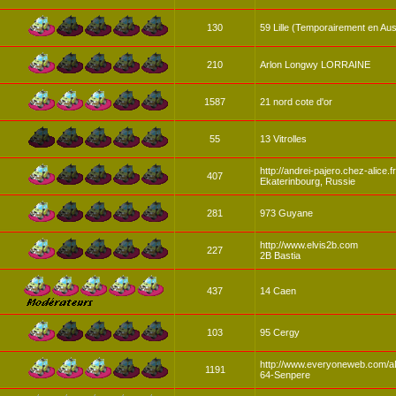
130
59 Lille (Temporairement en Aust
210
Arlon Longwy LORRAINE
1587
21 nord cote d'or
55
13 Vitrolles
http://andrei-pajero.chez-alice.f
407
Ekaterinbourg, Russie
281
973 Guyane
http://www.elvis2b.com
227
2B Bastia
437
14 Caen
103
95 Cergy
http://www.everyoneweb.com/a
1191
64-Senpere