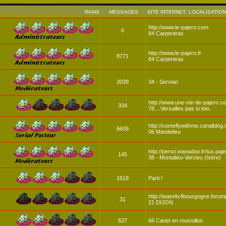
RANG
MESSAGES
SITE INTERNET
,
LOCALISATION
http://www.le-pajero.com
0
84 Carpentras
http://www.le-pajero.fr
8771
84 Carpentras
3039
34 - Servian
http://www.une-vie-de-pajero.c
334
78....Versailles pas si loin.
http://comeflywithme.canalblog
6609
06 Mandelieu
http://perso.wanadoo.fr/tux.paje
145
38 - Montalieu-Vercieu (Isère)
1618
Parti !
http://team4x4bourgogne.forump
31
21 DIJON
627
66 Canet en roussillon