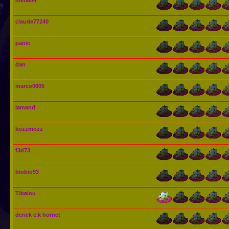
claude77240
panic
dan
marco0605
lamand
kozzmozz
f3d73
biobio93
Tibalou
derick e.k hornet