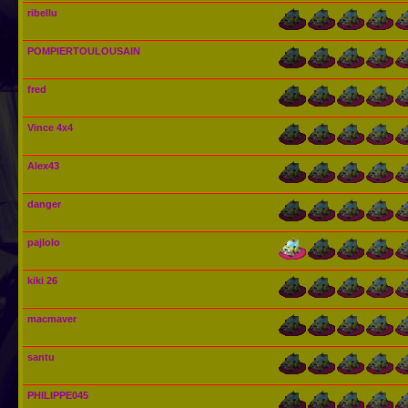
ribellu
POMPIERTOULOUSAIN
fred
Vince 4x4
Alex43
danger
pajlolo
kiki 26
macmaver
santu
PHILIPPE045