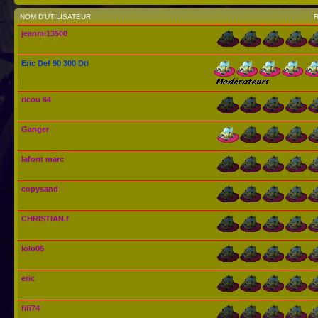
NOM D’UTILISATEUR
jeanmi13500
Eric Def 90 300 Dti
ricou 64
Ganger
lafont marc
copysand
CHRISTIAN.f
lolo06
eric
fifi74