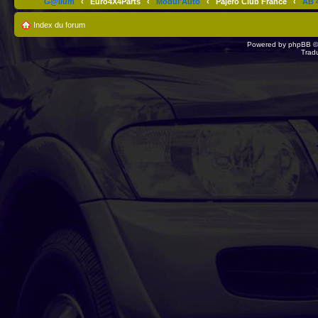
G@lium
‹
Euro4X4Parts
‹
Modul'Auto
‹
Pajero Club France
‹
AB 4
Index du forum
Powered by
phpBB
©
Trad