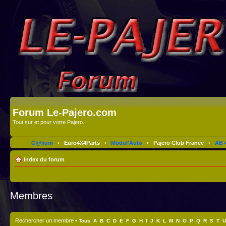
Forum Le-Pajero.com
Tout sur et pour votre Pajero.
G@lium
‹
Euro4X4Parts
‹
Modul'Auto
‹
Pajero Club France
‹
AB 4
Index du forum
Membres
Rechercher un membre
•
Tous
A
B
C
D
E
F
G
H
I
J
K
L
M
N
O
P
Q
R
S
T
U