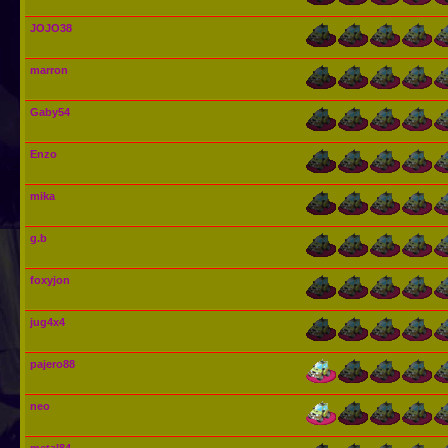
JOJO38
marron
Gaby54
Enzo
mika
g.b
foxyjon
jug4x4
pajero88
neo
metal84