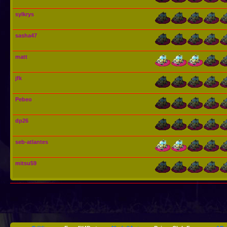
sylkrys
sasha47
matt
jfk
Pebeo
dp26
seb-atlantes
mitsu59