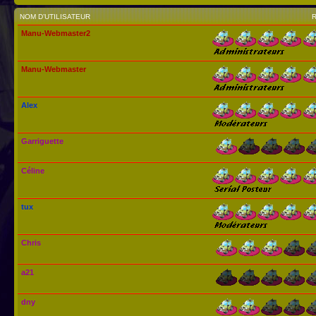
NOM D’UTILISATEUR
Manu-Webmaster2
Manu-Webmaster
Alex
Garriguette
Céline
tux
Chris
a21
dny