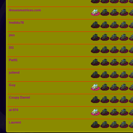
4rouesmotrices.com
fredidu78
jmn
DG
Pat91
juliend
Guy
Coupy Daniel
al-974
Laurent