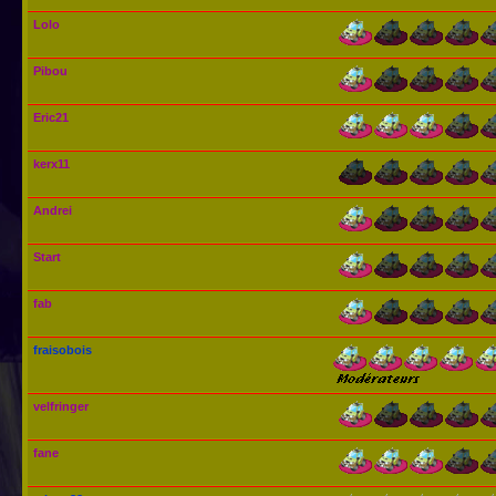
Lolo
Pibou
Eric21
kerx11
Andrei
Start
fab
fraisobois
velfringer
fane