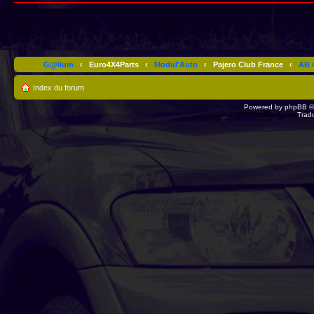
G@lium
‹
Euro4X4Parts
‹
Modul'Auto
‹
Pajero Club France
‹
AB 4
Index du forum
Powered by
phpBB
©
Trad