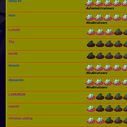
mitsu 83
titus
Lutin60
Thy
lolo45
titouch
Alexandre
LAMURE38
matnbl
christian.styling