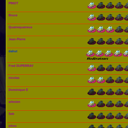
PINOT
Bruce
Quatrequatreux
Jean-Pierre
dahut
Fred DUPERRAY
nicolas
Dominique E
arlesien
Seb
pitou