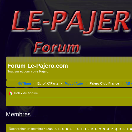
Forum Le-Pajero.com
Tout sur et pour votre Pajero.
G@lium
‹
Euro4X4Parts
‹
Modul'Auto
‹
Pajero Club France
‹
AB 4
Index du forum
Membres
Rechercher un membre
•
Tous
A
B
C
D
E
F
G
H
I
J
K
L
M
N
O
P
Q
R
S
T
U