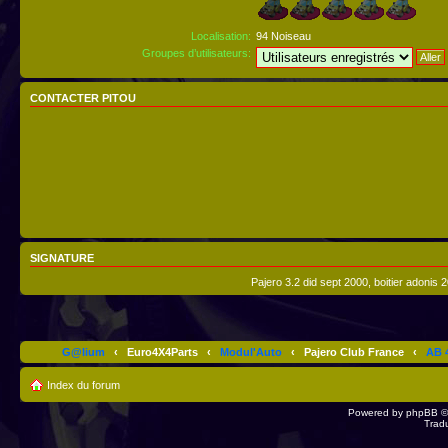
Localisation:
94 Noiseau
Groupes d’utilisateurs:
CONTACTER PITOU
SIGNATURE
Pajero 3.2 did sept 2000, boitier adonis 
G@lium
‹
Euro4X4Parts
‹
Modul'Auto
‹
Pajero Club France
‹
AB 4
Index du forum
Powered by
phpBB
©
Trad