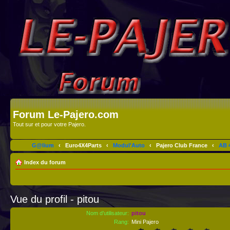
Forum Le-Pajero.com
Tout sur et pour votre Pajero.
G@lium
‹
Euro4X4Parts
‹
Modul'Auto
‹
Pajero Club France
‹
AB 4
Index du forum
Vue du profil - pitou
Nom d’utilisateur:
pitou
Rang:
Mini Pajero