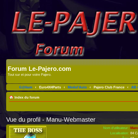
Forum Le-Pajero.com
Tout sur et pour votre Pajero.
G@lium
‹
Euro4X4Parts
‹
Modul'Auto
‹
Pajero Club France
‹
AB 4
Index du forum
Vue du profil - Manu-Webmaster
Nom d’utilisateur:
Man
Localisation:
84 C