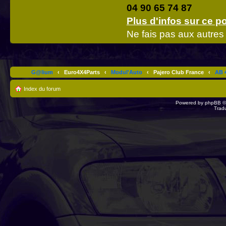
04 90 65 74 87
Plus d'infos sur ce po
Ne fais pas aux autres 
G@lium
‹
Euro4X4Parts
‹
Modul'Auto
‹
Pajero Club France
‹
AB 4
Index du forum
Powered by
phpBB
©
Trad