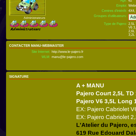
Âge:
62
Emploi:
Webm
Centres d’intérêt:
4X4, 
Groupes d’utilisateurs:
Administrateurs
Type de Pajero:
2,5L
V6 3
2,6L
3,2L
CONTACTER MANU-WEBMASTER
Site Internet:
http://www.le-pajero.fr
WLM:
manu@le-pajero.com
SIGNATURE
A + MANU
Pajero Court 2,5L TD
Pajero V6 3,5L Long 
EX: Pajero Cabriolet 
EX: Pajero Cabriolet 
L'Atelier du Pajero, e
619 Rue Edouard Dal