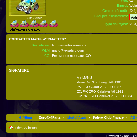
Âge:
62
Emploi:
Webm
Centres d’intérêt:
4X4, 
Groupes d’utilisateurs:
Site Admin
Type de Pajero:
V6 3
CONTACTER MANU-WEBMASTER2
Site Internet:
http://www.le-pajero.com
WLM:
manu@le-pajero.com
ICQ:
Envoyer un message ICQ
SIGNATURE
A + MANU
Pajero V6 3,5L Long BVA 1994
PAJERO Court 2, 5L TD 1987
EX: PAJERO Cabriolet V6 1991
EX: PAJERO Cabriolet 2, 5L TD 1984
G@lium
‹
Euro4X4Parts
‹
Modul'Auto
‹
Pajero Club France
‹
AB 4
Index du forum
Powered by
phpBB
©