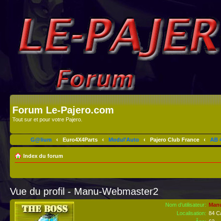
Forum Le-Pajero.com
Tout sur et pour votre Pajero.
G@lium
‹
Euro4X4Parts
‹
Modul'Auto
‹
Pajero Club France
‹
AB 4
Index du forum
Vue du profil - Manu-Webmaster2
Nom d’utilisateur:
Man
Localisation:
84 C