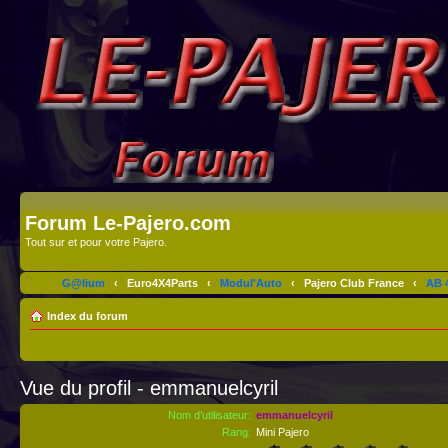
Forum Le-Pajero.com
Tout sur et pour votre Pajero.
G@lium
‹
Euro4X4Parts
‹
Modul'Auto
‹
Pajero Club France
‹
AB 4
Index du forum
Vue du profil - emmanuelcyril
Nom d’utilisateur:
emmanuelcyril
Rang:
Mini Pajero