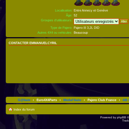
Localisation:
Entre Annecy et Genève
Âge:
52
Groupes d’utilisateurs:
Type de Pajero:
Pajero III 3,2L DID
Autres 4X4 ou vehicules:
Beaucoup
CONTACTER EMMANUELCYRIL
G@lium
‹
Euro4X4Parts
‹
Modul'Auto
‹
Pajero Club France
‹
AB 4
Index du forum
Powered by
phpBB
©
Trad